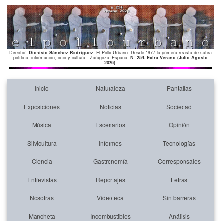
Director:
Dionisio Sánchez Rodríguez
. El Pollo Urbano. Desde 1977 la primera revista de sátira
política, información, ocio y cultura . Zaragoza. España.
Nº 254. Extra Verano (Julio Agosto
2026)
.
Inicio
Naturaleza
Pantallas
Exposiciones
Noticias
Sociedad
Música
Escenarios
Opinión
Silvicultura
Informes
Tecnologías
Ciencia
Gastronomía
Corresponsales
Entrevistas
Reportajes
Letras
Nosotras
Videoteca
Sin barreras
Mancheta
Incombustibles
Análisis