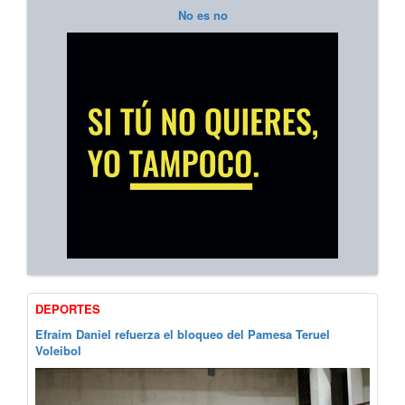
No es no
DEPORTES
Efraim Daniel refuerza el bloqueo del Pamesa Teruel
Voleibol