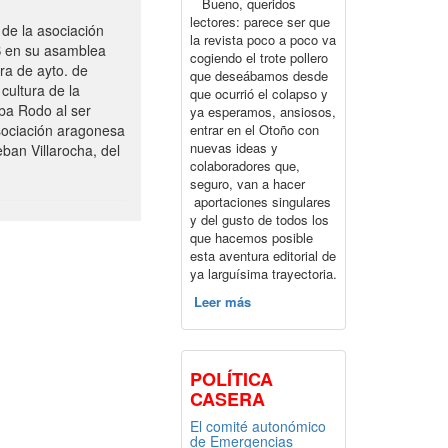
Bueno, queridos
lectores: parece ser que
de la asociación
la revista poco a poco va
S en su asamblea
cogiendo el trote pollero
ra de ayto. de
que deseábamos desde
cultura de la
que ocurrió el colapso y
ba Rodo al ser
ya esperamos, ansiosos,
entrar en el Otoño con
sociación aragonesa
nuevas ideas y
ban Villarocha, del
colaboradores que,
seguro, van a hacer
aportaciones singulares
y del gusto de todos los
que hacemos posible
esta aventura editorial de
ya larguísima trayectoria.
Leer más
POLÍTICA
CASERA
El comité autonómico
de Emergencias