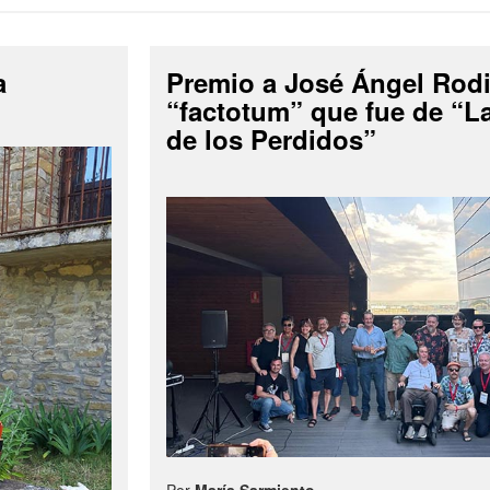
a
Premio a José Ángel Rodi
“factotum” que fue de “
de los Perdidos”
Por
María Sarmiento