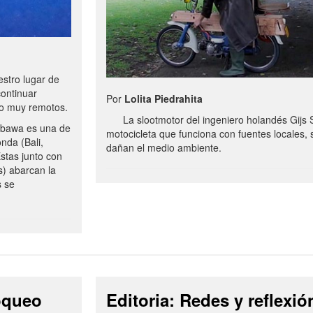
stro lugar de
continuar
Por
Lolita Piedrahita
no muy remotos.
La slootmotor del ingeniero holandés Gijs 
bawa es una de
motocicleta que funciona con fuentes locales, 
onda (Bali,
dañan el medio ambiente.
stas junto con
s) abarcan la
s se
loqueo
Editoria: Redes y reflexió