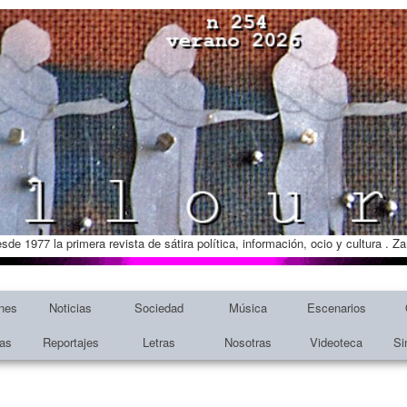
esde 1977 la primera revista de sátira política, información, ocio y cultura . 
nes
Noticias
Sociedad
Música
Escenarios
tas
Reportajes
Letras
Nosotras
Videoteca
Si