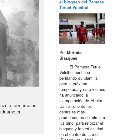
el bloqueo del Pamesa
Teruel Voleibol
Por
Mirinda
Blasques
El Pamesa Teruel
Voleibol continúa
perfilando su plantilla
para la próxima
temporada y este viernes
ha anunciado la
incorporación de Efraim
enzó a formarse en
Daniel, uno de los
raduarse en
centrales más
prometedores del circuito
lusitano, para reforzar el
bloqueo y la verticalidad
en el centro de la red
¡Pincha su foto!