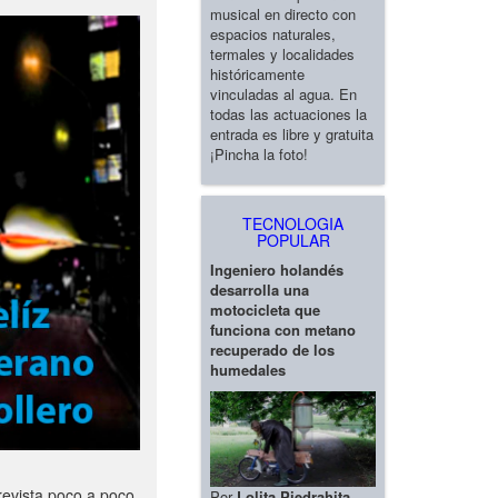
musical en directo con
espacios naturales,
termales y localidades
históricamente
vinculadas al agua. En
todas las actuaciones la
entrada es libre y gratuita
¡Pincha la foto!
TECNOLOGIA
POPULAR
Ingeniero holandés
desarrolla una
motocicleta que
funciona con metano
recuperado de los
humedales
revista poco a poco
Por
Lolita Piedrahita