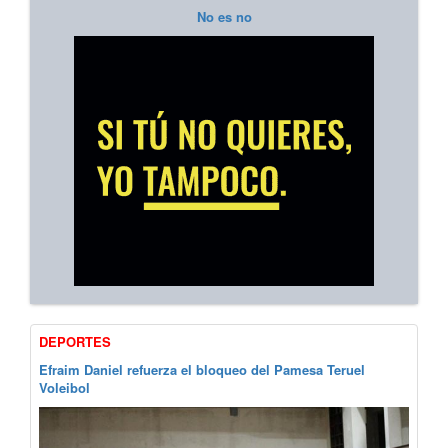
No es no
DEPORTES
Efraim Daniel refuerza el bloqueo del Pamesa Teruel
Voleibol