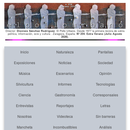
Director:
Dionisio Sánchez Rodríguez
. El Pollo Urbano. Desde 1977 la primera revista de sátira
política, información, ocio y cultura . Zaragoza. España.
Nº 254. Extra Verano (Julio Agosto
2026)
.
Inicio
Naturaleza
Pantallas
Exposiciones
Noticias
Sociedad
Música
Escenarios
Opinión
Silvicultura
Informes
Tecnologías
Ciencia
Gastronomía
Corresponsales
Entrevistas
Reportajes
Letras
Nosotras
Videoteca
Sin barreras
Mancheta
Incombustibles
Análisis