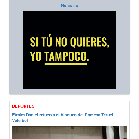
No es no
DEPORTES
Efraim Daniel refuerza el bloqueo del Pamesa Teruel
Voleibol