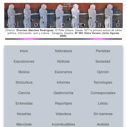
Director:
Dionisio Sánchez Rodríguez
. El Pollo Urbano. Desde 1977 la primera revista de sátira
política, información, ocio y cultura . Zaragoza. España.
Nº 254. Extra Verano (Julio Agosto
2026)
.
Inicio
Naturaleza
Pantallas
Exposiciones
Noticias
Sociedad
Música
Escenarios
Opinión
Silvicultura
Informes
Tecnologías
Ciencia
Gastronomía
Corresponsales
Entrevistas
Reportajes
Letras
Nosotras
Videoteca
Sin barreras
Mancheta
Incombustibles
Análisis