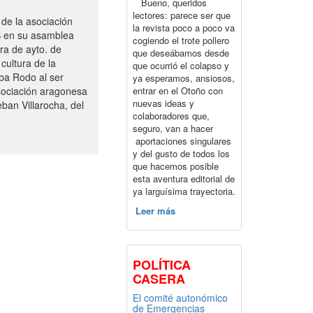
Bueno, queridos
lectores: parece ser que
de la asociación
la revista poco a poco va
S en su asamblea
cogiendo el trote pollero
ra de ayto. de
que deseábamos desde
cultura de la
que ocurrió el colapso y
ba Rodo al ser
ya esperamos, ansiosos,
entrar en el Otoño con
sociación aragonesa
nuevas ideas y
ban Villarocha, del
colaboradores que,
seguro, van a hacer
aportaciones singulares
y del gusto de todos los
que hacemos posible
esta aventura editorial de
ya larguísima trayectoria.
Leer más
POLÍTICA
CASERA
El comité autonómico
de Emergencias