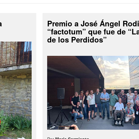
a
Premio a José Ángel Rodi
“factotum” que fue de “
de los Perdidos”
Por
María Sarmiento