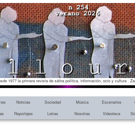
esde 1977 la primera revista de sátira política, información, ocio y cultura . 
nes
Noticias
Sociedad
Música
Escenarios
tas
Reportajes
Letras
Nosotras
Videoteca
Si