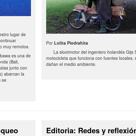
stro lugar de
continuar
Por
Lolita Piedrahita
no muy remotos.
La slootmotor del ingeniero holandés Gijs 
bawa es una de
motocicleta que funciona con fuentes locales, 
onda (Bali,
dañan el medio ambiente.
stas junto con
s) abarcan la
s se
loqueo
Editoria: Redes y reflexió