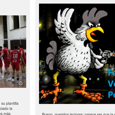
u plantilla
ciado la
les más
Bueno, queridos lectores: parece ser que la 