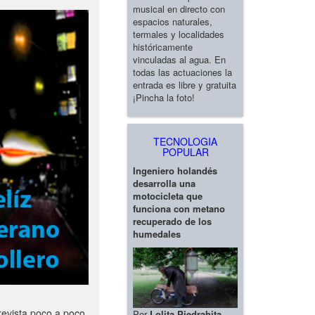
musical en directo con
espacios naturales,
termales y localidades
históricamente
vinculadas al agua. En
todas las actuaciones la
entrada es libre y gratuita
¡Pincha la foto!
TECNOLOGIA
POPULAR
Ingeniero holandés
desarrolla una
motocicleta que
funciona con metano
recuperado de los
humedales
revista poco a poco
Por
Lolita Piedrahita