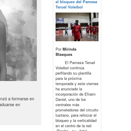
el bloqueo del Pamesa
Teruel Voleibol
Por
Mirinda
Blasques
El Pamesa Teruel
Voleibol continúa
perfilando su plantilla
para la próxima
temporada y este viernes
ha anunciado la
incorporación de Efraim
enzó a formarse en
Daniel, uno de los
raduarse en
centrales más
prometedores del circuito
lusitano, para reforzar el
bloqueo y la verticalidad
en el centro de la red
¡Pincha su foto!