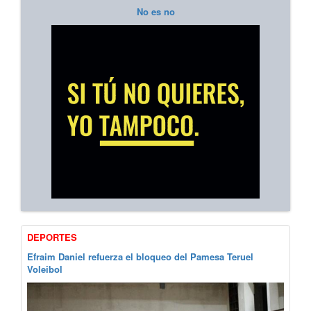
No es no
DEPORTES
Efraim Daniel refuerza el bloqueo del Pamesa Teruel
Voleibol