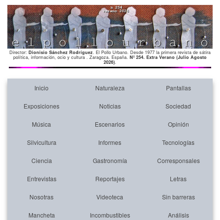
Director:
Dionisio Sánchez Rodríguez
. El Pollo Urbano. Desde 1977 la primera revista de sátira
política, información, ocio y cultura . Zaragoza. España.
Nº 254. Extra Verano (Julio Agosto
2026)
.
Inicio
Naturaleza
Pantallas
Exposiciones
Noticias
Sociedad
Música
Escenarios
Opinión
Silvicultura
Informes
Tecnologías
Ciencia
Gastronomía
Corresponsales
Entrevistas
Reportajes
Letras
Nosotras
Videoteca
Sin barreras
Mancheta
Incombustibles
Análisis