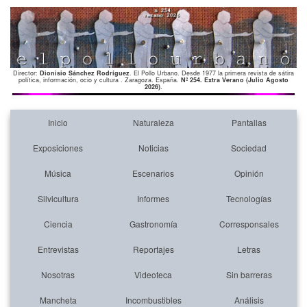
Director:
Dionisio Sánchez Rodríguez
. El Pollo Urbano. Desde 1977 la primera revista de sátira
política, información, ocio y cultura . Zaragoza. España.
Nº 254. Extra Verano (Julio Agosto
2026)
.
Inicio
Naturaleza
Pantallas
Exposiciones
Noticias
Sociedad
Música
Escenarios
Opinión
Silvicultura
Informes
Tecnologías
Ciencia
Gastronomía
Corresponsales
Entrevistas
Reportajes
Letras
Nosotras
Videoteca
Sin barreras
Mancheta
Incombustibles
Análisis