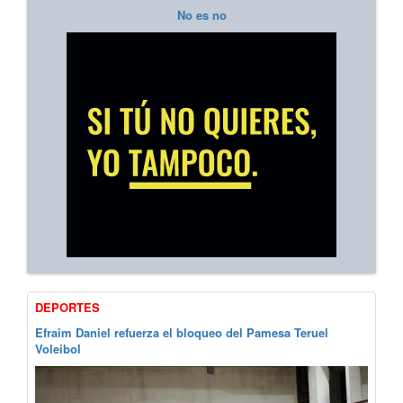
No es no
DEPORTES
Efraim Daniel refuerza el bloqueo del Pamesa Teruel
Voleibol