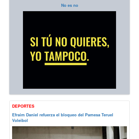
No es no
DEPORTES
Efraim Daniel refuerza el bloqueo del Pamesa Teruel
Voleibol