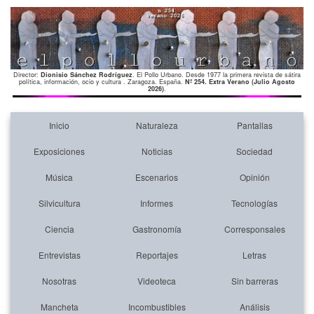
Director:
Dionisio Sánchez Rodríguez
. El Pollo Urbano. Desde 1977 la primera revista de sátira
política, información, ocio y cultura . Zaragoza. España.
Nº 254. Extra Verano (Julio Agosto
2026)
.
Inicio
Naturaleza
Pantallas
Exposiciones
Noticias
Sociedad
Música
Escenarios
Opinión
Silvicultura
Informes
Tecnologías
Ciencia
Gastronomía
Corresponsales
Entrevistas
Reportajes
Letras
Nosotras
Videoteca
Sin barreras
Mancheta
Incombustibles
Análisis