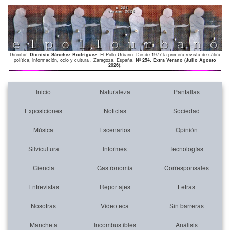
Director:
Dionisio Sánchez Rodríguez
. El Pollo Urbano. Desde 1977 la primera revista de sátira
política, información, ocio y cultura . Zaragoza. España.
Nº 254. Extra Verano (Julio Agosto
2026)
.
Inicio
Naturaleza
Pantallas
Exposiciones
Noticias
Sociedad
Música
Escenarios
Opinión
Silvicultura
Informes
Tecnologías
Ciencia
Gastronomía
Corresponsales
Entrevistas
Reportajes
Letras
Nosotras
Videoteca
Sin barreras
Mancheta
Incombustibles
Análisis