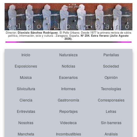
Director:
Dionisio Sánchez Rodríguez
. El Pollo Urbano. Desde 1977 la primera revista de sátira
política, información, ocio y cultura . Zaragoza. España.
Nº 254. Extra Verano (Julio Agosto
2026)
.
Inicio
Naturaleza
Pantallas
Exposiciones
Noticias
Sociedad
Música
Escenarios
Opinión
Silvicultura
Informes
Tecnologías
Ciencia
Gastronomía
Corresponsales
Entrevistas
Reportajes
Letras
Nosotras
Videoteca
Sin barreras
Mancheta
Incombustibles
Análisis