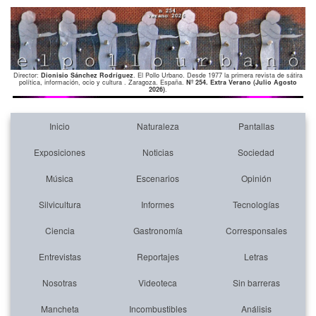
Director:
Dionisio Sánchez Rodríguez
. El Pollo Urbano. Desde 1977 la primera revista de sátira
política, información, ocio y cultura . Zaragoza. España.
Nº 254. Extra Verano (Julio Agosto
2026)
.
Inicio
Naturaleza
Pantallas
Exposiciones
Noticias
Sociedad
Música
Escenarios
Opinión
Silvicultura
Informes
Tecnologías
Ciencia
Gastronomía
Corresponsales
Entrevistas
Reportajes
Letras
Nosotras
Videoteca
Sin barreras
Mancheta
Incombustibles
Análisis