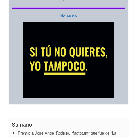
No es no
Sumario
Premio a José Ángel Rodicio, “factotum” que fue de “La