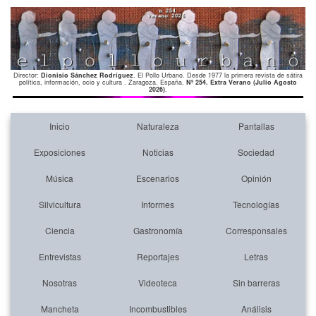
Director:
Dionisio Sánchez Rodríguez
. El Pollo Urbano. Desde 1977 la primera revista de sátira
política, información, ocio y cultura . Zaragoza. España.
Nº 254. Extra Verano (Julio Agosto
2026)
.
Inicio
Naturaleza
Pantallas
Exposiciones
Noticias
Sociedad
Música
Escenarios
Opinión
Silvicultura
Informes
Tecnologías
Ciencia
Gastronomía
Corresponsales
Entrevistas
Reportajes
Letras
Nosotras
Videoteca
Sin barreras
Mancheta
Incombustibles
Análisis