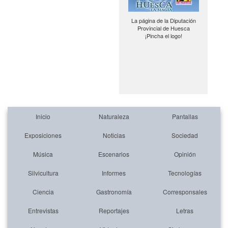
La página de la Diputación
Provincial de Huesca
¡Pincha el logo!
Inicio
Naturaleza
Pantallas
Exposiciones
Noticias
Sociedad
Música
Escenarios
Opinión
Silvicultura
Informes
Tecnologías
Ciencia
Gastronomía
Corresponsales
Entrevistas
Reportajes
Letras