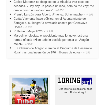
Carlos Martínez se despidió de la Alcaldía tras casi dos
décadas. «Hoy doy un paso a un lado, pero no me voy; me
quedo como un soriano más”.
- nº 252
Premio Lanzón para Alberto Jiménez Schuhmacher
- nº 252
Corita Viamonte hace pública, en el Ayuntamiento de
Zaragoza, su biografía novelada escrita por Genoveva
Rodea
- nº 252
Pollerías (Mayo 2026)
- nº 252
Marcelino Iglesias, el presidente más longevo, estrena
retrato oficial: «Hice todo lo posible por dejar un Aragón
mejor»
- nº 252
El Gobierno de Aragón culmina el Programa de Desarrollo
Rural tras una inversión de 976 millones de euros
- nº 252
Una librería excepcional en la
red ¡Pincha el logo!