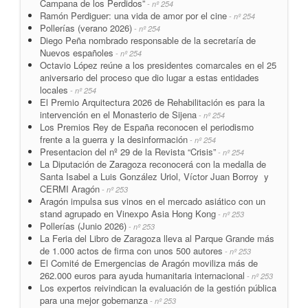
Campana de los Perdidos”
- nº 254
Ramón Perdiguer: una vida de amor por el cine
- nº 254
Pollerías (verano 2026)
- nº 254
Diego Peña nombrado responsable de la secretaría de
Nuevos españoles
- nº 254
Octavio López reúne a los presidentes comarcales en el 25
aniversario del proceso que dio lugar a estas entidades
locales
- nº 254
El Premio Arquitectura 2026 de Rehabilitación es para la
intervención en el Monasterio de Sijena
- nº 254
Los Premios Rey de España reconocen el periodismo
frente a la guerra y la desinformación
- nº 254
Presentacion del nº 29 de la Revista “Crisis”
- nº 254
La Diputación de Zaragoza reconocerá con la medalla de
Santa Isabel a Luis González Uriol, Víctor Juan Borroy y
CERMI Aragón
- nº 253
Aragón impulsa sus vinos en el mercado asiático con un
stand agrupado en Vinexpo Asia Hong Kong
- nº 253
Pollerías (Junio 2026)
- nº 253
La Feria del Libro de Zaragoza lleva al Parque Grande más
de 1.000 actos de firma con unos 500 autores
- nº 253
El Comité de Emergencias de Aragón moviliza más de
262.000 euros para ayuda humanitaria internacional
- nº 253
Los expertos reivindican la evaluación de la gestión pública
para una mejor gobernanza
- nº 253