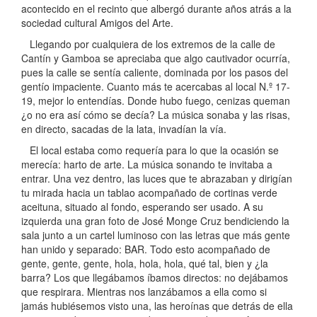
acontecido en el recinto que albergó durante años atrás a la
sociedad cultural Amigos del Arte.
Llegando por cualquiera de los extremos de la calle de
Cantín y Gamboa se apreciaba que algo cautivador ocurría,
pues la calle se sentía caliente, dominada por los pasos del
gentío impaciente. Cuanto más te acercabas al local N.º 17-
19, mejor lo entendías. Donde hubo fuego, cenizas queman
¿o no era así cómo se decía? La música sonaba y las risas,
en directo, sacadas de la lata, invadían la vía.
El local estaba como requería para lo que la ocasión se
merecía: harto de arte. La música sonando te invitaba a
entrar. Una vez dentro, las luces que te abrazaban y dirigían
tu mirada hacia un tablao acompañado de cortinas verde
aceituna, situado al fondo, esperando ser usado. A su
izquierda una gran foto de José Monge Cruz bendiciendo la
sala junto a un cartel luminoso con las letras que más gente
han unido y separado: BAR. Todo esto acompañado de
gente, gente, gente, hola, hola, hola, qué tal, bien y ¿la
barra? Los que llegábamos íbamos directos: no dejábamos
que respirara. Mientras nos lanzábamos a ella como si
jamás hubiésemos visto una, las heroínas que detrás de ella