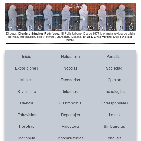
Director:
Dionisio Sánchez Rodríguez
. El Pollo Urbano. Desde 1977 la primera revista de sátira
política, información, ocio y cultura . Zaragoza. España.
Nº 254. Extra Verano (Julio Agosto
2026)
.
Inicio
Naturaleza
Pantallas
Exposiciones
Noticias
Sociedad
Música
Escenarios
Opinión
Silvicultura
Informes
Tecnologías
Ciencia
Gastronomía
Corresponsales
Entrevistas
Reportajes
Letras
Nosotras
Videoteca
Sin barreras
Mancheta
Incombustibles
Análisis