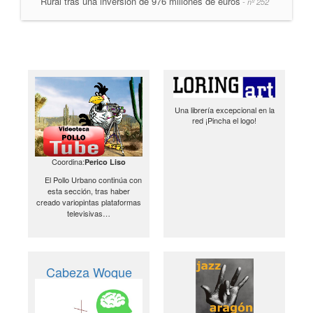
Rural tras una inversión de 976 millones de euros
- nº 252
Una librería excepcional en la
red ¡Pincha el logo!
Coordina:
Perico Liso
El Pollo Urbano continúa con
esta sección, tras haber
creado variopintas plataformas
televisivas…
Cabeza Woque