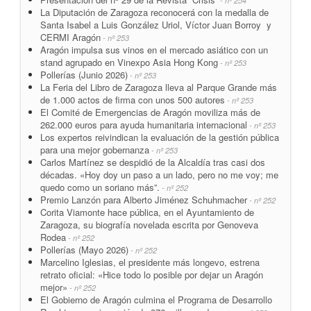
- nº 254
La Diputación de Zaragoza reconocerá con la medalla de
Santa Isabel a Luis González Uriol, Víctor Juan Borroy y
CERMI Aragón
- nº 253
Aragón impulsa sus vinos en el mercado asiático con un
stand agrupado en Vinexpo Asia Hong Kong
- nº 253
Pollerías (Junio 2026)
- nº 253
La Feria del Libro de Zaragoza lleva al Parque Grande más
de 1.000 actos de firma con unos 500 autores
- nº 253
El Comité de Emergencias de Aragón moviliza más de
262.000 euros para ayuda humanitaria internacional
- nº 253
Los expertos reivindican la evaluación de la gestión pública
para una mejor gobernanza
- nº 253
Carlos Martínez se despidió de la Alcaldía tras casi dos
décadas. «Hoy doy un paso a un lado, pero no me voy; me
quedo como un soriano más”.
- nº 252
Premio Lanzón para Alberto Jiménez Schuhmacher
- nº 252
Corita Viamonte hace pública, en el Ayuntamiento de
Zaragoza, su biografía novelada escrita por Genoveva
Rodea
- nº 252
Pollerías (Mayo 2026)
- nº 252
Marcelino Iglesias, el presidente más longevo, estrena
retrato oficial: «Hice todo lo posible por dejar un Aragón
mejor»
- nº 252
El Gobierno de Aragón culmina el Programa de Desarrollo