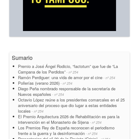
Sumario
Premio a José Ángel Rodicio, “factotum” que fue de “La
Campana de los Perdidos”
- nº 254
Ramón Perdiguer: una vida de amor por el cine
- nº 254
Pollerías (verano 2026)
- nº 254
Diego Peña nombrado responsable de la secretaría de
Nuevos españoles
- nº 254
Octavio López reúne a los presidentes comarcales en el 25
aniversario del proceso que dio lugar a estas entidades
locales
- nº 254
El Premio Arquitectura 2026 de Rehabilitación es para la
intervención en el Monasterio de Sijena
- nº 254
Los Premios Rey de España reconocen el periodismo
frente a la guerra y la desinformación
- nº 254
Presentacion del nº 29 de la Revista “Crisis”