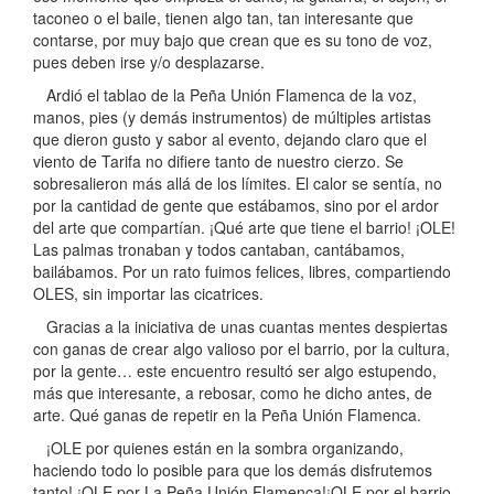
taconeo o el baile, tienen algo tan, tan interesante que
contarse, por muy bajo que crean que es su tono de voz,
pues deben irse y/o desplazarse.
Ardió el tablao de la Peña Unión Flamenca de la voz,
manos, pies (y demás instrumentos) de múltiples artistas
que dieron gusto y sabor al evento, dejando claro que el
viento de Tarifa no difiere tanto de nuestro cierzo. Se
sobresalieron más allá de los límites. El calor se sentía, no
por la cantidad de gente que estábamos, sino por el ardor
del arte que compartían. ¡Qué arte que tiene el barrio! ¡OLE!
Las palmas tronaban y todos cantaban, cantábamos,
bailábamos. Por un rato fuimos felices, libres, compartiendo
OLES, sin importar las cicatrices.
Gracias a la iniciativa de unas cuantas mentes despiertas
con ganas de crear algo valioso por el barrio, por la cultura,
por la gente… este encuentro resultó ser algo estupendo,
más que interesante, a rebosar, como he dicho antes, de
arte. Qué ganas de repetir en la Peña Unión Flamenca.
¡OLE por quienes están en la sombra organizando,
haciendo todo lo posible para que los demás disfrutemos
tanto! ¡OLE por La Peña Unión Flamenca!¡OLE por el barrio