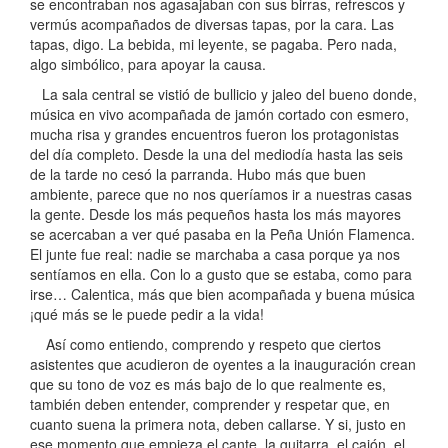
se encontraban nos agasajaban con sus birras, refrescos y
vermús acompañados de diversas tapas, por la cara. Las
tapas, digo. La bebida, mi leyente, se pagaba. Pero nada,
algo simbólico, para apoyar la causa.
La sala central se vistió de bullicio y jaleo del bueno donde,
música en vivo acompañada de jamón cortado con esmero,
mucha risa y grandes encuentros fueron los protagonistas
del día completo. Desde la una del mediodía hasta las seis
de la tarde no cesó la parranda. Hubo más que buen
ambiente, parece que no nos queríamos ir a nuestras casas
la gente. Desde los más pequeños hasta los más mayores
se acercaban a ver qué pasaba en la Peña Unión Flamenca.
El junte fue real: nadie se marchaba a casa porque ya nos
sentíamos en ella. Con lo a gusto que se estaba, como para
irse… Calentica, más que bien acompañada y buena música
¡qué más se le puede pedir a la vida!
Así como entiendo, comprendo y respeto que ciertos
asistentes que acudieron de oyentes a la inauguración crean
que su tono de voz es más bajo de lo que realmente es,
también deben entender, comprender y respetar que, en
cuanto suena la primera nota, deben callarse. Y si, justo en
ese momento que empieza el cante, la guitarra, el cajón, el