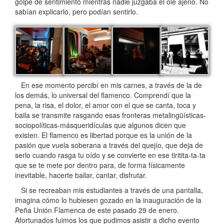
golpe de sentimiento mientras nadie juzgaba el ole ajeno. No
sabían explicarlo, pero podían sentirlo.
En ese momento percibí en mis carnes, a través de la de
los demás, lo universal del flamenco. Comprendí que la
pena, la risa, el dolor, el amor con el que se canta, toca y
baila se transmite rasgando esas fronteras metalingüísticas-
sociopolíticas-másqueridículas que algunos dicen que
existen. El flamenco es libertad porque es la unión de la
pasión que vuela soberana a través del quejío, que deja de
serlo cuando rasga tu oído y se convierte en ese tiritita-ta-ta
que se te mete por dentro para, de forma físicamente
inevitable, hacerte bailar, cantar, disfrutar.
Si se recreaban mis estudiantes a través de una pantalla,
imagina cómo lo hubiesen gozado en la inauguración de la
Peña Unión Flamenca de este pasado 29 de enero.
Afortunados fuimos los que pudimos asistir a dicho evento