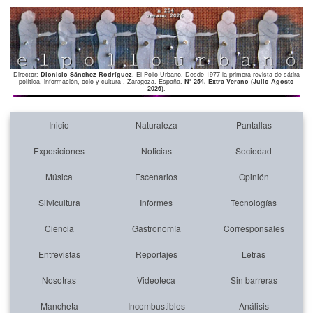
Director:
Dionisio Sánchez Rodríguez
. El Pollo Urbano. Desde 1977 la primera revista de sátira
política, información, ocio y cultura . Zaragoza. España.
Nº 254. Extra Verano (Julio Agosto
2026)
.
Inicio
Naturaleza
Pantallas
Exposiciones
Noticias
Sociedad
Música
Escenarios
Opinión
Silvicultura
Informes
Tecnologías
Ciencia
Gastronomía
Corresponsales
Entrevistas
Reportajes
Letras
Nosotras
Videoteca
Sin barreras
Mancheta
Incombustibles
Análisis