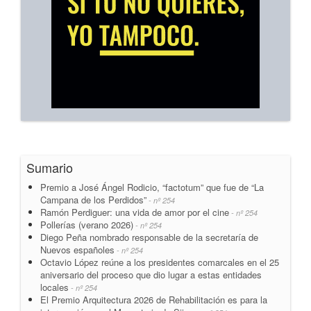
Sumario
Premio a José Ángel Rodicio, “factotum” que fue de “La
Campana de los Perdidos”
- nº 254
Ramón Perdiguer: una vida de amor por el cine
- nº 254
Pollerías (verano 2026)
- nº 254
Diego Peña nombrado responsable de la secretaría de
Nuevos españoles
- nº 254
Octavio López reúne a los presidentes comarcales en el 25
aniversario del proceso que dio lugar a estas entidades
locales
- nº 254
El Premio Arquitectura 2026 de Rehabilitación es para la