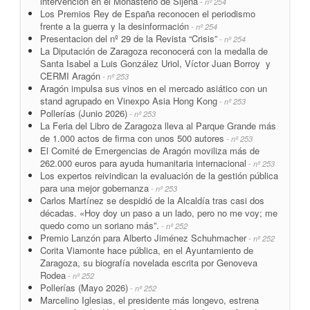
intervención en el Monasterio de Sijena
- nº 254
Los Premios Rey de España reconocen el periodismo
frente a la guerra y la desinformación
- nº 254
Presentacion del nº 29 de la Revista “Crisis”
- nº 254
La Diputación de Zaragoza reconocerá con la medalla de
Santa Isabel a Luis González Uriol, Víctor Juan Borroy y
CERMI Aragón
- nº 253
Aragón impulsa sus vinos en el mercado asiático con un
stand agrupado en Vinexpo Asia Hong Kong
- nº 253
Pollerías (Junio 2026)
- nº 253
La Feria del Libro de Zaragoza lleva al Parque Grande más
de 1.000 actos de firma con unos 500 autores
- nº 253
El Comité de Emergencias de Aragón moviliza más de
262.000 euros para ayuda humanitaria internacional
- nº 253
Los expertos reivindican la evaluación de la gestión pública
para una mejor gobernanza
- nº 253
Carlos Martínez se despidió de la Alcaldía tras casi dos
décadas. «Hoy doy un paso a un lado, pero no me voy; me
quedo como un soriano más”.
- nº 252
Premio Lanzón para Alberto Jiménez Schuhmacher
- nº 252
Corita Viamonte hace pública, en el Ayuntamiento de
Zaragoza, su biografía novelada escrita por Genoveva
Rodea
- nº 252
Pollerías (Mayo 2026)
- nº 252
Marcelino Iglesias, el presidente más longevo, estrena