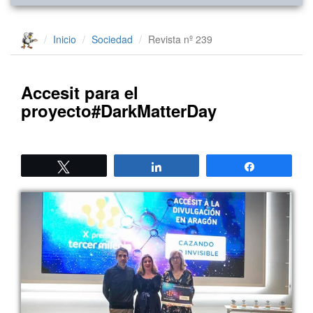
Inicio
Sociedad
Revista nº 239
Accesit para el
proyecto#DarkMatterDay
Twittear
Compartir
Compartir