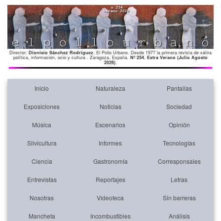
Director:
Dionisio Sánchez Rodríguez
. El Pollo Urbano. Desde 1977 la primera revista de sátira
política, información, ocio y cultura . Zaragoza. España.
Nº 254. Extra Verano (Julio Agosto
2026)
.
Inicio
Naturaleza
Pantallas
Exposiciones
Noticias
Sociedad
Música
Escenarios
Opinión
Silvicultura
Informes
Tecnologías
Ciencia
Gastronomía
Corresponsales
Entrevistas
Reportajes
Letras
Nosotras
Videoteca
Sin barreras
Mancheta
Incombustibles
Análisis