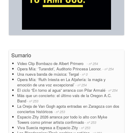
Sumario
Video Clip Bombazo de Albert Primero
- nº 254
Opera Mía: ‘Turandot’, Auditorio Princesa Leonor.
- nº 254
Una nueva banda de música: Tergal
- nº 0
Opera Mía: ‘Ruth Iniesta en La Aljafería: la magia y
emoción de una voz excepcional’
- nº 254
El ciclo “En torno al agua” arranca con Pilar Armalé
- nº 254
Más que un concierto: el último vals de la Oregon A.C.
Band
- nº 253
La Oreja de Van Gogh agota entradas en Zaragoza con dos
conciertos históricos
- nº 253
Espacio Zity 2026 arranca por todo lo alto con Myke
Towers como primer artista confirmado
- nº 253
Viva Suecia regresa a Espacio Zity
- nº 253
Los Blandengües:’Rock cochino y satírico