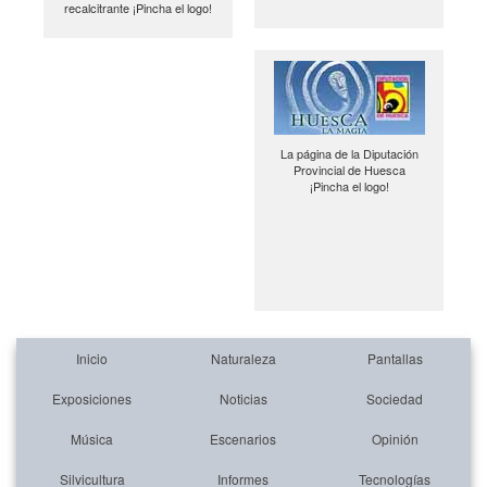
recalcitrante ¡Pincha el logo!
La página de la Diputación
Provincial de Huesca
¡Pincha el logo!
Inicio
Naturaleza
Pantallas
Exposiciones
Noticias
Sociedad
Música
Escenarios
Opinión
Silvicultura
Informes
Tecnologías