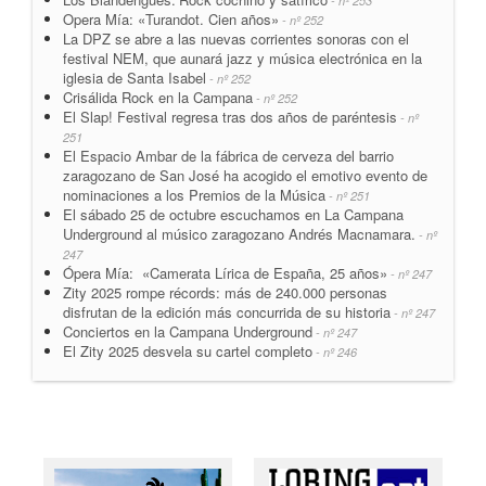
- nº 253
Opera Mía: «Turandot. Cien años»
- nº 252
La DPZ se abre a las nuevas corrientes sonoras con el
festival NEM, que aunará jazz y música electrónica en la
iglesia de Santa Isabel
- nº 252
Crisálida Rock en la Campana
- nº 252
El Slap! Festival regresa tras dos años de paréntesis
- nº
251
El Espacio Ambar de la fábrica de cerveza del barrio
zaragozano de San José ha acogido el emotivo evento de
nominaciones a los Premios de la Música
- nº 251
El sábado 25 de octubre escuchamos en La Campana
Underground al músico zaragozano Andrés Macnamara.
- nº
247
Ópera Mía: «Camerata Lírica de España, 25 años»
- nº 247
Zity 2025 rompe récords: más de 240.000 personas
disfrutan de la edición más concurrida de su historia
- nº 247
Conciertos en la Campana Underground
- nº 247
El Zity 2025 desvela su cartel completo
- nº 246