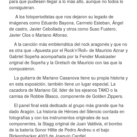
para que pudiesen llegar a lo más alto, aunque no todos lo
consiguieran.
A los fotoperiodistas que nos dejaron su legado de
imágenes como Eduardo Bayona, Carmelo Esteban, Ángel
de castro, Javier Cebollada y otros como Suso Fustero,
Javier Clos o Mariano Alfonso.
A la canción más emblemática del rock aragonés y que no
es otra que «Apuesta por el Rock’n’Roll» de Mauricio Aznar y
Gabriel Sopeña acompañada por la Fender Musicaster
original de Sopeña y la Gretsch de Mauricio con las que la
compusieron.
La guitarra de Mariano Casanova tiene su propia historia y
en esta exposición, también tiene un lugar especial. La
cazadora de Mariano Gil, lider de los ejeanos TAKO o la
camisa de Robbie Blasco, componente de Golden Zippers.
El panel final está dedicado al grupo más grande que ha
dado Aragón. La historia de Héroes del Silencio contada en
fotografías y con los instrumentos originales de sus
componentes, la Stagg original de Juan Valdivia, el bombo
de la batería Sonor Hilite de Pedro Andreu o el bajo
Rickembacker 4003 de Joaquín Cardiel.