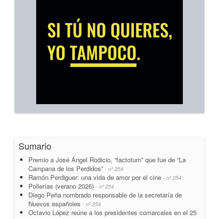
Sumario
Premio a José Ángel Rodicio, “factotum” que fue de “La
Campana de los Perdidos”
- nº 254
Ramón Perdiguer: una vida de amor por el cine
- nº 254
Pollerías (verano 2026)
- nº 254
Diego Peña nombrado responsable de la secretaría de
Nuevos españoles
- nº 254
Octavio López reúne a los presidentes comarcales en el 25