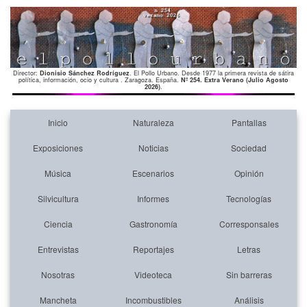
Director:
Dionisio Sánchez Rodríguez
. El Pollo Urbano. Desde 1977 la primera revista de sátira
política, información, ocio y cultura . Zaragoza. España.
Nº 254. Extra Verano (Julio Agosto
2026)
.
Inicio
Naturaleza
Pantallas
Exposiciones
Noticias
Sociedad
Música
Escenarios
Opinión
Silvicultura
Informes
Tecnologías
Ciencia
Gastronomía
Corresponsales
Entrevistas
Reportajes
Letras
Nosotras
Videoteca
Sin barreras
Mancheta
Incombustibles
Análisis