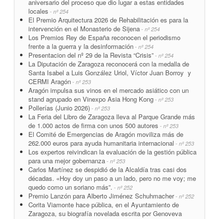
aniversario del proceso que dio lugar a estas entidades
locales
- nº 254
El Premio Arquitectura 2026 de Rehabilitación es para la
intervención en el Monasterio de Sijena
- nº 254
Los Premios Rey de España reconocen el periodismo
frente a la guerra y la desinformación
- nº 254
Presentacion del nº 29 de la Revista “Crisis”
- nº 254
La Diputación de Zaragoza reconocerá con la medalla de
Santa Isabel a Luis González Uriol, Víctor Juan Borroy y
CERMI Aragón
- nº 253
Aragón impulsa sus vinos en el mercado asiático con un
stand agrupado en Vinexpo Asia Hong Kong
- nº 253
Pollerías (Junio 2026)
- nº 253
La Feria del Libro de Zaragoza lleva al Parque Grande más
de 1.000 actos de firma con unos 500 autores
- nº 253
El Comité de Emergencias de Aragón moviliza más de
262.000 euros para ayuda humanitaria internacional
- nº 253
Los expertos reivindican la evaluación de la gestión pública
para una mejor gobernanza
- nº 253
Carlos Martínez se despidió de la Alcaldía tras casi dos
décadas. «Hoy doy un paso a un lado, pero no me voy; me
quedo como un soriano más”.
- nº 252
Premio Lanzón para Alberto Jiménez Schuhmacher
- nº 252
Corita Viamonte hace pública, en el Ayuntamiento de
Zaragoza, su biografía novelada escrita por Genoveva