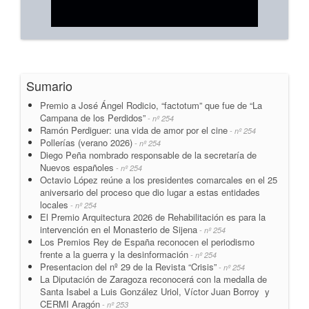
Sumario
Premio a José Ángel Rodicio, “factotum” que fue de “La
Campana de los Perdidos”
- nº 254
Ramón Perdiguer: una vida de amor por el cine
- nº 254
Pollerías (verano 2026)
- nº 254
Diego Peña nombrado responsable de la secretaría de
Nuevos españoles
- nº 254
Octavio López reúne a los presidentes comarcales en el 25
aniversario del proceso que dio lugar a estas entidades
locales
- nº 254
El Premio Arquitectura 2026 de Rehabilitación es para la
intervención en el Monasterio de Sijena
- nº 254
Los Premios Rey de España reconocen el periodismo
frente a la guerra y la desinformación
- nº 254
Presentacion del nº 29 de la Revista “Crisis”
- nº 254
La Diputación de Zaragoza reconocerá con la medalla de
Santa Isabel a Luis González Uriol, Víctor Juan Borroy y
CERMI Aragón
- nº 253