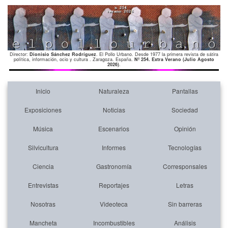
Director:
Dionisio Sánchez Rodríguez
. El Pollo Urbano. Desde 1977 la primera revista de sátira
política, información, ocio y cultura . Zaragoza. España.
Nº 254. Extra Verano (Julio Agosto
2026)
.
Inicio
Naturaleza
Pantallas
Exposiciones
Noticias
Sociedad
Música
Escenarios
Opinión
Silvicultura
Informes
Tecnologías
Ciencia
Gastronomía
Corresponsales
Entrevistas
Reportajes
Letras
Nosotras
Videoteca
Sin barreras
Mancheta
Incombustibles
Análisis