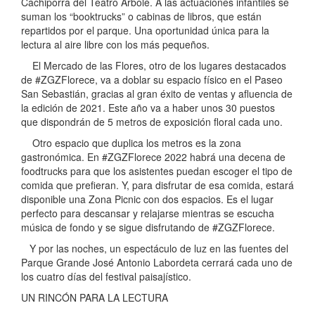
Cachiporra del Teatro Arbolé. A las actuaciones infantiles se
suman los “booktrucks” o cabinas de libros, que están
repartidos por el parque. Una oportunidad única para la
lectura al aire libre con los más pequeños.
El Mercado de las Flores, otro de los lugares destacados
de #ZGZFlorece, va a doblar su espacio físico en el Paseo
San Sebastián, gracias al gran éxito de ventas y afluencia de
la edición de 2021. Este año va a haber unos 30 puestos
que dispondrán de 5 metros de exposición floral cada uno.
Otro espacio que duplica los metros es la zona
gastronómica. En #ZGZFlorece 2022 habrá una decena de
foodtrucks para que los asistentes puedan escoger el tipo de
comida que prefieran. Y, para disfrutar de esa comida, estará
disponible una Zona Picnic con dos espacios. Es el lugar
perfecto para descansar y relajarse mientras se escucha
música de fondo y se sigue disfrutando de #ZGZFlorece.
Y por las noches, un espectáculo de luz en las fuentes del
Parque Grande José Antonio Labordeta cerrará cada uno de
los cuatro días del festival paisajístico.
UN RINCÓN PARA LA LECTURA