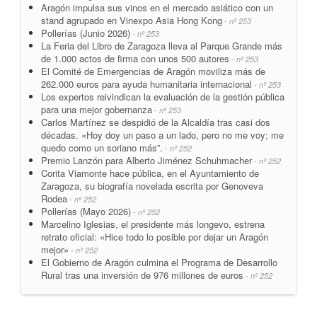
Aragón impulsa sus vinos en el mercado asiático con un
stand agrupado en Vinexpo Asia Hong Kong
- nº 253
Pollerías (Junio 2026)
- nº 253
La Feria del Libro de Zaragoza lleva al Parque Grande más
de 1.000 actos de firma con unos 500 autores
- nº 253
El Comité de Emergencias de Aragón moviliza más de
262.000 euros para ayuda humanitaria internacional
- nº 253
Los expertos reivindican la evaluación de la gestión pública
para una mejor gobernanza
- nº 253
Carlos Martínez se despidió de la Alcaldía tras casi dos
décadas. «Hoy doy un paso a un lado, pero no me voy; me
quedo como un soriano más”.
- nº 252
Premio Lanzón para Alberto Jiménez Schuhmacher
- nº 252
Corita Viamonte hace pública, en el Ayuntamiento de
Zaragoza, su biografía novelada escrita por Genoveva
Rodea
- nº 252
Pollerías (Mayo 2026)
- nº 252
Marcelino Iglesias, el presidente más longevo, estrena
retrato oficial: «Hice todo lo posible por dejar un Aragón
mejor»
- nº 252
El Gobierno de Aragón culmina el Programa de Desarrollo
Rural tras una inversión de 976 millones de euros
- nº 252