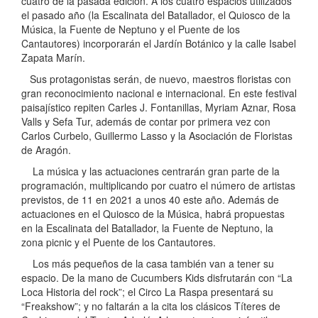
cuatro de la pasada edición. A los cuatro espacios utilizados
el pasado año (la Escalinata del Batallador, el Quiosco de la
Música, la Fuente de Neptuno y el Puente de los
Cantautores) incorporarán el Jardín Botánico y la calle Isabel
Zapata Marín.
Sus protagonistas serán, de nuevo, maestros floristas con
gran reconocimiento nacional e internacional. En este festival
paisajístico repiten Carles J. Fontanillas, Myriam Aznar, Rosa
Valls y Sefa Tur, además de contar por primera vez con
Carlos Curbelo, Guillermo Lasso y la Asociación de Floristas
de Aragón.
La música y las actuaciones centrarán gran parte de la
programación, multiplicando por cuatro el número de artistas
previstos, de 11 en 2021 a unos 40 este año. Además de
actuaciones en el Quiosco de la Música, habrá propuestas
en la Escalinata del Batallador, la Fuente de Neptuno, la
zona picnic y el Puente de los Cantautores.
Los más pequeños de la casa también van a tener su
espacio. De la mano de Cucumbers Kids disfrutarán con “La
Loca Historia del rock”; el Circo La Raspa presentará su
“Freakshow”; y no faltarán a la cita los clásicos Títeres de