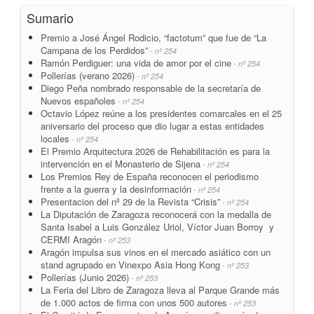
Sumario
Premio a José Ángel Rodicio, “factotum” que fue de “La
Campana de los Perdidos”
- nº 254
Ramón Perdiguer: una vida de amor por el cine
- nº 254
Pollerías (verano 2026)
- nº 254
Diego Peña nombrado responsable de la secretaría de
Nuevos españoles
- nº 254
Octavio López reúne a los presidentes comarcales en el 25
aniversario del proceso que dio lugar a estas entidades
locales
- nº 254
El Premio Arquitectura 2026 de Rehabilitación es para la
intervención en el Monasterio de Sijena
- nº 254
Los Premios Rey de España reconocen el periodismo
frente a la guerra y la desinformación
- nº 254
Presentacion del nº 29 de la Revista “Crisis”
- nº 254
La Diputación de Zaragoza reconocerá con la medalla de
Santa Isabel a Luis González Uriol, Víctor Juan Borroy y
CERMI Aragón
- nº 253
Aragón impulsa sus vinos en el mercado asiático con un
stand agrupado en Vinexpo Asia Hong Kong
- nº 253
Pollerías (Junio 2026)
- nº 253
La Feria del Libro de Zaragoza lleva al Parque Grande más
de 1.000 actos de firma con unos 500 autores
- nº 253