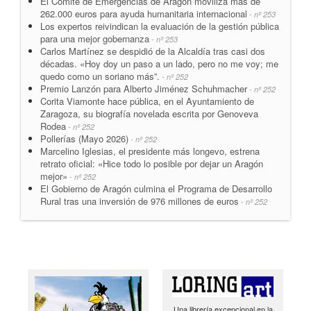
El Comité de Emergencias de Aragón moviliza más de
262.000 euros para ayuda humanitaria internacional
- nº 253
Los expertos reivindican la evaluación de la gestión pública
para una mejor gobernanza
- nº 253
Carlos Martínez se despidió de la Alcaldía tras casi dos
décadas. «Hoy doy un paso a un lado, pero no me voy; me
quedo como un soriano más”.
- nº 252
Premio Lanzón para Alberto Jiménez Schuhmacher
- nº 252
Corita Viamonte hace pública, en el Ayuntamiento de
Zaragoza, su biografía novelada escrita por Genoveva
Rodea
- nº 252
Pollerías (Mayo 2026)
- nº 252
Marcelino Iglesias, el presidente más longevo, estrena
retrato oficial: «Hice todo lo posible por dejar un Aragón
mejor»
- nº 252
El Gobierno de Aragón culmina el Programa de Desarrollo
Rural tras una inversión de 976 millones de euros
- nº 252
Una librería excepcional en la