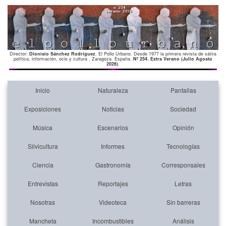
Director:
Dionisio Sánchez Rodríguez
. El Pollo Urbano. Desde 1977 la primera revista de sátira
política, información, ocio y cultura . Zaragoza. España.
Nº 254. Extra Verano (Julio Agosto
2026)
.
Inicio
Naturaleza
Pantallas
Exposiciones
Noticias
Sociedad
Música
Escenarios
Opinión
Silvicultura
Informes
Tecnologías
Ciencia
Gastronomía
Corresponsales
Entrevistas
Reportajes
Letras
Nosotras
Videoteca
Sin barreras
Mancheta
Incombustibles
Análisis