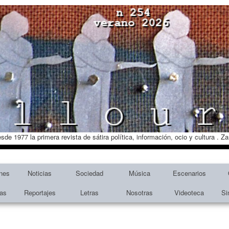
esde 1977 la primera revista de sátira política, información, ocio y cultura . 
nes
Noticias
Sociedad
Música
Escenarios
tas
Reportajes
Letras
Nosotras
Videoteca
Si