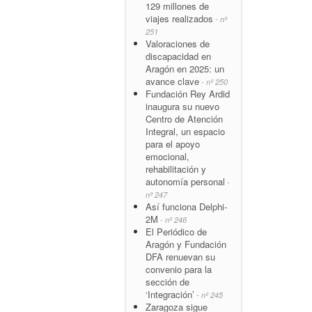
129 millones de
viajes realizados
- nº
251
Valoraciones de
discapacidad en
Aragón en 2025: un
avance clave
- nº 250
Fundación Rey Ardid
inaugura su nuevo
Centro de Atención
Integral, un espacio
para el apoyo
emocional,
rehabilitación y
autonomía personal
-
nº 247
Así funciona Delphi-
2M
- nº 246
El Periódico de
Aragón y Fundación
DFA renuevan su
convenio para la
sección de
‘Integración’
- nº 245
Zaragoza sigue