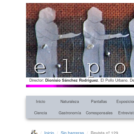
Director:
Dionisio Sánchez Rodríguez
. El Pollo Urbano. D
Inicio
Naturaleza
Pantallas
Exposicio
Ciencia
Gastronomía
Corresponsales
Entrevis
Inicio
Sin barreras
Revista nº 129