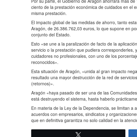
Por su parte, el Gobierno de Aragón ahorrará más de 
ciento de la prestación económica de cuidados en el en
misma prestación.
El impacto global de las medidas de ahorro, tanto esta
Aragón, de 26.386.762,03 euros, lo que supone en porc
conjunto del Estado.
Esto «se une a la paralización de facto de la aplicaci
servicio o la prestación que pudiera corresponderles,
cuidadores no profesionales, con uno de los porcentajes
reconocidos».
Esta situación de Aragón, «unida al gran impacto neg
resultado una mayor destrucción de la red de servicio
(retornos)».
Aragón «haya pasado de ser una de las Comunidades pu
está destruyendo el sistema, hasta haberlo prácticam
En materia de la Ley de la Dependencia, se limitan a 
acuerdos con empresarios, sindicatos y organizaciones 
que en definitiva garantiza no solo calidad en la atenc
Twittear