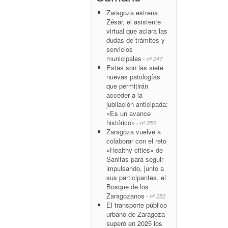
Zaragoza estrena
Zésar, el asistente
virtual que aclara las
dudas de trámites y
servicios
municipales
- nº 247
Estas son las siete
nuevas patologías
que permitirán
acceder a la
jubilación anticipada:
«Es un avance
histórico»
- nº 253
Zaragoza vuelve a
colaborar con el reto
«Healthy cities» de
Sanitas para seguir
impulsando, junto a
sus participantes, el
Bosque de los
Zaragozanos
- nº 252
El transporte público
urbano de Zaragoza
superó en 2025 los