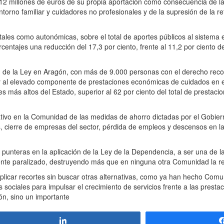
12 millones de euros de su propia aportación como consecuencia de la
torno familiar y cuidadores no profesionales y de la supresión de la re
tales como autonómicas, sobre el total de aportes públicos al sistema 
entajes una reducción del 17,3 por ciento, frente al 11,2 por ciento d
ón de la Ley en Aragón, con más de 9.000 personas con el derecho recono
 y al elevado componente de prestaciones económicas de cuidados en el
 más altos del Estado, superior al 62 por ciento del total de prestacio
ativo en la Comunidad de las medidas de ahorro dictadas por el Gobie
s, cierre de empresas del sector, pérdida de empleos y descensos en l
nteras en la aplicación de la Ley de la Dependencia, a ser una de l
ente paralizado, destruyendo más que en ninguna otra Comunidad la re
aplicar recortes sin buscar otras alternativas, como ya han hecho Com
sociales para impulsar el crecimiento de servicios frente a las presta
ión, sino un importante
Compartir