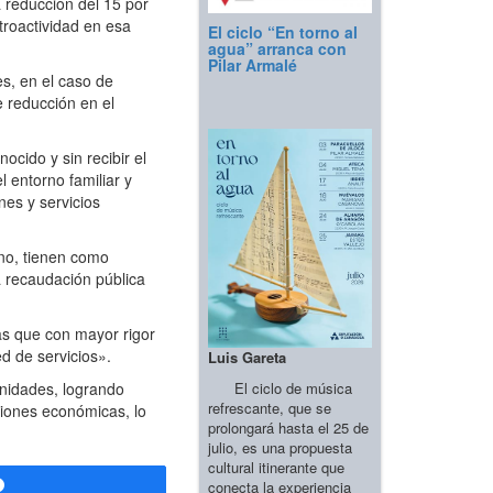
 reducción del 15 por
troactividad en esa
El ciclo “En torno al
agua” arranca con
Pilar Armalé
es, en el caso de
e reducción en el
cido y sin recibir el
 entorno familiar y
nes y servicios
rno, tienen como
a recaudación pública
as que con mayor rigor
d de servicios».
Luis Gareta
El ciclo de música
unidades, logrando
refrescante, que se
ciones económicas, lo
prolongará hasta el 25 de
julio, es una propuesta
cultural itinerante que
conecta la experiencia
Compartir