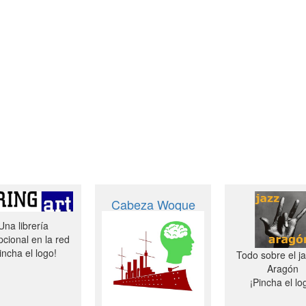
Cabeza Woque
Una librería
cional en la red
incha el logo!
Todo sobre el j
Aragón
¡Pincha el lo