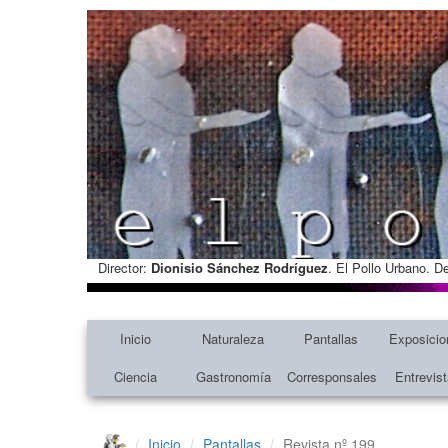
Director:
Dionisio Sánchez Rodríguez
. El Pollo Urbano. D
Inicio
Naturaleza
Pantallas
Exposicio
Ciencia
Gastronomía
Corresponsales
Entrevis
Inicio
Pantallas
Revista nº 199