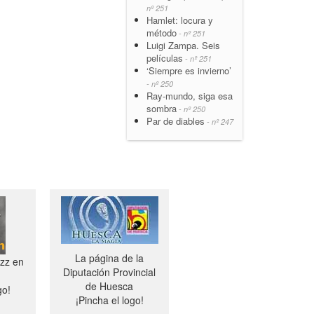
nº 251
Hamlet: locura y
método
- nº 251
Luigi Zampa. Seis
películas
- nº 251
‘Siempre es invierno’
- nº 250
Ray-mundo, siga esa
sombra
- nº 250
Par de diables
- nº 247
La página de la
azz en
Diputación Provincial
de Huesca
go!
¡Pincha el logo!