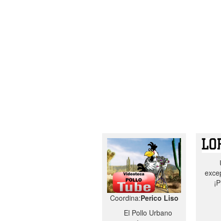
excep
¡P
Coordina:
Perico Liso
El Pollo Urbano