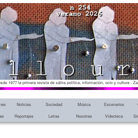
esde 1977 la primera revista de sátira política, información, ocio y cultura . 
nes
Noticias
Sociedad
Música
Escenarios
tas
Reportajes
Letras
Nosotras
Videoteca
Si