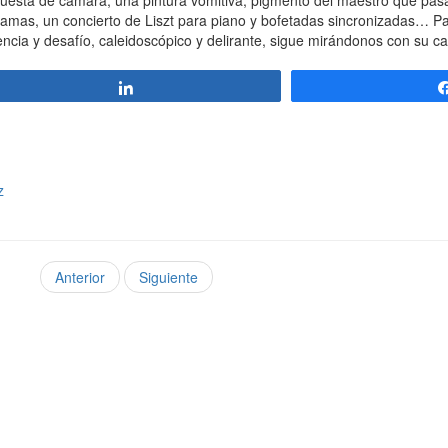
uesta de cámara, una pintura vomitiva, pigmento del maestro que pas
e llamas, un concierto de Liszt para piano y bofetadas sincronizadas… 
encia y desafío, caleidoscópico y delirante, sigue mirándonos con su ca
Compartir
z
Anterior
Siguiente