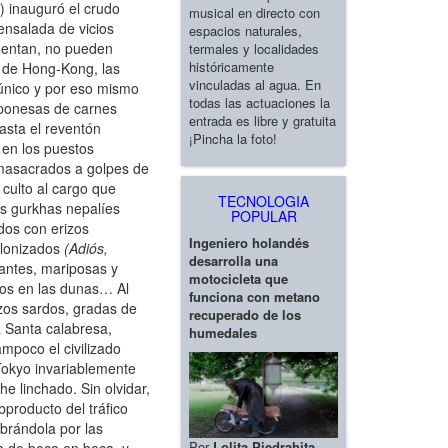
 inauguró el crudo
musical en directo con
nsalada de vicios
espacios naturales,
cuentan, no pueden
termales y localidades
históricamente
 de Hong-Kong, las
vinculadas al agua. En
único y por eso mismo
todas las actuaciones la
japonesas de carnes
entrada es libre y gratuita
asta el reventón
¡Pincha la foto!
 en los puestos
s masacrados a golpes de
 culto al cargo que
TECNOLOGIA
os gurkhas nepalíes
POPULAR
dos con erizos
Ingeniero holandés
olonizados
(Adiós,
desarrolla una
zantes, mariposas y
motocicleta que
sos en las dunas… Al
funciona con metano
azos sardos, gradas de
recuperado de los
a Santa calabresa,
humedales
ampoco el civilizado
okyo invariablemente
e linchado. Sin olvidar,
bproducto del tráfico
brándola por las
Por
Lolita Piedrahita