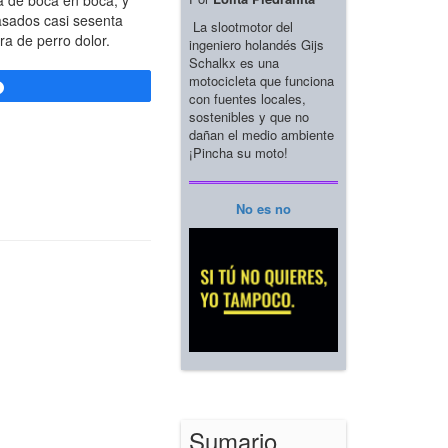
a de boca en boca, y
Pasados casi sesenta
La slootmotor del
ra de perro dolor.
ingeniero holandés Gijs
Schalkx es una
motocicleta que funciona
Compartir
con fuentes locales,
sostenibles y que no
dañan el medio ambiente
¡Pincha su moto!
No es no
Sumario