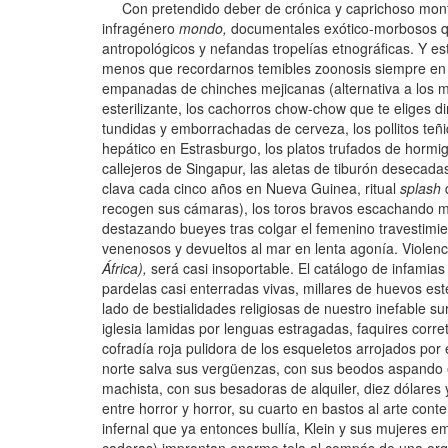
Con pretendido deber de crónica y caprichoso montaj
infragénero
mondo,
documentales exótico-morbosos qu
antropológicos y nefandas tropelías etnográficas. Y es
menos que recordarnos temibles zoonosis siempre en a
empanadas de chinches mejicanas (alternativa a los 
esterilizante, los cachorros chow-chow que te eliges d
tundidas y emborrachadas de cerveza, los pollitos teñ
hepático en Estrasburgo, los platos trufados de hormig
callejeros de Singapur, las aletas de tiburón desecad
clava cada cinco años en Nueva Guinea, ritual
splash
q
recogen sus cámaras), los toros bravos escachando mo
destazando bueyes tras colgar el femenino travestimie
venenosos y devueltos al mar en lenta agonía. Violenc
África),
será casi insoportable. El catálogo de infamia
pardelas casi enterradas vivas, millares de huevos es
lado de bestialidades religiosas de nuestro inefable s
iglesia lamidas por lenguas estragadas, faquires corr
cofradía roja pulidora de los esqueletos arrojados por 
norte salva sus vergüenzas, con sus beodos aspando
machista, con sus besadoras de alquiler, diez dólares
entre horror y horror, su cuarto en bastos al arte con
infernal que ya entonces bullía, Klein y sus mujeres 