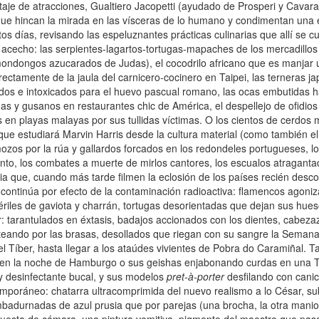
e de atracciones, Gualtiero Jacopetti (ayudado de Prosperi y Cavara)
e hincan la mirada en las vísceras de lo humano y condimentan una e
tos días, revisando las espeluznantes prácticas culinarias que allí se 
cecho: las serpientes-lagartos-tortugas-
mapaches de los mercadillos
mondongos azucarados de Judas), el cocodrilo africano que es manjar 
irectamente de la jaula del carnicero-cocinero en Taipei, las terneras 
idos e intoxicados para el huevo pascual romano, las ocas embutidas h
as y gusanos en restaurantes chic de América, el despellejo de ofidios
as en playas malayas por sus tullidas víctimas. O los cientos de cerdo
ue estudiará Marvin Harris desde la cultura material (como también el
zos por la rúa y gallardos forcados en los redondeles portugueses, l
nto, los combates a muerte de mirlos cantores, los escualos atraganta
ia que, cuando más tarde filmen la eclosión de los países recién desc
s continúa por efecto de la contaminación radioactiva: flamencos agoni
tériles de gaviota y charrán, tortugas desorientadas que dejan sus hue
ur: tarantulados en éxtasis, badajos accionados con los dientes, cabez
eteando por las brasas, desollados que riegan con su sangre la Seman
el Tíber, hasta llegar a los ataúdes vivientes de Pobra do Caramiñal. T
 en la noche de Hamburgo o sus geishas enjabonando curdas en una T
 y desinfectante bucal, y sus modelos
pret-à-porter
desfilando con canich
temporáneo: chatarra ultracomprimida del nuevo realismo a lo César, su
embadurnadas de azul prusia que por parejas (una brocha, la otra manio