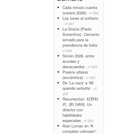
Cada minuto cuenta
(verano 2026)
- nº 254
Los lunes al solitario
- nº 247
La Grazia (Paolo
Sorrentino). Cemento
armado para la
presidencia de Italia
-
nº 254
Simón 2026, entre
acordes y
desacuerdos
- nº 253
Poesía urbana
(excéntrica)
- nº 253
De ‘La caza’ a ‘Mi
querida señorita’
- nº
253
Resurrection 狂野时
代 (BI GAN). Un
director con
habilidades
especiales
- nº 253
Alan Lomax en “A
complete unknown”
-