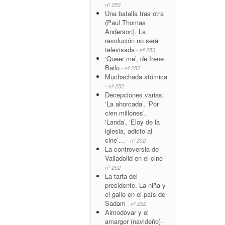
nº 253
Una batalla tras otra
(Paul Thomas
Anderson). La
revolución no será
televisada
- nº 253
‘Queer me’, de Irene
Bailo
- nº 252
Muchachada atómica
- nº 252
Decepciones varias:
‘La ahorcada’, ‘Por
cien millones’,
‘Landa’, ‘Eloy de la
iglesia, adicto al
cine’…
- nº 252
La controversia de
Valladolid en el cine
-
nº 252
La tarta del
presidente. La niña y
el gallo en el país de
Sadam
- nº 252
Almodóvar y el
amargor (navideño)
-