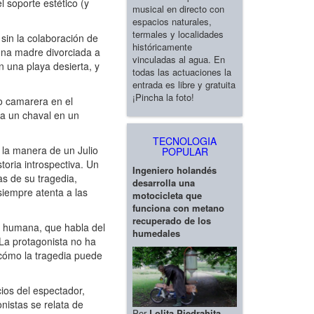
l soporte estético (y
musical en directo con
espacios naturales,
termales y localidades
sin la colaboración de
históricamente
una madre divorciada a
vinculadas al agua. En
n una playa desierta, y
todas las actuaciones la
entrada es libre y gratuita
¡Pincha la foto!
mo camarera en el
 a un chaval en un
TECNOLOGIA
 la manera de un Julio
POPULAR
oria introspectiva. Un
Ingeniero holandés
s de su tragedia,
desarrolla una
iempre atenta a las
motocicleta que
funciona con metano
recuperado de los
y humana, que habla del
humedales
. La protagonista no ha
 cómo la tragedia puede
ios del espectador,
nistas se relata de
Por
Lolita Piedrahita