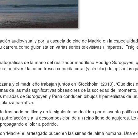
ción audiovisual y por la escuela de cine de Madrid en la especialidad
arrera como guionista en varias series televisivas (‘Impares’, ‘Frágile
tográficas de la mano del realizador madrileño Rodrigo Sorogoyen, q
na tan divertida como fresca comedia coral (y circular) de episodios qu
zana y el madrileño trabajan juntos en ‘Stockholm’ (2013), ‘Que dios 
gunas de las más significativas obsesiones de la sociedad del momento
s miradas de Sorogoyen y Peña conducen dibujos hiperrealistas de un
mplanza narrativa.
o trasfondo político y en la siguiente se deciden por el asunto polític
la putrefacción y a la descomposición de un reino lleno de agujeros. Lo
propagando el olor a podrido.
on ‘Madre’ el arriesgado buceo en las simas del alma humana. Una e