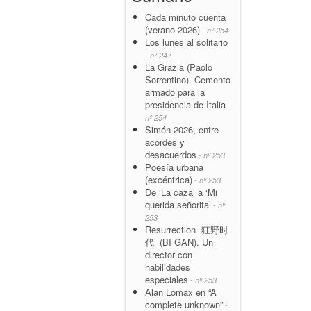
Cada minuto cuenta
(verano 2026)
- nº 254
Los lunes al solitario
- nº 247
La Grazia (Paolo
Sorrentino). Cemento
armado para la
presidencia de Italia
-
nº 254
Simón 2026, entre
acordes y
desacuerdos
- nº 253
Poesía urbana
(excéntrica)
- nº 253
De ‘La caza’ a ‘Mi
querida señorita’
- nº
253
Resurrection 狂野时
代 (BI GAN). Un
director con
habilidades
especiales
- nº 253
Alan Lomax en “A
complete unknown”
-