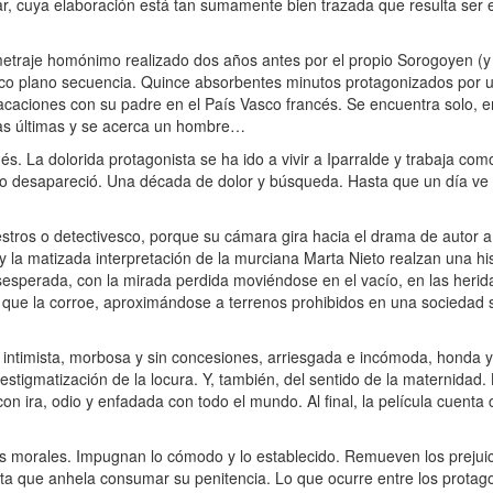
iar, cuya elaboración está tan sumamente bien trazada que resulta ser e
metraje homónimo realizado dos años antes por el propio Sorogoyen (y 
nico plano secuencia. Quince absorbentes minutos protagonizados por 
vacaciones con su padre en el País Vasco francés. Se encuentra solo, e
 las últimas y se acerca un hombre…
s. La dolorida protagonista se ha ido a vivir a Iparralde y trabaja co
iño desapareció. Una década de dolor y búsqueda. Hasta que un día ve
stros o detectivesco, porque su cámara gira hacia el drama de autor a
la matizada interpretación de la murciana Marta Nieto realzan una hist
esperada, con la mirada perdida moviéndose en el vacío, en las herida
que la corroe, aproximándose a terrenos prohibidos en una sociedad s
 intimista, morbosa y sin concesiones, arriesgada e incómoda, honda 
a estigmatización de la locura. Y, también, del sentido de la maternidad
on ira, odio y enfadada con todo el mundo. Al final, la película cuenta
 morales. Impugnan lo cómodo y lo establecido. Remueven los prejuic
ta que anhela consumar su penitencia. Lo que ocurre entre los protago