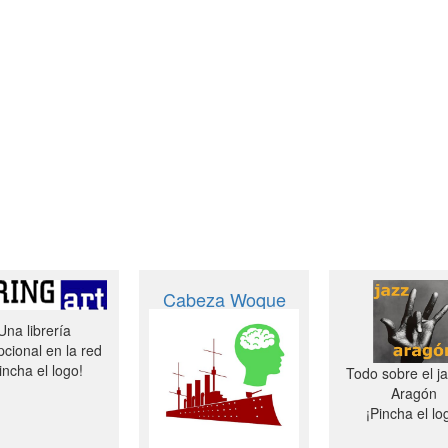
Cabeza Woque
Una librería
cional en la red
incha el logo!
Todo sobre el j
Aragón
¡Pincha el lo