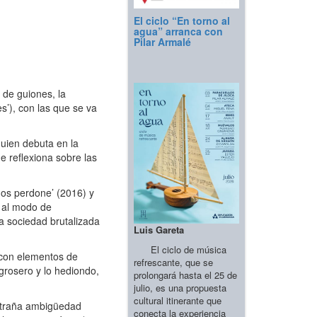
El ciclo “En torno al
agua” arranca con
Pilar Armalé
 de guiones, la
s’), con las que se va
uien debuta en la
e reflexiona sobre las
nos perdone’ (2016) y
, al modo de
a sociedad brutalizada
Luis Gareta
El ciclo de música
o con elementos de
refrescante, que se
 grosero y lo hediondo,
prolongará hasta el 25 de
julio, es una propuesta
cultural itinerante que
xtraña ambigüedad
conecta la experiencia