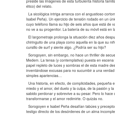
preside las imágenes de esta turbulenta historia famil
ético) del relato.
La sicológica intriga arranca con el angustioso corto
Isabel Peña). Un ejercicio de tensión rodado en un ú
cuyo teléfono llama su hijo de seis años que está de 
no ve a su progenitor. La batería de su móvil está en
El largometraje prolonga la situación diez años despué
chiringuito de una playa como aquella en la que su n
cursillo de surf y siente algo. ¿Podría ser su hijo?
Sorogoyen, sin embargo, no hace un thriller de secue
Medem. La tensa (y contemplativa) puesta en escena y 
papel repleto de luces y sombras el de esta madre des
inventándose excusas para no sucumbir a una verdad 
simples apariencias…
Una historia, en efecto, de complicidades, pequeña e
miedo y el amor, del duelo y la culpa, de la pasión y l
sabido perdonar y sobrevive a su pesar. Pero lo hace c
transformarse y el amor redimirte. O quizás no.
Sorogoyen e Isabel Peña desafían tabúes y preceptos
testigo directo de los desórdenes de un alma incomple