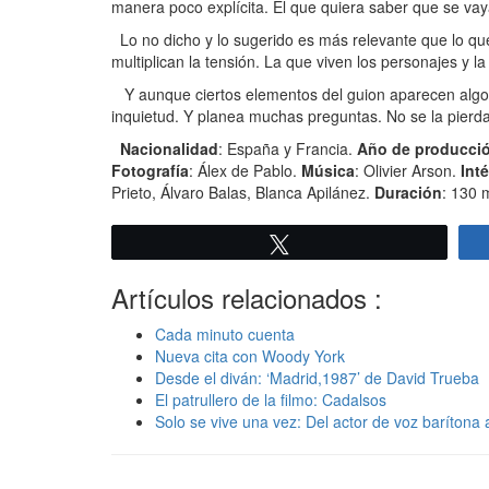
manera poco explícita. El que quiera saber que se vaya
Lo no dicho y lo sugerido es más relevante que lo que 
multiplican la tensión. La que viven los personajes y 
Y aunque ciertos elementos del guion aparecen algo f
inquietud. Y planea muchas preguntas. No se la pierd
Nacionalidad
: España y Francia.
Año de producci
Fotografía
: Álex de Pablo.
Música
: Olivier Arson.
Int
Prieto, Álvaro Balas, Blanca Apilánez.
Duración
: 130 
Twittear
Artículos relacionados :
Cada minuto cuenta
Nueva cita con Woody York
Desde el diván: ‘Madrid,1987’ de David Trueba
El patrullero de la filmo: Cadalsos
Solo se vive una vez: Del actor de voz barítona 