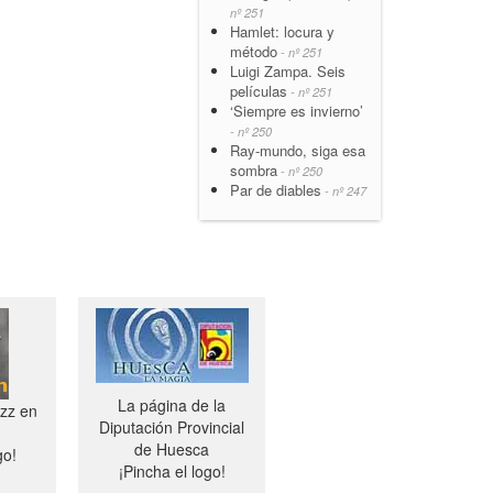
nº 251
Hamlet: locura y
método
- nº 251
Luigi Zampa. Seis
películas
- nº 251
‘Siempre es invierno’
- nº 250
Ray-mundo, siga esa
sombra
- nº 250
Par de diables
- nº 247
La página de la
azz en
Diputación Provincial
de Huesca
go!
¡Pincha el logo!