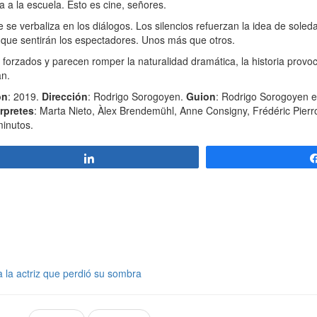
 a la escuela. Esto es cine, señores.
se verbaliza en los diálogos. Los silencios refuerzan la idea de soleda
la que sentirán los espectadores. Unos más que otros.
orzados y parecen romper la naturalidad dramática, la historia provo
an.
ón
: 2019.
Dirección
: Rodrigo Sorogoyen.
Guion
: Rodrigo Sorogoyen e
érpretes
: Marta Nieto, Àlex Brendemühl, Anne Consigny, Frédéric Pierro
minutos.
Compartir
a la actriz que perdió su sombra