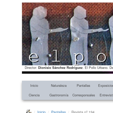
Director:
Dionisio Sánchez Rodríguez
. El Pollo Urbano. D
Inicio
Naturaleza
Pantallas
Exposicio
Ciencia
Gastronomía
Corresponsales
Entrevis
Inicio
Pantallas
Revista nº 194