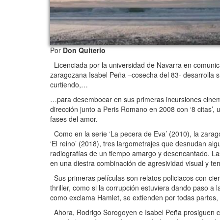
Por
Don Quiterio
Licenciada por la universidad de Navarra en comunica
zaragozana Isabel Peña –cosecha del 83- desarrolla su c
curtiendo,…
…para desembocar en sus primeras incursiones cinema
dirección junto a Peris Romano en 2008 con ‘8 citas’, u
fases del amor.
Como en la serie ‘La pecera de Eva’ (2010), la zarago
‘El reino’ (2018), tres largometrajes que desnudan al
radiografías de un tiempo amargo y desencantado. La
en una diestra combinación de agresividad visual y te
Sus primeras películas son relatos policiacos con ciert
thriller, como si la corrupción estuviera dando paso a 
como exclama Hamlet, se extienden por todas partes, 
Ahora, Rodrigo Sorogoyen e Isabel Peña prosiguen c