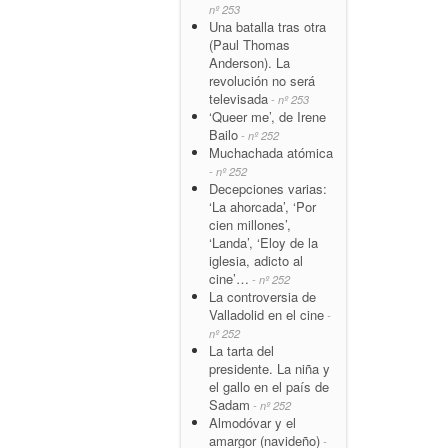
nº 253
Una batalla tras otra
(Paul Thomas
Anderson). La
revolución no será
televisada
- nº 253
‘Queer me’, de Irene
Bailo
- nº 252
Muchachada atómica
- nº 252
Decepciones varias:
‘La ahorcada’, ‘Por
cien millones’,
‘Landa’, ‘Eloy de la
iglesia, adicto al
cine’…
- nº 252
La controversia de
Valladolid en el cine
-
nº 252
La tarta del
presidente. La niña y
el gallo en el país de
Sadam
- nº 252
Almodóvar y el
amargor (navideño)
-