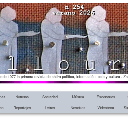
esde 1977 la primera revista de sátira política, información, ocio y cultura . 
nes
Noticias
Sociedad
Música
Escenarios
tas
Reportajes
Letras
Nosotras
Videoteca
Si