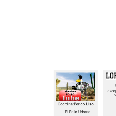
excep
¡P
Coordina:
Perico Liso
El Pollo Urbano