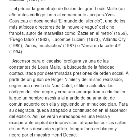
…el primer largometraje de ficción del gran Louis Malle (un
año antes codirige junto al comandante Jacques-Yves
Cousteau el documental ‘El mundo del silencio’), uno de los
más atípicos directores de la ‘nouvelle vague’ del cine
francés, autor de maravillas como ‘Zazie en el metro’ (1959),
‘Fuego fatuo’ (1963), ‘Lacombe Lucien’ (1973), ‘Atlantic City’
(1980), ‘Adiós, muchachos’ (1987) o ‘Vania en la calle 42’
(1994).
‘Ascensor para el cadalso’ prefigura ya una de las
constantes de Louis Malle, la búsqueda de la felicidad
obstaculizada por determinadas presiones de orden social. A
partir de un guion de Roger Nimier y del mismo realizador,
según una novela de Noel Calef, el filme actualiza los
códigos del cine negro y crea una amarga trama criminal en
la que un hombre asesina al marido de su amante, de
común acuerdo con ella y siguiendo un minucioso plan. Para
su desgracia, queda atrapado a continuación en el ascensor
del edificio. Así, se verán enredados en una tensa y
exasperante espiral de imprevistos, atrapados por las calles
de un París desolado y gélido, fotografiado en blanco y
negro por el maestro Henri Decae.