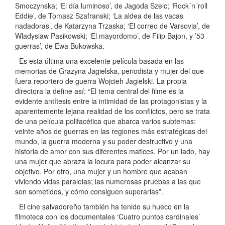
Smoczynska; ‘El día luminoso’, de Jagoda Szelc; ‘Rock´n´roll
Eddie’, de Tomasz Szafranski; ‘La aldea de las vacas
nadadoras’, de Katarzyna Trzaska; ‘El correo de Varsovia’, de
Wladyslaw Pasikowski; ‘El mayordomo’, de Filip Bajon, y ’53
guerras’, de Ewa Bukowska.
Es esta última una excelente película basada en las
memorias de Grazyna Jagielska, periodista y mujer del que
fuera reportero de guerra Wojcieh Jagielski. La propia
directora la define así: “El tema central del filme es la
evidente antítesis entre la intimidad de las protagonistas y la
aparentemente lejana realidad de los conflictos, pero se trata
de una película polifacética que abarca varios subtemas:
veinte años de guerras en las regiones más estratégicas del
mundo, la guerra moderna y su poder destructivo y una
historia de amor con sus diferentes matices. Por un lado, hay
una mujer que abraza la locura para poder alcanzar su
objetivo. Por otro, una mujer y un hombre que acaban
viviendo vidas paralelas; las numerosas pruebas a las que
son sometidos, y cómo consiguen superarlas”.
El cine salvadoreño también ha tenido su hueco en la
filmoteca con los documentales ‘Cuatro puntos cardinales’