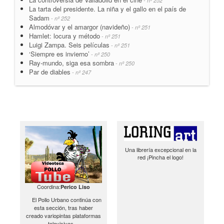
- nº 252
La tarta del presidente. La niña y el gallo en el país de
Sadam
- nº 252
Almodóvar y el amargor (navideño)
- nº 251
Hamlet: locura y método
- nº 251
Luigi Zampa. Seis películas
- nº 251
‘Siempre es invierno’
- nº 250
Ray-mundo, siga esa sombra
- nº 250
Par de diables
- nº 247
Una librería excepcional en la
red ¡Pincha el logo!
Coordina:
Perico Liso
El Pollo Urbano continúa con
esta sección, tras haber
creado variopintas plataformas
televisivas…