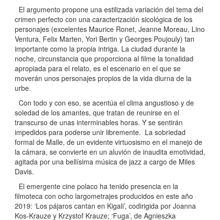
El argumento propone una estilizada variación del tema del
crimen perfecto con una caracterización sicológica de los
personajes (excelentes Maurice Ronet, Jeanne Moreau, Lino
Ventura, Felix Marten, Yori Bertin y Georges Poujouly) tan
importante como la propia intriga. La ciudad durante la
noche, circunstancia que proporciona al filme la tonalidad
apropiada para el relato, es el escenario en el que se
moverán unos personajes propios de la vida diurna de la
urbe.
Con todo y con eso, se acentúa el clima angustioso y de
soledad de los amantes, que tratan de reunirse en el
transcurso de unas interminables horas. Y se sentirán
impedidos para poderse unir libremente. La sobriedad
formal de Malle, de un evidente virtuosismo en el manejo de
la cámara, se convierte en un aluvión de inaudita emotividad,
agitada por una bellísima música de jazz a cargo de Miles
Davis.
El emergente cine polaco ha tenido presencia en la
filmoteca con ocho largometrajes producidos en este año
2019: ‘Los pájaros cantan en Kigali’, codirigida por Joanna
Kos-Krauze y Krzystof Krauze; ‘Fuga’, de Agnieszka