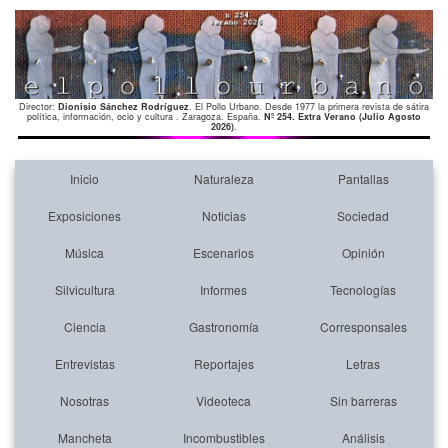
Director:
Dionisio Sánchez Rodríguez
. El Pollo Urbano. Desde 1977 la primera revista de sátira
política, información, ocio y cultura . Zaragoza. España.
Nº 254. Extra Verano (Julio Agosto
2026)
.
Inicio
Naturaleza
Pantallas
Exposiciones
Noticias
Sociedad
Música
Escenarios
Opinión
Silvicultura
Informes
Tecnologías
Ciencia
Gastronomía
Corresponsales
Entrevistas
Reportajes
Letras
Nosotras
Videoteca
Sin barreras
Mancheta
Incombustibles
Análisis