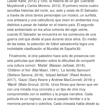
(Javier Kafie, 2014) y ‘Uno, la historia de un gol’ (Gerardo
Muyshondt y Carlos Moreno, 2010). El primero reúne cuatro
sencillas historias del norte, sur, este y oeste de El Salvador,
a través de otros tantos personajes (un músico, un surfista,
una artesana y una caficultora) que viven en ambientes muy
distintos a pesar de habitar en el mismo país. El segundo
está ambientado en los años ochenta del siglo veinte,
cuando El Salvador se encuentra en los comienzos de una
guerra civil que divide al país durante doce años. En medio
de las balas, la selección de fútbol salvadoreña logra una
inolvidable clasificación al Mundial de España’82.
Finalmente, el cine palestino hace acto de presencia con
seis películas que debaten sobre la dificultad de compartir
una cultura común: ‘Mafak’ (Bassan Jarbawi, 2018),
‘Children of fire’ (Mai Masri, 1991), ‘La familia Samouni’
(Stefano Savona, 2018), ‘Istiyad Ashbah’ (Raed Andoni,
2017), ‘Gaza’ (Gary Keane y Andrew MacConnell, 2018) y
‘Wardi’ (Mats Grorud, 2018). Unos filmes que tienen que ver
con una mirada muy concreta y un tipo de cine muy
comprometido con lo estético y la propia narrativa. Cada
película es un regreso, ya sea al pasado familiar o a la
memoria personal o colectiva. Cada cineasta habla desde su