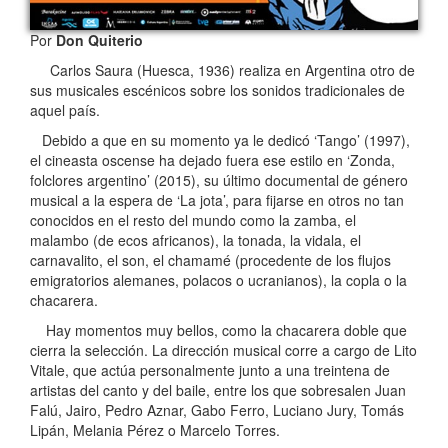
Por
Don Quiterio
Carlos Saura (Huesca, 1936) realiza en Argentina otro de
sus musicales escénicos sobre los sonidos tradicionales de
aquel país.
Debido a que en su momento ya le dedicó ‘Tango’ (1997),
el cineasta oscense ha dejado fuera ese estilo en ‘Zonda,
folclores argentino’ (2015), su último documental de género
musical a la espera de ‘La jota’, para fijarse en otros no tan
conocidos en el resto del mundo como la zamba, el
malambo (de ecos africanos), la tonada, la vidala, el
carnavalito, el son, el chamamé (procedente de los flujos
emigratorios alemanes, polacos o ucranianos), la copla o la
chacarera.
Hay momentos muy bellos, como la chacarera doble que
cierra la selección. La dirección musical corre a cargo de Lito
Vitale, que actúa personalmente junto a una treintena de
artistas del canto y del baile, entre los que sobresalen Juan
Falú, Jairo, Pedro Aznar, Gabo Ferro, Luciano Jury, Tomás
Lipán, Melania Pérez o Marcelo Torres.