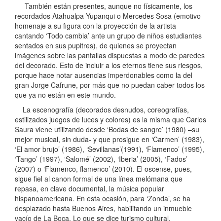
También están presentes, aunque no físicamente, los
recordados Atahualpa Yupanqui o Mercedes Sosa (emotivo
homenaje a su figura con la proyección de la artista
cantando ‘Todo cambia’ ante un grupo de niños estudiantes
sentados en sus pupitres), de quienes se proyectan
imágenes sobre las pantallas dispuestas a modo de paredes
del decorado. Esto de incluir a los eternos tiene sus riesgos,
porque hace notar ausencias imperdonables como la del
gran Jorge Cafrune, por más que no puedan caber todos los
que ya no están en este mundo.
La escenografía (decorados desnudos, coreografías,
estilizados juegos de luces y colores) es la misma que Carlos
Saura viene utilizando desde ‘Bodas de sangre’ (1980) –su
mejor musical, sin duda- y que prosigue en ‘Carmen’ (1983),
‘El amor brujo’ (1986), ‘Sevillanas’(1991), ‘Flamenco’ (1995),
‘Tango’ (1997), ‘Salomé’ (2002), ‘Iberia’ (2005), ‘Fados’
(2007) o ‘Flamenco, flamenco’ (2010). El oscense, pues,
sigue fiel al canon formal de una línea melómana que
repasa, en clave documental, la música popular
hispanoamericana. En esta ocasión, para ‘Zonda’, se ha
desplazado hasta Buenos Aires, habilitando un inmueble
vacío de La Boca. Lo que se dice turismo cultural.