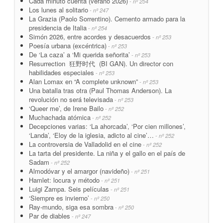
Cada minuto cuenta (verano 2026)
- nº 254
Los lunes al solitario
- nº 247
La Grazia (Paolo Sorrentino). Cemento armado para la
presidencia de Italia
- nº 254
Simón 2026, entre acordes y desacuerdos
- nº 253
Poesía urbana (excéntrica)
- nº 253
De ‘La caza’ a ‘Mi querida señorita’
- nº 253
Resurrection 狂野时代 (BI GAN). Un director con
habilidades especiales
- nº 253
Alan Lomax en “A complete unknown”
- nº 253
Una batalla tras otra (Paul Thomas Anderson). La
revolución no será televisada
- nº 253
‘Queer me’, de Irene Bailo
- nº 252
Muchachada atómica
- nº 252
Decepciones varias: ‘La ahorcada’, ‘Por cien millones’,
‘Landa’, ‘Eloy de la iglesia, adicto al cine’…
- nº 252
La controversia de Valladolid en el cine
- nº 252
La tarta del presidente. La niña y el gallo en el país de
Sadam
- nº 252
Almodóvar y el amargor (navideño)
- nº 251
Hamlet: locura y método
- nº 251
Luigi Zampa. Seis películas
- nº 251
‘Siempre es invierno’
- nº 250
Ray-mundo, siga esa sombra
- nº 250
Par de diables
- nº 247