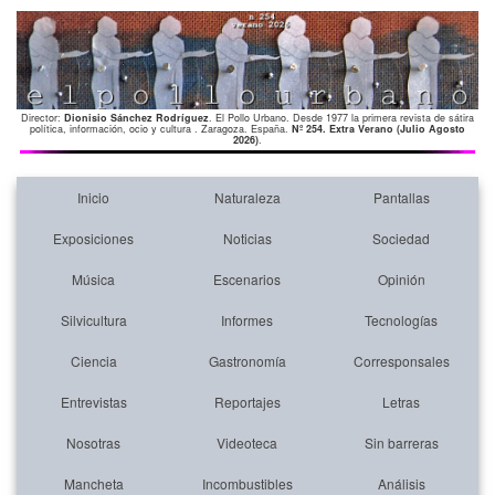
Director:
Dionisio Sánchez Rodríguez
. El Pollo Urbano. Desde 1977 la primera revista de sátira
política, información, ocio y cultura . Zaragoza. España.
Nº 254. Extra Verano (Julio Agosto
2026)
.
Inicio
Naturaleza
Pantallas
Exposiciones
Noticias
Sociedad
Música
Escenarios
Opinión
Silvicultura
Informes
Tecnologías
Ciencia
Gastronomía
Corresponsales
Entrevistas
Reportajes
Letras
Nosotras
Videoteca
Sin barreras
Mancheta
Incombustibles
Análisis