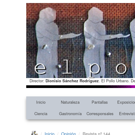
Director:
Dionisio Sánchez Rodríguez
. El Pollo Urbano. D
Inicio
Naturaleza
Pantallas
Exposicio
Ciencia
Gastronomía
Corresponsales
Entrevis
Inicio
Opinión
Revista nº 144