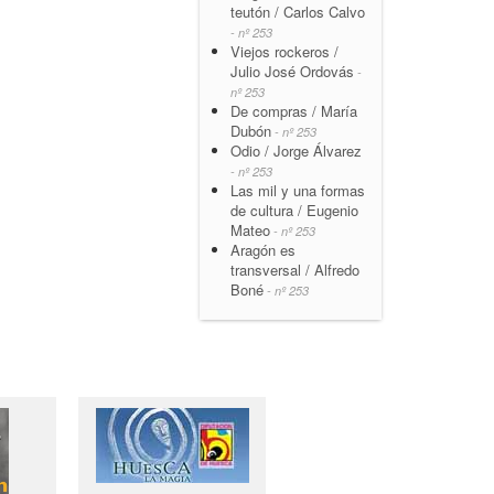
teutón / Carlos Calvo
- nº 253
Viejos rockeros /
Julio José Ordovás
-
nº 253
De compras / María
Dubón
- nº 253
Odio / Jorge Álvarez
- nº 253
Las mil y una formas
de cultura / Eugenio
Mateo
- nº 253
Aragón es
transversal / Alfredo
Boné
- nº 253