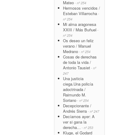
Mateo
- nº 254
Hermosos vencidos /
Esteban Villarrocha
-
nº 254
Mi alma aragonesa
XXIII / Más Buñuel
-
nº 254
Os deseo un feliz
verano / Manuel
Medrano
- nº 254
Cosas de derechas
de toda la vida /
Antonio Tausiet
- nº
247
Una justicia
ciega.Una policía
adoctrinada /
Raimundo M.
Soriano
- nº 254
Decepcionante /
Andrés Sierra
- nº 247
Decíamos ayer: A
ver si gana la
derecha…
- nº 253
Kluge, el Godard