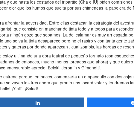
pata y que hasta los costados del tripartito (Cha e IU) piden comisiones
e peor olor que los humos que suelta por sus chimeneas la papelera de
afrontar la adversidad. Entre ellas destacan la estrategia del avestr
ulgaris), que consiste en manchar de tinta todo y a todos para esconder
 reporta ningún gozo que sepamos. La del calamar es muy arriesgada 
do uno se va la tinta desaparece pero no el rastro y con tanta gente za
tes y gateras por donde aparezcan , cual zombis, las hordas de rese
estoy ultimando una obra teatral de pequeño formato (con esqueches
iudadanos de entonces, mucho menos toreados que ahora) y que quiero 
nconmensurable aprecio: Beloki, Jeromin y Gimenotti.
e estrene porque, entonces, comenzaría un empandullo con dos cojone
e se vayan los tres ahora que pronto nos tocará votar y tendremos la
lo! ¡Yihiiii! ¡Salud!
Compartir