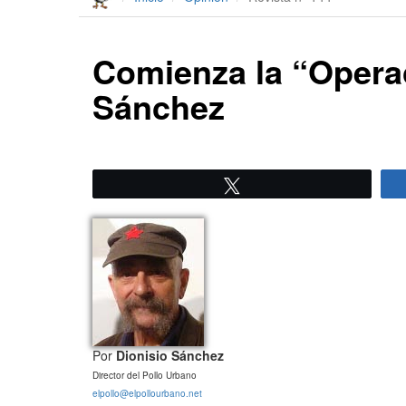
Comienza la “Operac
Sánchez
Twittear
Por
Dionisio Sánchez
Director del Pollo Urbano
elpollo@elpollourbano.net