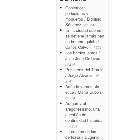
Gobiernos:
periodistas y
moqueros / Dionisio
Sánchez
- nº 254
En la ciudad que no
se detiene jamás hay
un hombre quieto /
Carlos Calvo
- nº 254
Los barrios lentos /
Julio José Ordovás
-
nº 254
Pasajeros del Titanic
/ Jorge Álvarez
- nº
254
Adónde vamos sin
ética / María Dubón
-
nº 254
Aragón y el
aragonesismo: una
cuestión de
continuidad histórica
- nº 254
La erosión de las
certezas / Eugenio