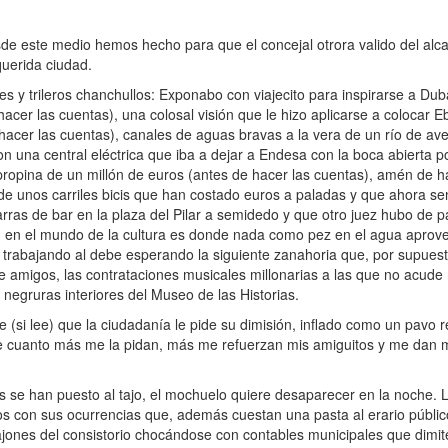
este medio hemos hecho para que el concejal otrora valido del alcal
querida ciudad.
trileros chanchullos: Exponabo con viajecito para inspirarse a Dubai
acer las cuentas), una colosal visión que le hizo aplicarse a colocar
hacer las cuentas), canales de aguas bravas a la vera de un río de av
 una central eléctrica que iba a dejar a Endesa con la boca abierta p
propina de un millón de euros (antes de hacer las cuentas), amén de
de unos carriles bicis que han costado euros a paladas y que ahora sen
as de bar en la plaza del Pilar a semidedo y que otro juez hubo de par
ra, en el mundo de la cultura es donde nada como pez en el agua aprov
n trabajando al debe esperando la siguiente zanahoria que, por supuest
 amigos, las contrataciones musicales millonarias a las que no acude n
 negruras interiores del Museo de las Historias.
(si lee) que la ciudadanía le pide su dimisión, inflado como un pavo r
 que cuanto más me la pidan, más me refuerzan mis amiguitos y me dan 
se han puesto al tajo, el mochuelo quiere desaparecer en la noche. 
os con sus ocurrencias que, además cuestan una pasta al erario públi
cajones del consistorio chocándose con contables municipales que dimit