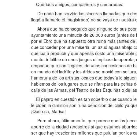
Queridos amigos, compañeros y camaradas:
De nada han servido las sinceras llamadas que desde 
llegó a llamarle el magistrado) no se vaya de nuestra 
Ahora que ha conseguido que ninguno de sus pobres y 
ayuntamiento una minucia de 26.000 euros (antes de h
por el Ebro que ha supuesto otra ruina más (antes de 
que conceder por una miseria, un azud aguas abajo con
que iba a producir y que apenas costó una miserable 
mentor infalible de unos juegos olímpicos de opereta, 
empaque que son ilegales, de unas concesiones de barr
en mundo del ladrillo y los áridos se movió con soltu
hambruna de los artistas locales que todavía le sigue
hablemos de los lugares que se rifan para las peñas de
calle de las Armas, del Teatro de las Esquinas o de las
El pájaro en cuestión es tan soberbio que cuando lee 
le piden la dimisión son “una bendición del cielo ya
¡Qué risa, Marisa!
Pero ahora, últimamente, que parece que los jueces 
aburre de la ciudad (¡nosotros sí que estamos aburrid
ser que hay trescientos millones que pululan por los 