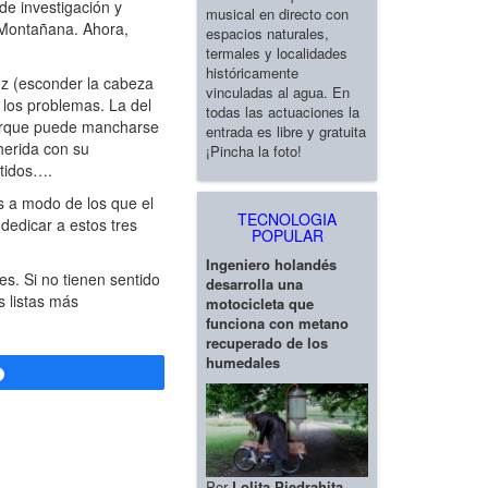
 de investigación y
musical en directo con
 Montañana. Ahora,
espacios naturales,
termales y localidades
históricamente
uz (esconder la cabeza
vinculadas al agua. En
 los problemas. La del
todas las actuaciones la
porque puede mancharse
entrada es libre y gratuita
herida con su
¡Pincha la foto!
ntidos….
 a modo de los que el
TECNOLOGIA
dedicar a estos tres
POPULAR
Ingeniero holandés
s. Si no tienen sentido
desarrolla una
s listas más
motocicleta que
funciona con metano
recuperado de los
humedales
Compartir
Por
Lolita Piedrahita