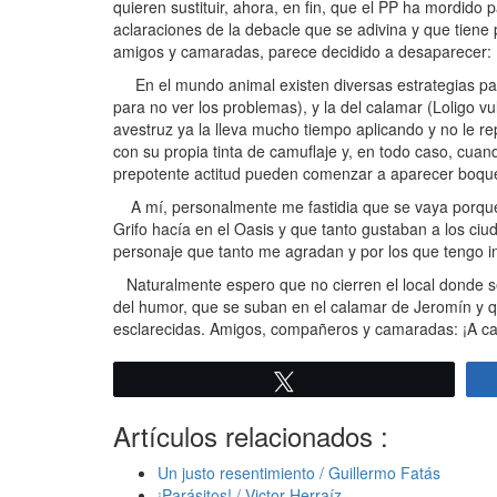
quieren sustituir, ahora, en fin, que el PP ha mordido 
aclaraciones de la debacle que se adivina y que tien
amigos y camaradas, parece decidido a desaparecer:
En el mundo animal existen diversas estrategias para 
para no ver los problemas), y la del calamar (Loligo v
avestruz ya la lleva mucho tiempo aplicando y no le
con su propia tinta de camuflaje y, en todo caso, cuan
prepotente actitud pueden comenzar a aparecer boque
A mí, personalmente me fastidia que se vaya porque 
Grifo hacía en el Oasis y que tanto gustaban a los c
personaje que tanto me agradan y por los que tengo i
Naturalmente espero que no cierren el local donde s
del humor, que se suban en el calamar de Jeromín y qu
esclarecidas. Amigos, compañeros y camaradas: ¡A cabal
Twittear
Artículos relacionados :
Un justo resentimiento / Guillermo Fatás
¡Parásitos! / Victor Herraíz