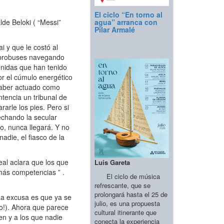
El ciclo “En torno al
agua” arranca con
de Beloki ( “Messi”
Pilar Armalé
 y que le costó al
 Ebrobuses navegando
enidas que han tenido
or el cúmulo energético
 haber actuado como
tencia un tribunal de
arle los pies. Pero si
echando la secular
o, nunca llegará. Y no
adie, el fiasco de la
eal aclara que los que
Luis Gareta
más competencias ” .
El ciclo de música
refrescante, que se
prolongará hasta el 25 de
La excusa es que ya se
julio, es una propuesta
co!). Ahora que parece
cultural itinerante que
en y a los que nadie
conecta la experiencia