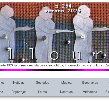
esde 1977 la primera revista de sátira política, información, ocio y cultura . 
nes
Noticias
Sociedad
Música
Escenarios
tas
Reportajes
Letras
Nosotras
Videoteca
Si