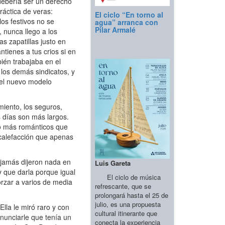
debería ser un derecho
áctica de veras:
El ciclo “En torno al
los festivos no se
agua” arranca con
Pilar Armalé
 nunca llego a los
s zapatillas justo en
ienes a tus crios si en
ién trabajaba en el
los demás sindicatos, y
 el nuevo modelo
iento, los seguros,
s días son más largos.
ido más románticos que
 calefacción que apenas
 jamás dijeron nada en
Luis Gareta
y que darla porque igual
El ciclo de música
rzar a varios de media
refrescante, que se
prolongará hasta el 25 de
julio, es una propuesta
lla le miró raro y con
cultural itinerante que
 anunciarle que tenía un
conecta la experiencia