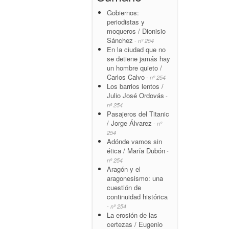
Gobiernos:
periodistas y
moqueros / Dionisio
Sánchez
- nº 254
En la ciudad que no
se detiene jamás hay
un hombre quieto /
Carlos Calvo
- nº 254
Los barrios lentos /
Julio José Ordovás
-
nº 254
Pasajeros del Titanic
/ Jorge Álvarez
- nº
254
Adónde vamos sin
ética / María Dubón
-
nº 254
Aragón y el
aragonesismo: una
cuestión de
continuidad histórica
- nº 254
La erosión de las
certezas / Eugenio