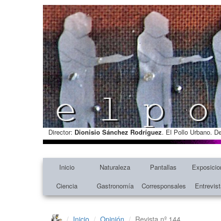
Director:
Dionisio Sánchez Rodríguez
. El Pollo Urbano. D
Inicio
Naturaleza
Pantallas
Exposicio
Ciencia
Gastronomía
Corresponsales
Entrevis
Inicio
Opinión
Revista nº 144