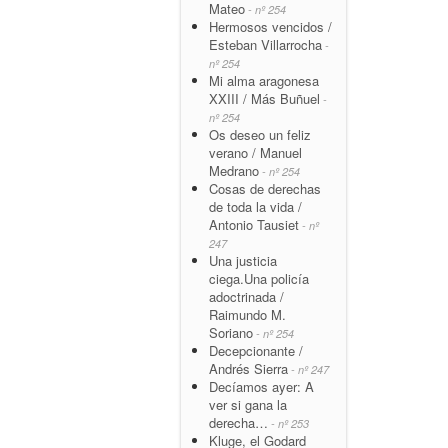
Mateo
- nº 254
Hermosos vencidos /
Esteban Villarrocha
-
nº 254
Mi alma aragonesa
XXIII / Más Buñuel
-
nº 254
Os deseo un feliz
verano / Manuel
Medrano
- nº 254
Cosas de derechas
de toda la vida /
Antonio Tausiet
- nº
247
Una justicia
ciega.Una policía
adoctrinada /
Raimundo M.
Soriano
- nº 254
Decepcionante /
Andrés Sierra
- nº 247
Decíamos ayer: A
ver si gana la
derecha…
- nº 253
Kluge, el Godard