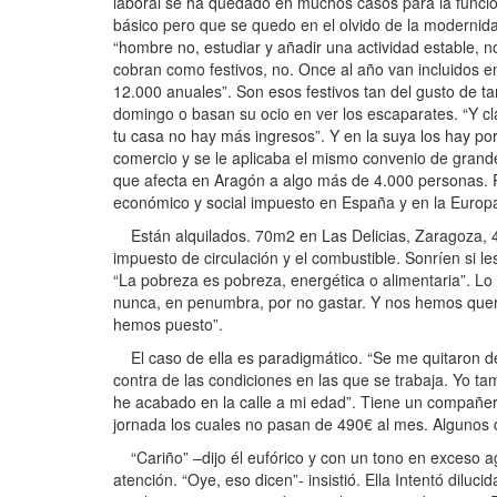
laboral se ha quedado en muchos casos para la funció
básico pero que se quedo en el olvido de la modernid
“hombre no, estudiar y añadir una actividad estable, no,
cobran como festivos, no. Once al año van incluidos 
12.000 anuales”. Son esos festivos tan del gusto de t
domingo o basan su ocio en ver los escaparates. “Y c
tu casa no hay más ingresos”. Y en la suya los hay p
comercio y se le aplicaba el mismo convenio de gran
que afecta en Aragón a algo más de 4.000 personas. Pe
económico y social impuesto en España y en la Europa 
Están alquilados. 70m2 en Las Delicias, Zaragoza, 45
impuesto de circulación y el combustible. Sonríen si 
“La pobreza es pobreza, energética o alimentaria”. Lo d
nunca, en penumbra, por no gastar. Y nos hemos querid
hemos puesto”.
El caso de ella es paradigmático. “Se me quitaron de
contra de las condiciones en las que se trabaja. Yo t
he acabado en la calle a mi edad”. Tiene un compañer
jornada los cuales no pasan de 490€ al mes. Algunos 
“Cariño” –dijo él eufórico y con un tono en exceso agu
atención. “Oye, eso dicen”- insistió. Ella Intentó diluc