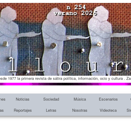
esde 1977 la primera revista de sátira política, información, ocio y cultura . 
nes
Noticias
Sociedad
Música
Escenarios
tas
Reportajes
Letras
Nosotras
Videoteca
Si