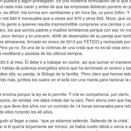
n pública y algún privilegiado. Es una moderna formulación de lo que 
ad nada más nacer y antes de que las empresas debieran ponerlo en pr
 es difícil, mis turnos son cambiantes y sin hora fija, un poco follón. Y 
en mis 840 € mensuales que a veces son 870 y otros 820. Nooo, que va,
anta gente a quienes resulta imprescindible comprarse una camisa o una
laro, los que somos padres y madres temblamos porque con eso no mant
or poco tiempo y en precario: 400€ de desempleo de su pareja que tamb
des almacenes, firmado en enero de 2013 por FETICO y rechazado por 
ro ya no. Es una de la víctimas de una crisis que no es tal cosa sino
neoliberal y azulada de los últimos tiempos.
0 € al mes. Él debe ir a trabajar en coche, así que suman el mantenim
les hablas de pobreza energética ahora que ha terminado el verano y lo
ice ella, su pareja, la filóloga de la familia. “Pero claro que hemos s
o más, juntitos los cuatro en el sofá con una manta para racionar la
 encima porque la ley se lo permite. Y mis ex compañeros, por cierto,
ampoco, es verdad, me daba miedo dar la cara. Pero ahora creo que ha
o que lleva dos años con un contrato de 14 horas semanales para refo
de ellos rozando los 40 años.
do al llegar a casa- “que ya estamos saliendo. Saliendo de la crisis”. E
idar si él quería torpemente ser irónico, se había vuelto idiota o venía a