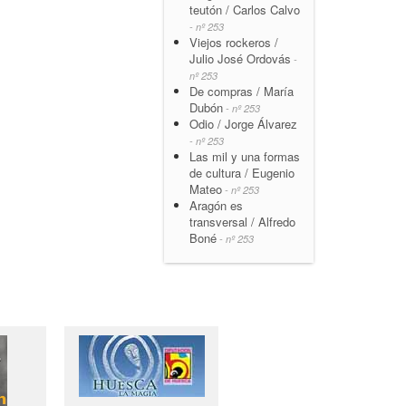
teutón / Carlos Calvo
- nº 253
Viejos rockeros /
Julio José Ordovás
-
nº 253
De compras / María
Dubón
- nº 253
Odio / Jorge Álvarez
- nº 253
Las mil y una formas
de cultura / Eugenio
Mateo
- nº 253
Aragón es
transversal / Alfredo
Boné
- nº 253