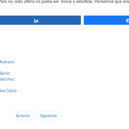
o no, esto último no podía ser. Ironía o estulticia. Pensemos que era
Compartir
 Medrano
Berlín
 Sánchez
los Calvo
Anterior
Siguiente