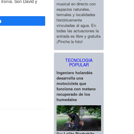
 ironía. Son David y
musical en directo con
espacios naturales,
termales y localidades
históricamente
Compartir
vinculadas al agua. En
todas las actuaciones la
entrada es libre y gratuita
¡Pincha la foto!
TECNOLOGIA
POPULAR
Ingeniero holandés
desarrolla una
motocicleta que
funciona con metano
recuperado de los
humedales
Por
Lolita Piedrahita