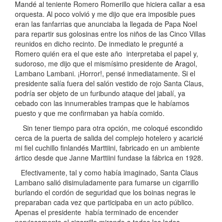
Mandé al teniente Romero Romerillo que hiciera callar a esa
orquesta. Al poco volvió y me dijo que era imposible pues
eran las fanfarrias que anunciaba la llegada de Papa Noel
para repartir sus golosinas entre los niños de las Cinco Villas
reunidos en dicho recinto. De inmediato le pregunté a
Romero quién era el que este año interpretaba el papel y,
sudoroso, me dijo que el mismísimo presidente de Aragol,
Lambano Lambani. ¡Horror!, pensé inmediatamente. Si el
presidente salía fuera del salón vestido de rojo Santa Claus,
podría ser objeto de un furibundo ataque del jabalí, ya
cebado con las innumerables trampas que le habíamos
puesto y que me confirmaban ya había comido.
Sin tener tiempo para otra opción, me coloqué escondido
cerca de la puerta de salida del complejo hotelero y acaricié
mi fiel cuchillo finlandés Marttiini, fabricado en un ambiente
ártico desde que Janne Marttiini fundase la fábrica en 1928.
Efectivamente, tal y como había imaginado, Santa Claus
Lambano salió disimuladamente para fumarse un cigarrillo
burlando el cordón de seguridad que los boinas negras le
preparaban cada vez que participaba en un acto público.
Apenas el presidente había terminado de encender