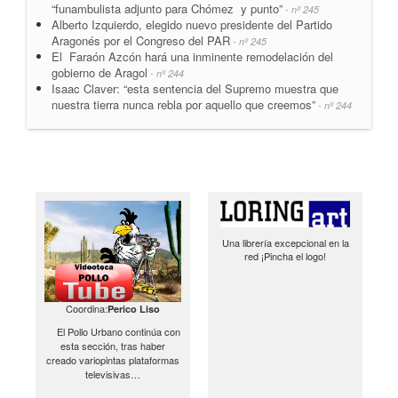
“funambulista adjunto para Chómez y punto”
- nº 245
Alberto Izquierdo, elegido nuevo presidente del Partido
Aragonés por el Congreso del PAR
- nº 245
El Faraón Azcón hará una inminente remodelación del
gobierno de Aragol
- nº 244
Isaac Claver: “esta sentencia del Supremo muestra que
nuestra tierra nunca rebla por aquello que creemos”
- nº 244
Una librería excepcional en la
red ¡Pincha el logo!
Coordina:
Perico Liso
El Pollo Urbano continúa con
esta sección, tras haber
creado variopintas plataformas
televisivas…