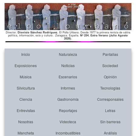
Director:
Dionisio Sánchez Rodríguez
. El Pollo Urbano. Desde 1977 la primera revista de sátira
política, información, ocio y cultura . Zaragoza. España.
Nº 254. Extra Verano (Julio Agosto
2026)
.
Inicio
Naturaleza
Pantallas
Exposiciones
Noticias
Sociedad
Música
Escenarios
Opinión
Silvicultura
Informes
Tecnologías
Ciencia
Gastronomía
Corresponsales
Entrevistas
Reportajes
Letras
Nosotras
Videoteca
Sin barreras
Mancheta
Incombustibles
Análisis