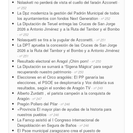
Nolasketi no perderá de vista el cuello del faraón Azconeti
-
nº 252
La Dpz moderniza la gestión del Padrón Municipal de todos
los ayuntamientos con fondos Next Generation
- nº 252
La Diputación de Teruel entrega las Cruces de San Jorge
2026 a Antonio Jiménez y a la Ruta del Tambor y el Bombo
- nº 252
Nolasquetti se tira a la yugular de Azconetti.
- nº 251
La DPT aprueba la concesión de las Cruces de San Jorge
2026 a la Ruta del Tambor y el Bombo y a Antonio Jiménez
- nº 251
Resultado electoral en Aragol ¡Chim pom!
- nº 250
La Diputación se sumará a “Sigena Mágica” para seguir
recuperando nuestro patrimonio
- nº 250
Elecciones en el Circo aragolés: El PP ganaría las
elecciones, el PSOE se desplomaría y Vox doblaría sus
resultados, según el sondeo de Aragón TV
- nº 249
Alberto Zurdatti , el parista campeón a la conquista de
Aragón
- nº 247
Pregón Pollero del Pilar
- nº 246
+Provincia El mayor plan de ayudas de la historia para
nuestros pueblos
- nº 246
La Famcp asistió al I Congreso internacional de
Despoblación en Segura de Baños
- nº 246
El Psoe municipal zaragozano crea el puesto de