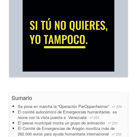
Sumario
Se pone en marcha la “Operación ParOppenheimer”
- nº 254
El comité autonómico de Emergencias humanitarias se
reúne con la vista puesta e Venezuela
- nº 254
El pesoe municipal monta un grupo de animación
- nº 253
El Comité de Emergencias de Aragón moviliza más de
262.000 euros para ayuda humanitaria internacional
- nº 253