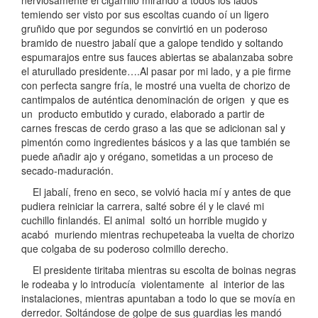
nerviosamente el cigarrillo mirando a todos los lados
temiendo ser visto por sus escoltas cuando oí un ligero
gruñido que por segundos se convirtió en un poderoso
bramido de nuestro jabalí que a galope tendido y soltando
espumarajos entre sus fauces abiertas se abalanzaba sobre
el aturullado presidente….Al pasar por mi lado, y a pie firme
con perfecta sangre fría, le mostré una vuelta de chorizo de
cantimpalos de auténtica denominación de origen y que es
un producto embutido y curado, elaborado a partir de
carnes frescas de cerdo graso a las que se adicionan sal y
pimentón como ingredientes básicos y a las que también se
puede añadir ajo y orégano, sometidas a un proceso de
secado-maduración.
El jabalí, freno en seco, se volvió hacia mí y antes de que
pudiera reiniciar la carrera, salté sobre él y le clavé mi
cuchillo finlandés. El animal soltó un horrible mugido y
acabó muriendo mientras rechupeteaba la vuelta de chorizo
que colgaba de su poderoso colmillo derecho.
El presidente tiritaba mientras su escolta de boinas negras
le rodeaba y lo introducía violentamente al interior de las
instalaciones, mientras apuntaban a todo lo que se movía en
derredor. Soltándose de golpe de sus guardias les mandó