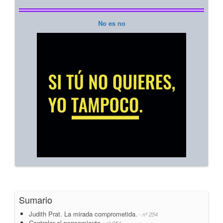
No es no
Sumario
Judith Prat. La mirada comprometida.
- nº 254
Controlar el pensamiento