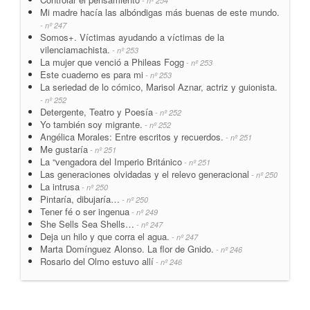
- nº 254
Mi madre hacía las albóndigas más buenas de este mundo.
- nº 247
Somos+. Víctimas ayudando a víctimas de la
vilenciamachista.
- nº 253
La mujer que venció a Phileas Fogg
- nº 253
Este cuaderno es para mi
- nº 253
La seriedad de lo cómico, Marisol Aznar, actriz y guionista.
- nº 252
Detergente, Teatro y Poesía
- nº 252
Yo también soy migrante.
- nº 252
Angélica Morales: Entre escritos y recuerdos.
- nº 251
Me gustaría
- nº 251
La “vengadora del Imperio Británico
- nº 251
Las generaciones olvidadas y el relevo generacional
- nº 250
La intrusa
- nº 250
Pintaría, dibujaría…
- nº 250
Tener fé o ser ingenua
- nº 249
She Sells Sea Shells…
- nº 247
Deja un hilo y que corra el agua.
- nº 247
Marta Domínguez Alonso. La flor de Gnido.
- nº 246
Rosario del Olmo estuvo allí
- nº 246