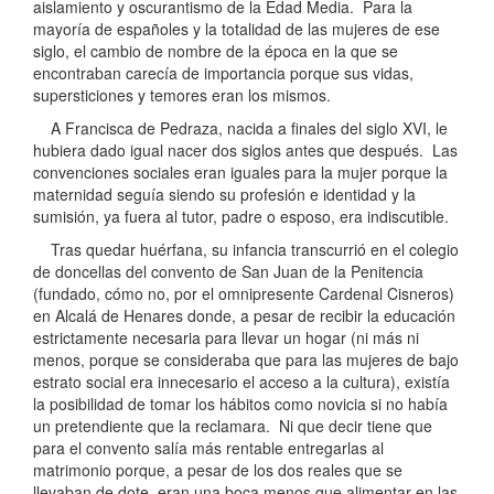
aislamiento y oscurantismo de la Edad Media. Para la
mayoría de españoles y la totalidad de las mujeres de ese
siglo, el cambio de nombre de la época en la que se
encontraban carecía de importancia porque sus vidas,
supersticiones y temores eran los mismos.
A Francisca de Pedraza, nacida a finales del siglo XVI, le
hubiera dado igual nacer dos siglos antes que después. Las
convenciones sociales eran iguales para la mujer porque la
maternidad seguía siendo su profesión e identidad y la
sumisión, ya fuera al tutor, padre o esposo, era indiscutible.
Tras quedar huérfana, su infancia transcurrió en el colegio
de doncellas del convento de San Juan de la Penitencia
(fundado, cómo no, por el omnipresente Cardenal Cisneros)
en Alcalá de Henares donde, a pesar de recibir la educación
estrictamente necesaria para llevar un hogar (ni más ni
menos, porque se consideraba que para las mujeres de bajo
estrato social era innecesario el acceso a la cultura), existía
la posibilidad de tomar los hábitos como novicia si no había
un pretendiente que la reclamara. Ni que decir tiene que
para el convento salía más rentable entregarlas al
matrimonio porque, a pesar de los dos reales que se
llevaban de dote, eran una boca menos que alimentar en las