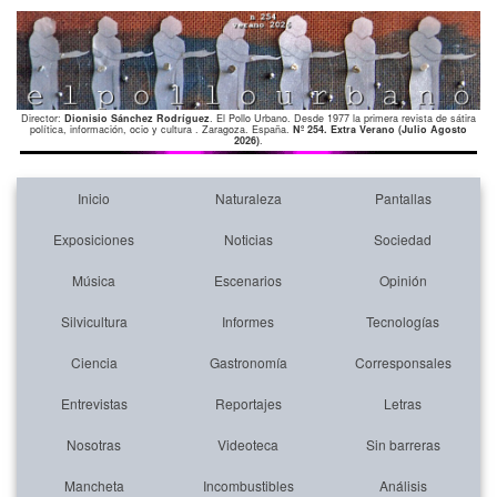
Director:
Dionisio Sánchez Rodríguez
. El Pollo Urbano. Desde 1977 la primera revista de sátira
política, información, ocio y cultura . Zaragoza. España.
Nº 254. Extra Verano (Julio Agosto
2026)
.
Inicio
Naturaleza
Pantallas
Exposiciones
Noticias
Sociedad
Música
Escenarios
Opinión
Silvicultura
Informes
Tecnologías
Ciencia
Gastronomía
Corresponsales
Entrevistas
Reportajes
Letras
Nosotras
Videoteca
Sin barreras
Mancheta
Incombustibles
Análisis