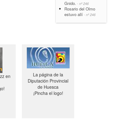
Gnido.
- nº 246
Rosario del Olmo
estuvo allí
- nº 246
La página de la
azz en
Diputación Provincial
de Huesca
go!
¡Pincha el logo!