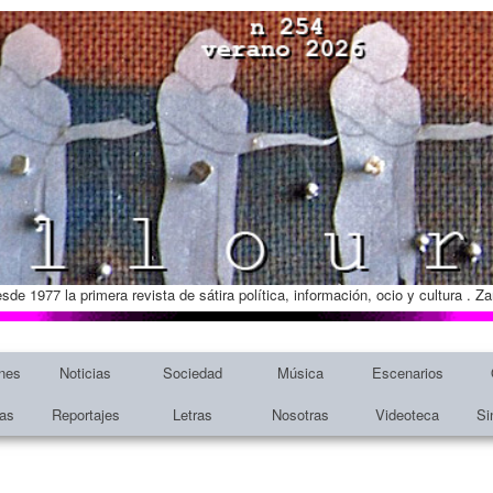
esde 1977 la primera revista de sátira política, información, ocio y cultura . 
nes
Noticias
Sociedad
Música
Escenarios
tas
Reportajes
Letras
Nosotras
Videoteca
Si