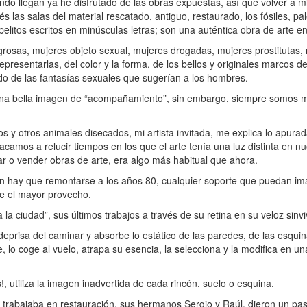
 llegan ya he disfrutado de las obras expuestas, así que volver a mir
 las salas del material rescatado, antiguo, restaurado, los fósiles, pal
elitos escritos en minúsculas letras; son una auténtica obra de arte e
osas, mujeres objeto sexual, mujeres drogadas, mujeres prostitutas,
epresentarlas, del color y la forma, de los bellos y originales marcos d
odo de las fantasías sexuales que sugerían a los hombres.
a bella imagen de “acompañamiento”, sin embargo, siempre somos 
os y otros animales disecados, mi artista invitada, me explica lo apurad
sacamos a relucir tiempos en los que el arte tenía una luz distinta en n
ar o vender obras de arte, era algo más habitual que ahora.
ín hay que remontarse a los años 80, cualquier soporte que puedan im
rle el mayor provecho.
ciudad”, sus últimos trabajos a través de su retina en su veloz sinviv
risa del caminar y absorbe lo estático de las paredes, de las esquina
, lo coge al vuelo, atrapa su esencia, la selecciona y la modifica en una
s!, utiliza la imagen inadvertida de cada rincón, suelo o esquina.
a trabajaba en restauración, sus hermanos Sergio y Raúl, dieron un pa