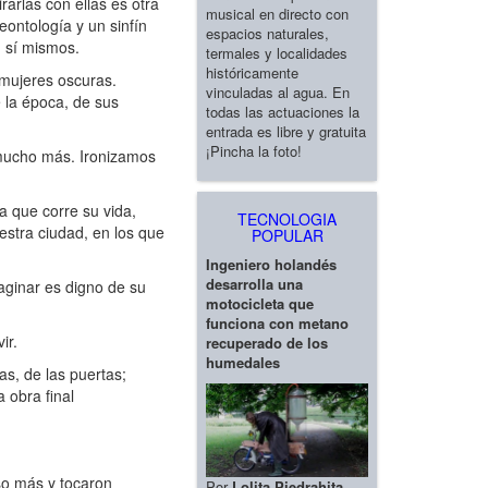
arlas con ellas es otra
musical en directo con
eontología y un sinfín
espacios naturales,
n sí mismos.
termales y localidades
históricamente
 mujeres oscuras.
vinculadas al agua. En
e la época, de sus
todas las actuaciones la
entrada es libre y gratuita
¡Pincha la foto!
mucho más. Ironizamos
a que corre su vida,
TECNOLOGIA
uestra ciudad, en los que
POPULAR
Ingeniero holandés
desarrolla una
aginar es digno de su
motocicleta que
funciona con metano
ir.
recuperado de los
humedales
s, de las puertas;
 obra final
so más y tocaron
Por
Lolita Piedrahita