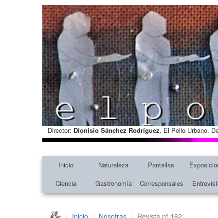
Director:
Dionisio Sánchez Rodríguez
. El Pollo Urbano. D
Inicio
Naturaleza
Pantallas
Exposicio
Ciencia
Gastronomía
Corresponsales
Entrevis
Inicio
Nosotras
Revista nº 162