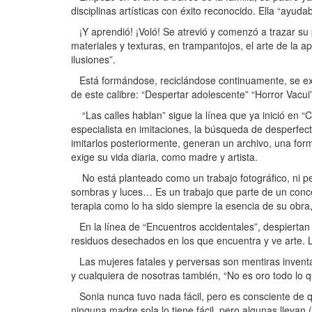
disciplinas artísticas con éxito reconocido. Ella “ayuda
¡Y aprendió! ¡Voló! Se atrevió y comenzó a trazar su p
materiales y texturas, en trampantojos, el arte de la ap
ilusiones”.
Está formándose, reciclándose continuamente, se expr
de este calibre: “Despertar adolescente” “Horror Vacui
“Las calles hablan” sigue la línea que ya inició en 
especialista en imitaciones, la búsqueda de desperfec
imitarlos posteriormente, generan un archivo, una for
exige su vida diaria, como madre y artista.
No está planteado como un trabajo fotográfico, ni perf
sombras y luces… Es un trabajo que parte de un concep
terapia como lo ha sido siempre la esencia de su obra
En la línea de “Encuentros accidentales”, despiertan s
residuos desechados en los que encuentra y ve arte. 
Las mujeres fatales y perversas son mentiras invent
y cualquiera de nosotras también, “No es oro todo lo q
Sonia nunca tuvo nada fácil, pero es consciente de qu
ninguna madre sola lo tiene fácil, pero algunas llevan (