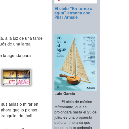
El ciclo “En torno al
agua” arranca con
Pilar Armalé
, a la luz de una tarde
pués de una larga
n la agenda para
Luis Gareta
El ciclo de música
 sus aulas o mirar en
refrescante, que se
y ahora que lo pienso
prolongará hasta el 25 de
ranquilo, de fácil
julio, es una propuesta
cultural itinerante que
conecta la experiencia