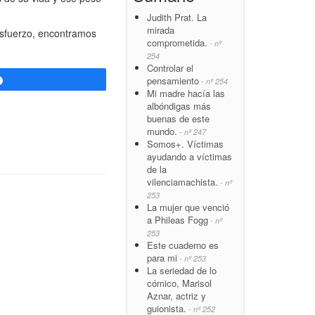
Judith Prat. La
mirada
 esfuerzo, encontramos
comprometida.
- nº
254
Controlar el
pensamiento
Compartir
- nº 254
Mi madre hacía las
albóndigas más
buenas de este
mundo.
- nº 247
Somos+. Víctimas
ayudando a víctimas
de la
vilenciamachista.
- nº
253
La mujer que venció
a Phileas Fogg
- nº
253
Este cuaderno es
para mi
- nº 253
La seriedad de lo
cómico, Marisol
Aznar, actriz y
guionista.
- nº 252