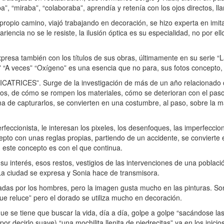
ba”, “miraba”, “colaboraba”, aprendía y retenía con los ojos directos, ll
ropio camino, viajó trabajando en decoración, se hizo experta en imita
ariencia no se le resiste, la ilusión óptica es su especialidad, no por el
esa también con los títulos de sus obras, últimamente en su serie “L
” “A veces” “Oxígeno” es una esencia que no para, sus fotos concepto, 
“CICATRICES”. Surge de la investigación de más de un año relacionado 
tos, de cómo se rompen los materiales, cómo se deterioran con el pas
ma de capturarlos, se convierten en una costumbre, al paso, sobre la m
eccionista, le interesan los pixeles, los desenfoques, las imperfeccion
to con unas reglas propias, partiendo de un accidente, se convierte e
, este concepto es con el que continua.
u interés, esos restos, vestigios de las intervenciones de una població
La ciudad se expresa y Sonia hace de transmisora.
adas por los hombres, pero la imagen gusta mucho en las pinturas. S
ue reluce” pero el dorado se utiliza mucho en decoración.
e se tiene que buscar la vida, día a día, golpe a golpe “sacándose las
por decirlo suave) “una mochilita llenita de piedrecitas” ya en los inici