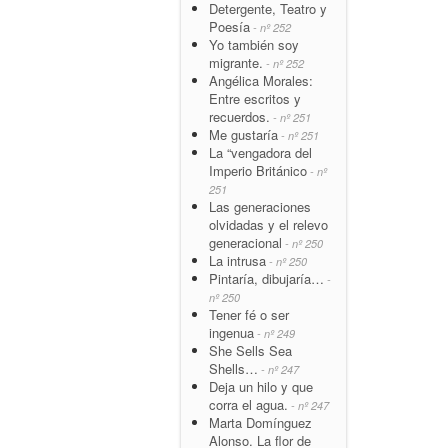
Detergente, Teatro y
Poesía
- nº 252
Yo también soy
migrante.
- nº 252
Angélica Morales:
Entre escritos y
recuerdos.
- nº 251
Me gustaría
- nº 251
La “vengadora del
Imperio Británico
- nº
251
Las generaciones
olvidadas y el relevo
generacional
- nº 250
La intrusa
- nº 250
Pintaría, dibujaría…
-
nº 250
Tener fé o ser
ingenua
- nº 249
She Sells Sea
Shells…
- nº 247
Deja un hilo y que
corra el agua.
- nº 247
Marta Domínguez
Alonso. La flor de