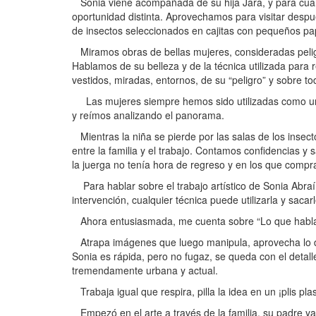
Sonia viene acompañada de su hija Jara, y para cuando
oportunidad distinta. Aprovechamos para visitar después
de insectos seleccionados en cajitas con pequeños pap
Miramos obras de bellas mujeres, consideradas peligr
Hablamos de su belleza y de la técnica utilizada para r
vestidos, miradas, entornos, de su “peligro” y sobre t
Las mujeres siempre hemos sido utilizadas como un
y reímos analizando el panorama.
Mientras la niña se pierde por las salas de los insect
entre la familia y el trabajo. Contamos confidencias y 
la juerga no tenía hora de regreso y en los que compr
Para hablar sobre el trabajo artístico de Sonia Abra
intervención, cualquier técnica puede utilizarla y saca
Ahora entusiasmada, me cuenta sobre “Lo que habla la 
Atrapa imágenes que luego manipula, aprovecha lo dep
Sonia es rápida, pero no fugaz, se queda con el detalle
tremendamente urbana y actual.
Trabaja igual que respira, pilla la idea en un ¡plis pla
Empezó en el arte a través de la familia, su padre y