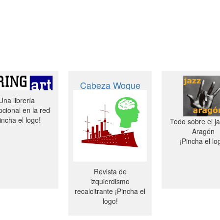
Cabeza Woque
Una librería
cional en la red
incha el logo!
Todo sobre el j
Aragón
¡Pincha el lo
Revista de
izquierdismo
recalcitrante ¡Pincha el
logo!