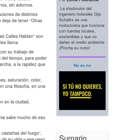
anos, sin adornos.
La slootmotor del
ingeniero holandés Gijs
ciones de distintos
Schalkx es una
lo deja de tener “Otras
motocicleta que funciona
con fuentes locales,
as Calles Hablan” son
sostenibles y que no
dañan el medio ambiente
les llama.
¡Pincha su moto!
con su trabajo de
o del tiempo, para poder
archa, a la rapidez que
No es no
es, saturación, color,
n una filosofía, en una
n en la ciudad,
onia sabe mucho de eso
 castañas del fuego”,
Sumario
os de su vida y ese peso