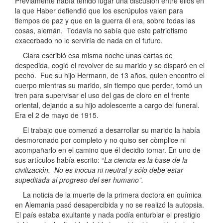
Previamente había tenido lugar una discusión entre ellos en
la que Haber defiendió que los escrúpulos valen para
tiempos de paz y que en la guerra él era, sobre todas las
cosas, alemán. Todavía no sabía que este patriotismo
exacerbado no le serviría de nada en el futuro.
Clara escribió esa misma noche unas cartas de
despedida, cogió el revolver de su marido y se disparó en el
pecho. Fue su hijo Hermann, de 13 años, quien encontro el
cuerpo mientras su marido, sin tiempo que perder, tomó un
tren para supervisar el uso del gas de cloro en el frente
oriental, dejando a su hijo adolescente a cargo del funeral.
Era el 2 de mayo de 1915.
El trabajo que comenzó a desarrollar su marido la había
desmoronado por completo y no quiso ser còmplice ni
acompañarlo en el camino que él decidio tomar. En uno de
sus artículos había escrito: “
La ciencia es la base de la
civilización. No es inocua ni neutral y sólo debe estar
supeditada al progreso del ser humano”.
La noticia de la muerte de la primera doctora en química
en Alemania pasó desapercibida y no se realizó la autopsia.
El país estaba exultante y nada podía enturbiar el prestigio