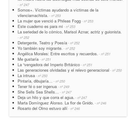
- nº 247
Somos+. Víctimas ayudando a víctimas de la
vilenciamachista.
- nº 253
La mujer que venció a Phileas Fogg
- nº 253
Este cuaderno es para mi
- nº 253
La seriedad de lo cómico, Marisol Aznar, actriz y guionista.
- nº 252
Detergente, Teatro y Poesía
- nº 252
Yo también soy migrante.
- nº 252
Angélica Morales: Entre escritos y recuerdos.
- nº 251
Me gustaría
- nº 251
La “vengadora del Imperio Británico
- nº 251
Las generaciones olvidadas y el relevo generacional
- nº 250
La intrusa
- nº 250
Pintaría, dibujaría…
- nº 250
Tener fé o ser ingenua
- nº 249
She Sells Sea Shells…
- nº 247
Deja un hilo y que corra el agua.
- nº 247
Marta Domínguez Alonso. La flor de Gnido.
- nº 246
Rosario del Olmo estuvo allí
- nº 246