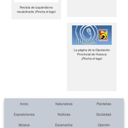
Revista de izquierdismo
recalcitrante ¡Pincha el logo!
La página de la Diputación
Provincial de Huesca
¡Pincha el logo!
Inicio
Naturaleza
Pantallas
Exposiciones
Noticias
Sociedad
Música
Escenarios
Opinión