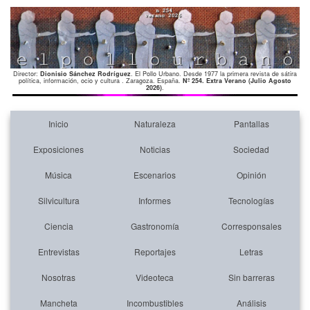
Director:
Dionisio Sánchez Rodríguez
. El Pollo Urbano. Desde 1977 la primera revista de sátira
política, información, ocio y cultura . Zaragoza. España.
Nº 254. Extra Verano (Julio Agosto
2026)
.
Inicio
Naturaleza
Pantallas
Exposiciones
Noticias
Sociedad
Música
Escenarios
Opinión
Silvicultura
Informes
Tecnologías
Ciencia
Gastronomía
Corresponsales
Entrevistas
Reportajes
Letras
Nosotras
Videoteca
Sin barreras
Mancheta
Incombustibles
Análisis