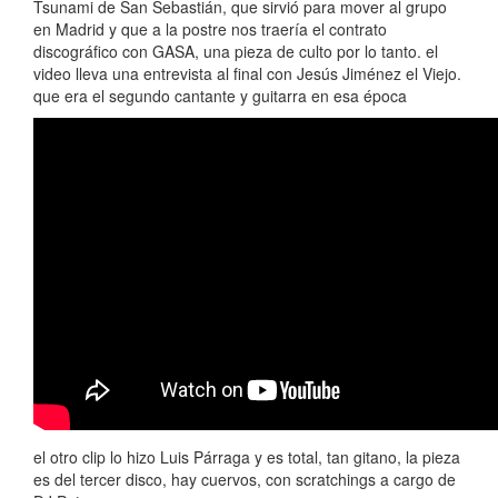
Tsunami de San Sebastián, que sirvió para mover al grupo
en Madrid y que a la postre nos traería el contrato
discográfico con GASA, una pieza de culto por lo tanto. el
video lleva una entrevista al final con Jesús Jiménez el Viejo.
que era el segundo cantante y guitarra en esa época
el otro clip lo hizo Luis Párraga y es total, tan gitano, la pieza
es del tercer disco, hay cuervos, con scratchings a cargo de