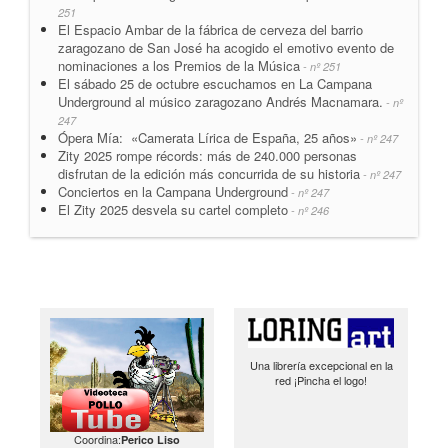
251
El Espacio Ambar de la fábrica de cerveza del barrio
zaragozano de San José ha acogido el emotivo evento de
nominaciones a los Premios de la Música
- nº 251
El sábado 25 de octubre escuchamos en La Campana
Underground al músico zaragozano Andrés Macnamara.
- nº
247
Ópera Mía: «Camerata Lírica de España, 25 años»
- nº 247
Zity 2025 rompe récords: más de 240.000 personas
disfrutan de la edición más concurrida de su historia
- nº 247
Conciertos en la Campana Underground
- nº 247
El Zity 2025 desvela su cartel completo
- nº 246
Una librería excepcional en la
red ¡Pincha el logo!
Coordina:
Perico Liso