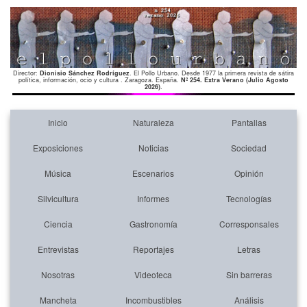
Director:
Dionisio Sánchez Rodríguez
. El Pollo Urbano. Desde 1977 la primera revista de sátira
política, información, ocio y cultura . Zaragoza. España.
Nº 254. Extra Verano (Julio Agosto
2026)
.
Inicio
Naturaleza
Pantallas
Exposiciones
Noticias
Sociedad
Música
Escenarios
Opinión
Silvicultura
Informes
Tecnologías
Ciencia
Gastronomía
Corresponsales
Entrevistas
Reportajes
Letras
Nosotras
Videoteca
Sin barreras
Mancheta
Incombustibles
Análisis