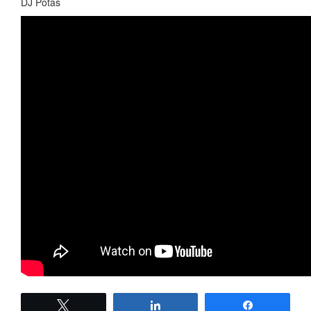
DJ Potas
Twittear
Compartir
Compartir