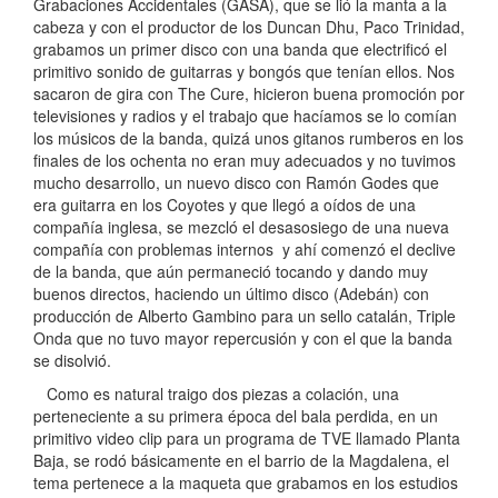
Grabaciones Accidentales (GASA), que se lió la manta a la
cabeza y con el productor de los Duncan Dhu, Paco Trinidad,
grabamos un primer disco con una banda que electrificó el
primitivo sonido de guitarras y bongós que tenían ellos. Nos
sacaron de gira con The Cure, hicieron buena promoción por
televisiones y radios y el trabajo que hacíamos se lo comían
los músicos de la banda, quizá unos gitanos rumberos en los
finales de los ochenta no eran muy adecuados y no tuvimos
mucho desarrollo, un nuevo disco con Ramón Godes que
era guitarra en los Coyotes y que llegó a oídos de una
compañía inglesa, se mezcló el desasosiego de una nueva
compañía con problemas internos y ahí comenzó el declive
de la banda, que aún permaneció tocando y dando muy
buenos directos, haciendo un último disco (Adebán) con
producción de Alberto Gambino para un sello catalán, Triple
Onda que no tuvo mayor repercusión y con el que la banda
se disolvió.
Como es natural traigo dos piezas a colación, una
perteneciente a su primera época del bala perdida, en un
primitivo video clip para un programa de TVE llamado Planta
Baja, se rodó básicamente en el barrio de la Magdalena, el
tema pertenece a la maqueta que grabamos en los estudios