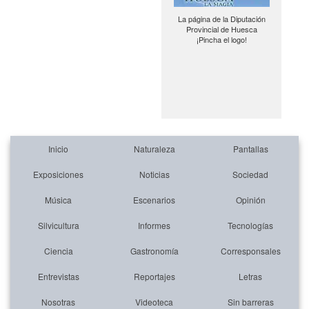
La página de la Diputación
Provincial de Huesca
¡Pincha el logo!
Inicio
Naturaleza
Pantallas
Exposiciones
Noticias
Sociedad
Música
Escenarios
Opinión
Silvicultura
Informes
Tecnologías
Ciencia
Gastronomía
Corresponsales
Entrevistas
Reportajes
Letras
Nosotras
Videoteca
Sin barreras