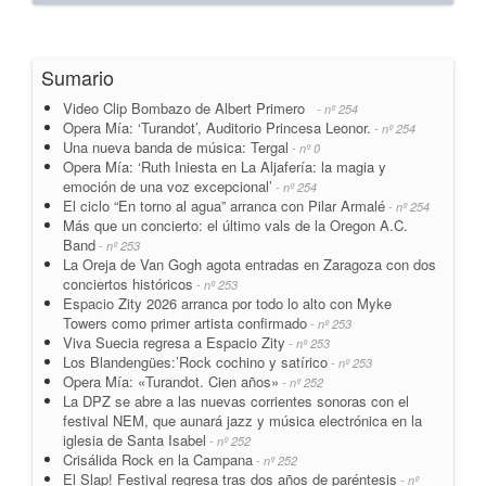
Sumario
Video Clip Bombazo de Albert Primero
- nº 254
Opera Mía: ‘Turandot’, Auditorio Princesa Leonor.
- nº 254
Una nueva banda de música: Tergal
- nº 0
Opera Mía: ‘Ruth Iniesta en La Aljafería: la magia y
emoción de una voz excepcional’
- nº 254
El ciclo “En torno al agua” arranca con Pilar Armalé
- nº 254
Más que un concierto: el último vals de la Oregon A.C.
Band
- nº 253
La Oreja de Van Gogh agota entradas en Zaragoza con dos
conciertos históricos
- nº 253
Espacio Zity 2026 arranca por todo lo alto con Myke
Towers como primer artista confirmado
- nº 253
Viva Suecia regresa a Espacio Zity
- nº 253
Los Blandengües:’Rock cochino y satírico
- nº 253
Opera Mía: «Turandot. Cien años»
- nº 252
La DPZ se abre a las nuevas corrientes sonoras con el
festival NEM, que aunará jazz y música electrónica en la
iglesia de Santa Isabel
- nº 252
Crisálida Rock en la Campana
- nº 252
El Slap! Festival regresa tras dos años de paréntesis
- nº