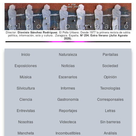
Director:
Dionisio Sánchez Rodríguez
. El Pollo Urbano. Desde 1977 la primera revista de sátira
política, información, ocio y cultura . Zaragoza. España.
Nº 254. Extra Verano (Julio Agosto
2026)
.
Inicio
Naturaleza
Pantallas
Exposiciones
Noticias
Sociedad
Música
Escenarios
Opinión
Silvicultura
Informes
Tecnologías
Ciencia
Gastronomía
Corresponsales
Entrevistas
Reportajes
Letras
Nosotras
Videoteca
Sin barreras
Mancheta
Incombustibles
Análisis