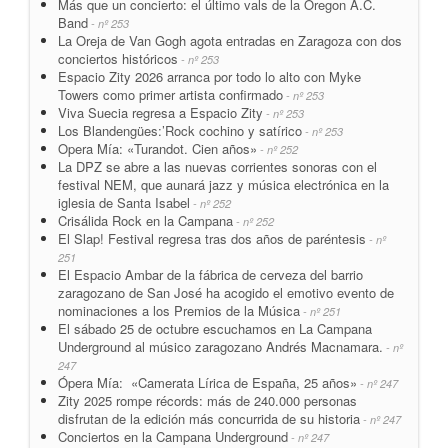
Más que un concierto: el último vals de la Oregon A.C.
Band
- nº 253
La Oreja de Van Gogh agota entradas en Zaragoza con dos
conciertos históricos
- nº 253
Espacio Zity 2026 arranca por todo lo alto con Myke
Towers como primer artista confirmado
- nº 253
Viva Suecia regresa a Espacio Zity
- nº 253
Los Blandengües:’Rock cochino y satírico
- nº 253
Opera Mía: «Turandot. Cien años»
- nº 252
La DPZ se abre a las nuevas corrientes sonoras con el
festival NEM, que aunará jazz y música electrónica en la
iglesia de Santa Isabel
- nº 252
Crisálida Rock en la Campana
- nº 252
El Slap! Festival regresa tras dos años de paréntesis
- nº
251
El Espacio Ambar de la fábrica de cerveza del barrio
zaragozano de San José ha acogido el emotivo evento de
nominaciones a los Premios de la Música
- nº 251
El sábado 25 de octubre escuchamos en La Campana
Underground al músico zaragozano Andrés Macnamara.
- nº
247
Ópera Mía: «Camerata Lírica de España, 25 años»
- nº 247
Zity 2025 rompe récords: más de 240.000 personas
disfrutan de la edición más concurrida de su historia
- nº 247
Conciertos en la Campana Underground
- nº 247