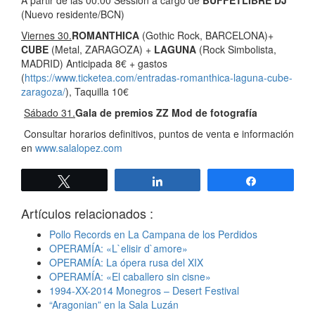
(Nuevo residente/BCN)
Viernes 30.
ROMANTHICA
(Gothic Rock, BARCELONA)+
CUBE
(Metal, ZARAGOZA) +
LAGUNA
(Rock Simbolista,
MADRID) Anticipada 8€ + gastos
(
https://www.ticketea.com/entradas-romanthica-laguna-cube-
zaragoza/
), Taquilla 10€
S
ábado 31.
Gala de premios ZZ Mod de fotograf
ía
Consultar horarios definitivos, puntos de venta e información
en
www.salalopez.com
Twittear
Compartir
Compartir
Artículos relacionados :
Pollo Records en La Campana de los Perdidos
OPERAMÍA: «L`elisir d`amore»
OPERAMÍA: La ópera rusa del XIX
OPERAMÍA: «El caballero sin cisne»
1994-XX-2014 Monegros – Desert Festival
“Aragonian” en la Sala Luzán