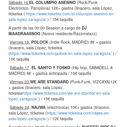
S
ábado 10.
EL COLUMPIO ASESINO
(Rock/Punk
Electrónico, Pamplona) 12€+ gastos (linacero, sala López,
ticketea (
https://www.ticketea.com/el-columpio-asesino-en-
sala-lopez-zaragoza/
) / 15€ taquilla
A partir de las 00:00 Session a cargo de
DJ
MAADRAASSOO
(Nuevo residente/Razzmatazz)
Viernes 16.
POLOCK
(Indie Rock, MADRID) 8€ + gastos
(linacero, sala López, ticketea
(
https://www.ticketea.com/polock-en-sala-lopez-zaragoza/
) /
10€ taquilla
S
á
bado 17
.
EL SANTO Y TOSKO
(Hip hop, SABADELL &
MADRID) 8€ + gastos anticipada / 10€ taquilla
Viernes 23.
WE ARE STANDARD
(Punk-Funk, VIZCAYA)12€
+ gastos (linacero, sala López,
ticketea
https://www.ticketea.com/we-are-standar-en-sala-
lopez-zaragoza/
) / 15€ taquilla
S
ábado 24
.
NAJWA
(electrónica) 10€+ gastos (linacero,
sala López, ticketea (
https://www.ticketea.com/najwa-en-
sala-lopez-zaragoza/
) / 12€ taquilla
A partir de las 00:00 Session a cargo de
BUFFETLIBRE DJ