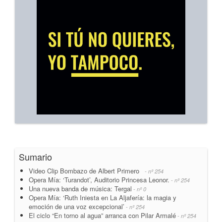
Sumario
Video Clip Bombazo de Albert Primero
- nº 254
Opera Mía: ‘Turandot’, Auditorio Princesa Leonor.
- nº 254
Una nueva banda de música: Tergal
- nº 0
Opera Mía: ‘Ruth Iniesta en La Aljafería: la magia y
emoción de una voz excepcional’
- nº 254
El ciclo “En torno al agua” arranca con Pilar Armalé
- nº 254