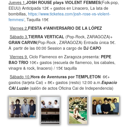
Jueves 1.
JOSH ROUSE plays VIOLENT FEMMES
(Folk-pop,
EEUU) Anticipada 12€ + gastos en Linacero, La lata de
bombillas,
https://www.ticketea.com/josh-rose-vs-violent-
femmes/
, Taquilla 15€
Viernes 2.
FIESTA 4
ºANIVERSARIO DE LA L
ÓPEZ
S
ábado 3.
TIERRA VERTICAL
(Pop-Rock, ZARAGOZA)+
GRAN CARVIN
(Pop-Rock , ZARAGOZA) Entrada única 5€.
A partir de las 00:00 Session a cargo de
DJ CAPO
Viernes 9.
Ciclo Flamenco en Zaragoza presenta:
PEPE
BAO TRIO
10€+ gastos (escuela de flamenco, los cabales,
vinagre & rock, linacero) / 15€ taquilla
S
ábado 10.
Hora de Aventuras por TEMPLETON
6€+
gastos (tarjeta Cai) + 8€+ gastos (resto) 12:00 a.m.
Espacio
CAI Luz
án
(salón de actos Oficina Cai de Independencia)