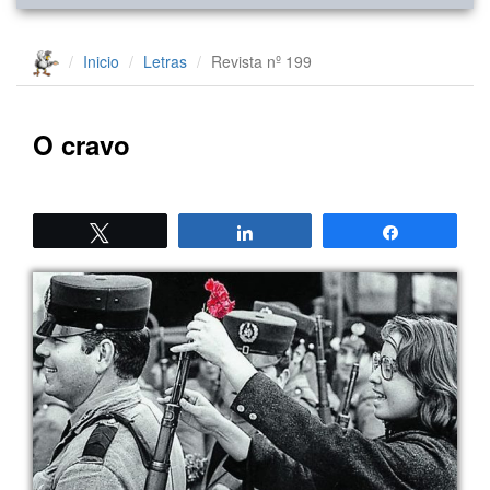
Inicio
Letras
Revista nº 199
O cravo
Twittear
Compartir
Compartir