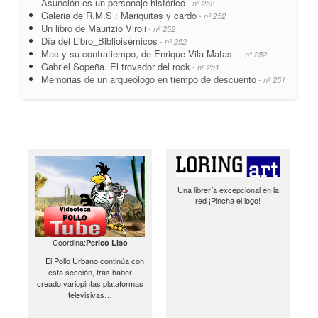
Asunción es un personaje histórico
- nº 252
Galeria de R.M.S : Mariquitas y cardo
- nº 252
Un libro de Maurizio Viroli
- nº 252
Día del Libro_Biblioisémicos
- nº 252
Mac y su contratiempo, de Enrique Vila-Matas
- nº 252
Gabriel Sopeña. El trovador del rock
- nº 251
Memorias de un arqueólogo en tiempo de descuento
- nº 251
Una librería excepcional en la
red ¡Pincha el logo!
Coordina:
Perico Liso
El Pollo Urbano continúa con
esta sección, tras haber
creado variopintas plataformas
televisivas…