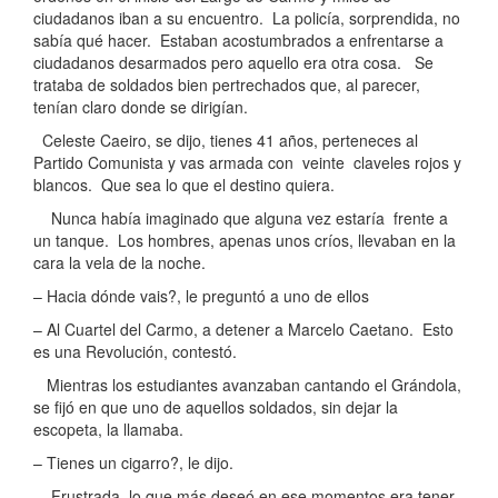
ciudadanos iban a su encuentro. La policía, sorprendida, no
sabía qué hacer. Estaban acostumbrados a enfrentarse a
ciudadanos desarmados pero aquello era otra cosa. Se
trataba de soldados bien pertrechados que, al parecer,
tenían claro donde se dirigían.
Celeste Caeiro, se dijo, tienes 41 años, perteneces al
Partido Comunista y vas armada con veinte claveles rojos y
blancos. Que sea lo que el destino quiera.
Nunca había imaginado que alguna vez estaría frente a
un tanque. Los hombres, apenas unos críos, llevaban en la
cara la vela de la noche.
– Hacia dónde vais?, le preguntó a uno de ellos
– Al Cuartel del Carmo, a detener a Marcelo Caetano. Esto
es una Revolución, contestó.
Mientras los estudiantes avanzaban cantando el Grándola,
se fijó en que uno de aquellos soldados, sin dejar la
escopeta, la llamaba.
– Tienes un cigarro?, le dijo.
Frustrada, lo que más deseó en ese momentos era tener