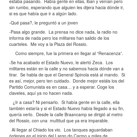
estaba pasando. Había gente en ellas, iban y venían pero
sin rumbo, esperando que alguien les dijera hacia dónde ir,
si es que había que ir a algún lado.
-Qué pasa?, le preguntó a un joven
-Pasa algo grande. La prensa no dice nada, la radio no
informa de nada pero los militares han salido de los
cuarteles. Me voy a la Plaza del Rossio.
Como siempre, fue la primera en llegar al “Renacenza”.
-Se ha acabado el Estado Nuevo, le alertó Zeca. Los
militares están en la calle y no sabemos hacia dónde van a
tirar. Se habla de que el General Spinola está al mando. Si
es así, mejor, pero ten cuidado. Donde mejor estáis los del
Partido Comunista es en casa… y a esperar. Coge los
claveles, aquí ya no hacen nada.
¿Ir a casa? Ni pensarlo. Si había gente en la calle, ella
también estaría y si el Estado Nuevo había llegado a su fin,
quería verlo. Desde la calle Braancamp se dirigió al metro
del Rossio, con una multitud que ya era imparable.
Al llegar al Chiado los vio. Los tanques aguardaban
órdenes en el inicio del Largo do Carmo y miles de