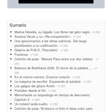
Sumario
Marina Heredia, su legado: Los libros del gato negro
- nº 254
Susana Vacas y su «Re-composición»
- nº 254
Una aproximación a las letras satíricas. Del tango
prostibulario a su codificación
- nº 254
Galería de R.M.S.:’Pescatero’
- nº 254
Fosfenos
- nº 253
Colchón de púas: ‘Manuel Paso entre sus dos nieblas’
- nº
253
Balance de Barbitania 2026. El fervor de la palabra….
- nº
253
En el mismo camino: Enorme corazón
- nº 253
La máquina de escribir: Esperando al autobús
- nº 253
Los galgos del gitano Antón
- nº 253
Postales desde el filo
- nº 252
Memoriasde un arqueólogo en tiempo de descuento:
Capítulo 3
- nº 252
Un imbécil anda suelto
- nº 252
Colchón de púas: Ni blanco ni tinto ni tiene color, pero