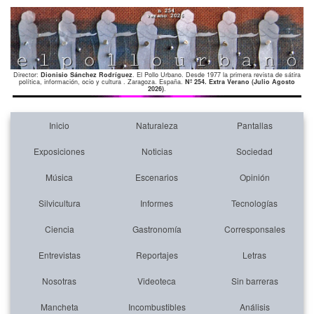
Director:
Dionisio Sánchez Rodríguez
. El Pollo Urbano. Desde 1977 la primera revista de sátira
política, información, ocio y cultura . Zaragoza. España.
Nº 254. Extra Verano (Julio Agosto
2026)
.
Inicio
Naturaleza
Pantallas
Exposiciones
Noticias
Sociedad
Música
Escenarios
Opinión
Silvicultura
Informes
Tecnologías
Ciencia
Gastronomía
Corresponsales
Entrevistas
Reportajes
Letras
Nosotras
Videoteca
Sin barreras
Mancheta
Incombustibles
Análisis