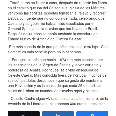
Tardó horas en llegar a casa, después de repartir las flores
en el camino que iba del Chiado a la Iglesia de los Mártires,
ver como las floristas lisboetas tomaban el relevo y recorrer
Lisboa con gente que no conocía de nada, celebrando que
Caetano y su gobierno habían sido escoltados por el
General Spínola hacia el avión que los llevaba a Brasil.
Después de 41 años se había acabado la dictadura del
Estado Nuevo de Antonio de Oliveira Salazar.
-Era más sencillo de lo que pensábamos, le dijo su hija. Casi
siempre es más sencillo pero no lo sabemos.
Portugal, el país que hasta 1.974 era más conocido por
las apariciones de la Virgen de Fátima y la voz cortante y
poderosa de Amalia Rodrigues, se olvidó enseguida de
Celeste Caeiro. Más conocida fuera de Portugal, muchos de
sus compatriotas desconocen que su gesto dio nombre a
una Revolución y es la causa de que cada 25 de abril las
calles de Lisboa se inunden de claveles rojos y blancos.
Celeste Caeiro sigue viviendo en su casa de siempre, en la
Avenida de la Liberdade, con apenas 400 euros mensuales.
Twittear
Compartir
Compartir