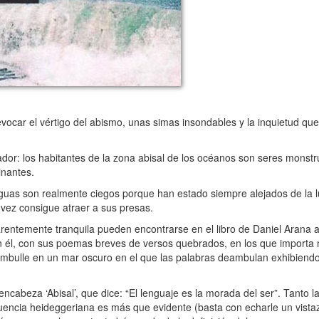
 evocar el vértigo del abismo, unas simas insondables y la inquietud qu
: los habitantes de la zona abisal de los océanos son seres monstru
inantes.
uas son realmente ciegos porque han estado siempre alejados de la l
 vez consigue atraer a sus presas.
rentemente tranquila pueden encontrarse en el libro de Daniel Arana as
n él, con sus poemas breves de versos quebrados, en los que importa 
e zambulle en un mar oscuro en el que las palabras deambulan exhibiend
ncabeza ‘Abisal’, que dice: “El lenguaje es la morada del ser”. Tanto l
nfluencia heideggeriana es más que evidente (basta con echarle un vistaz