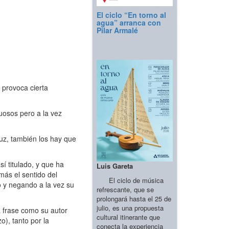
El ciclo “En torno al
agua” arranca con
Pilar Armalé
e provoca cierta
osos pero a la vez
uz, también los hay que
í titulado, y que ha
Luis Gareta
más el sentido del
El ciclo de música
o y negando a la vez su
refrescante, que se
prolongará hasta el 25 de
julio, es una propuesta
a frase como su autor
cultural itinerante que
o), tanto por la
conecta la experiencia