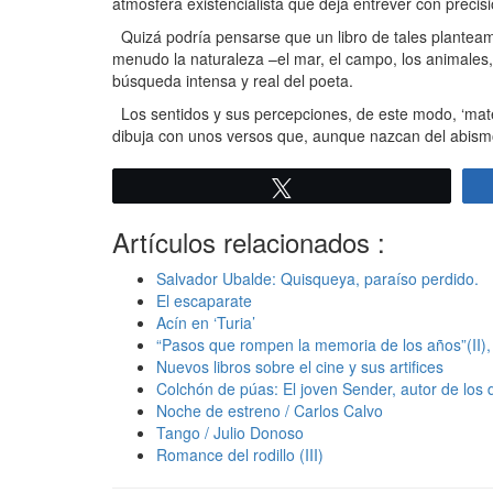
atmósfera existencialista que deja entrever con precis
Quizá podría pensarse que un libro de tales planteam
menudo la naturaleza –el mar, el campo, los animales,
búsqueda intensa y real del poeta.
Los sentidos y sus percepciones, de este modo, ‘mater
dibuja con unos versos que, aunque nazcan del abismo,
Twittear
Artículos relacionados :
Salvador Ubalde: Quisqueya, paraíso perdido.
El escaparate
Acín en ‘Turia’
“Pasos que rompen la memoria de los años”(II)
Nuevos libros sobre el cine y sus artifices
Colchón de púas: El joven Sender, autor de los
Noche de estreno / Carlos Calvo
Tango / Julio Donoso
Romance del rodillo (III)