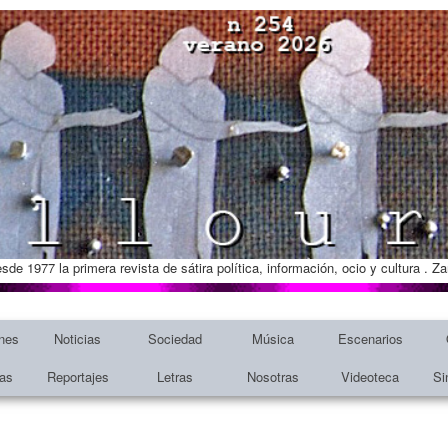
esde 1977 la primera revista de sátira política, información, ocio y cultura . 
nes
Noticias
Sociedad
Música
Escenarios
tas
Reportajes
Letras
Nosotras
Videoteca
Si