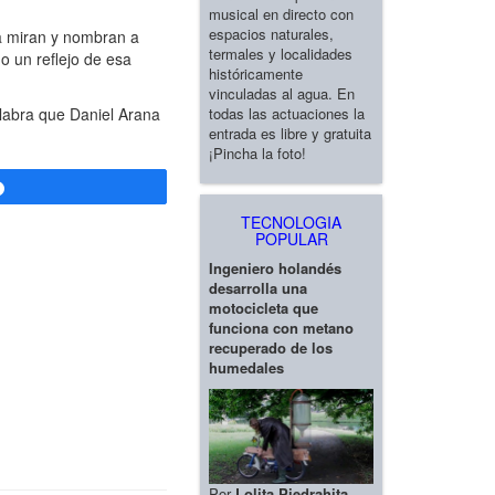
musical en directo con
espacios naturales,
na miran y nombran a
termales y localidades
o un reflejo de esa
históricamente
vinculadas al agua. En
todas las actuaciones la
alabra que Daniel Arana
entrada es libre y gratuita
¡Pincha la foto!
Compartir
TECNOLOGIA
POPULAR
Ingeniero holandés
desarrolla una
motocicleta que
funciona con metano
recuperado de los
humedales
Por
Lolita Piedrahita