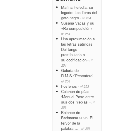
Marina Heredia, su
legado: Los libros del
gato negro
- nº 254
Susana Vacas y su
«Re-composición»
-
nº 254
Una aproximación a
las letras satíricas.
Del tango
prostibulario a
su codificación
- nº
254
Galería de
R.M.S.:’Pescatero’
-
nº 254
Fosfenos
- nº 253
Colchón de púas:
‘Manuel Paso entre
sus dos nieblas’
- nº
253
Balance de
Barbitania 2026. El
fervor de la
palabra….
- nº 253