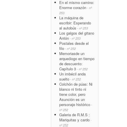
En el mismo camino:
Enorme corazón
- nº
253
La máquina de
escribir: Esperando
al autobús
- nº 253
Los galgos del gitano
Antón
- nº 253
Postales desde el
filo
- nº 252
Memoriasde un
arqueólogo en tiempo
de descuento:
Capítulo 3
- nº 252
Un imbécil anda
suelto
- nº 252
Colchón de púas: Ni
blanco ni tinto ni
tiene color, pero
Asunción es un
personaje histórico
-
nº 252
Galeria de R.M.S :
Mariquitas y cardo
-
nº 252