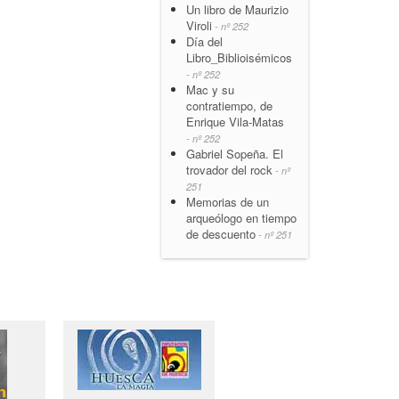
Un libro de Maurizio
Viroli
- nº 252
Día del
Libro_Biblioisémicos
- nº 252
Mac y su
contratiempo, de
Enrique Vila-Matas
- nº 252
Gabriel Sopeña. El
trovador del rock
- nº
251
Memorias de un
arqueólogo en tiempo
de descuento
- nº 251