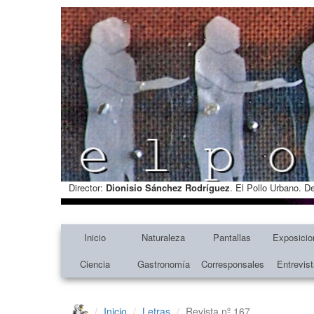
Director:
Dionisio Sánchez Rodríguez
. El Pollo Urbano. D
Inicio
Naturaleza
Pantallas
Exposicio
Ciencia
Gastronomía
Corresponsales
Entrevis
Inicio
Letras
Revista nº 167