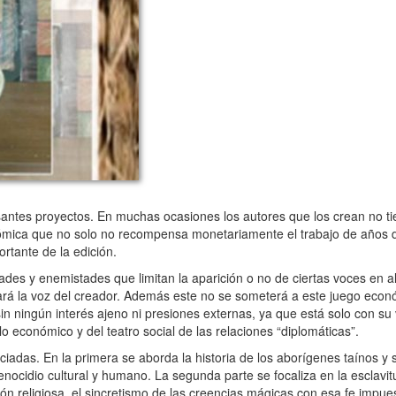
santes proyectos. En muchas ocasiones los autores que los crean no t
onómica que no solo no recompensa monetariamente el trabajo de años de
rtante de la edición.
es y enemistades que limitan la aparición o no de ciertas voces en al
itará la voz del creador. Además este no se someterá a este juego econ
in ningún interés ajeno ni presiones externas, ya que está solo con su 
lo económico y del teatro social de las relaciones “diplomáticas”.
adas. En la primera se aborda la historia de los aborígenes taínos y s
enocidio cultural y humano. La segunda parte se focaliza en la esclavi
n religiosa, el sincretismo de las creencias mágicas con esa fe impues