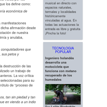
musical en directo con
que los define como:
espacios naturales,
eoría económica de
termales y localidades
históricamente
vinculadas al agua. En
za manifestaciones
todas las actuaciones la
o dicha afirmación desde
entrada es libre y gratuita
plotación de nuestra
¡Pincha la foto!
rimía y anulaba,
TECNOLOGIA
os conquistadores que
POPULAR
, sus petos y
Ingeniero holandés
desarrolla una
la destrucción de las
motocicleta que
alizado un trabajo de
funciona con metano
recuperado de los
nteros. La voz crítica
humedales
o seleccionadas para su
 rótulo de “proceso de
s, tan sin piedad y tan
que en viendo a un indio
Por
Lolita Piedrahita