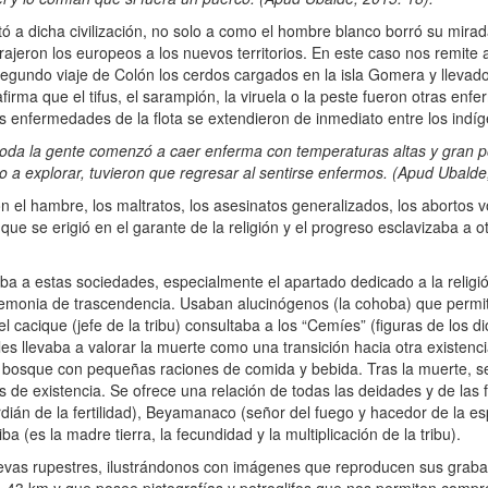
tó a dicha civilización, no solo a como el hombre blanco borró su mira
ajeron los europeos a los nuevos territorios. En este caso nos remite 
egundo viaje de Colón los cerdos cargados en la isla Gomera y llevad
afirma que el tifus, el sarampión, la viruela o la peste fueron otras en
s enfermedades de la flota se extendieron de inmediato entre los indí
toda la gente comenzó a caer enferma con temperaturas altas y gran 
a explorar, tuvieron que regresar al sentirse enfermos. (Apud Ubalde
el hambre, los maltratos, los asesinatos generalizados, los abortos vo
e se erigió en el garante de la religión y el progreso esclavizaba a o
ba a estas sociedades, especialmente el apartado dedicado a la religió
eremonia de trascendencia. Usaban alucinógenos (la cohoba) que permi
 cacique (jefe de la tribu) consultaba a los “Cemíes” (figuras de los di
es llevaba a valorar la muerte como una transición hacia otra existenci
n el bosque con pequeñas raciones de comida y bebida. Tras la muerte, 
es de existencia. Se ofrece una relación de todas las deidades y de las 
rdián de la fertilidad), Beyamanaco (señor del fuego y hacedor de la 
ba (es la madre tierra, la fecundidad y la multiplicación de la tribu).
vas rupestres, ilustrándonos con imágenes que reproducen sus grabad