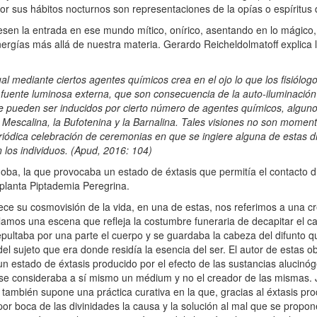
or sus hábitos nocturnos son representaciones de la opías o espíritus 
sen la entrada en ese mundo mítico, onírico, asentando en lo mágico, 
ergías más allá de nuestra materia. Gerardo Reicheldolmatoff explica
cual mediante ciertos agentes químicos crea en el ojo lo que los fisió
fuente luminosa externa, que son consecuencia de la auto-iluminación d
ue pueden ser inducidos por cierto número de agentes químicos, algun
la Mescalina, la Bufotenina y la Barnalina. Tales visiones no son momen
riódica celebración de ceremonias en que se ingiere alguna de estas d
os individuos. (Apud, 2016: 104)
ba, la que provocaba un estado de éxtasis que permitía el contacto di
 planta Piptademia Peregrina.
 su cosmovisión de la vida, en una de estas, nos referimos a una cre
amos una escena que refleja la costumbre funeraria de decapitar el ca
pultaba por una parte el cuerpo y se guardaba la cabeza del difunto q
 del sujeto que era donde residía la esencia del ser. El autor de estas 
o un estado de éxtasis producido por el efecto de las sustancias alucin
ue se consideraba a sí mismo un médium y no el creador de las mismas
ambién supone una práctica curativa en la que, gracias al éxtasis produ
r boca de las divinidades la causa y la solución al mal que se propone