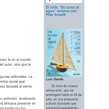
El ciclo “En torno al
agua” arranca con
Pilar Armalé
ienen fe en el mundo
l autor, sino que le
gunas editoriales. La
Luis Gareta
ómico-social que
El ciclo de música
voz lanzada al viento
refrescante, que se
prolongará hasta el 25 de
u extinción, analizando
julio, es una propuesta
tud africana presente en
cultural itinerante que
conecta la experiencia
ta traída por los