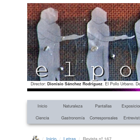
Director:
Dionisio Sánchez Rodríguez
. El Pollo Urbano. D
Inicio
Naturaleza
Pantallas
Exposicio
Ciencia
Gastronomía
Corresponsales
Entrevis
Inicio
Letras
Revista nº 167