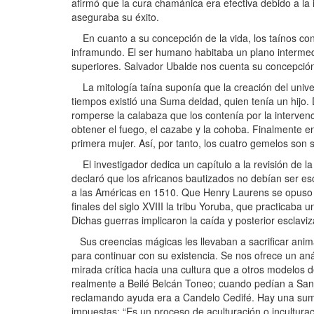
afirmó que la cura chamánica era efectiva debido a la i
aseguraba su éxito.
En cuanto a su concepción de la vida, los taínos consid
inframundo. El ser humano habitaba un plano intermedi
superiores. Salvador Ubalde nos cuenta su concepción 
La mitología taína suponía que la creación del univers
tiempos existió una Suma deidad, quien tenía un hijo. 
romperse la calabaza que los contenía por la interven
obtener el fuego, el cazabe y la cohoba. Finalmente e
primera mujer. Así, por tanto, los cuatro gemelos son 
El investigador dedica un capítulo a la revisión de la
declaró que los africanos bautizados no debían ser es
a las Américas en 1510. Que Henry Laurens se opuso a
finales del siglo XVIII la tribu Yoruba, que practicaba
Dichas guerras implicaron la caída y posterior esclaviz
Sus creencias mágicas les llevaban a sacrificar anim
para continuar con su existencia. Se nos ofrece un anál
mirada crítica hacia una cultura que a otros modelos
realmente a Beilé Belcán Toneo; cuando pedían a San 
reclamando ayuda era a Candelo Cedifé. Hay una sumis
impuestas: “Es un proceso de aculturación o incultura