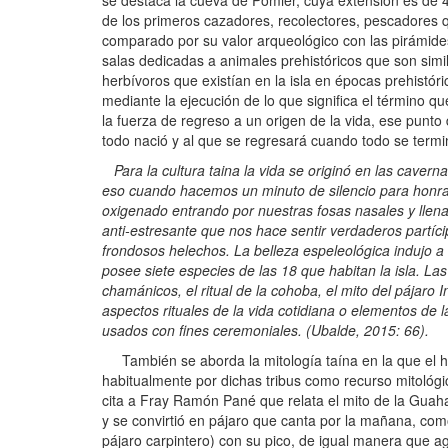
se destaca la cueva de Pomier, cuya extensión es de 4
de los primeros cazadores, recolectores, pescadores 
comparado por su valor arqueológico con las pirámid
salas dedicadas a animales prehistóricos que son simi
herbívoros que existían en la isla en épocas prehistóri
mediante la ejecución de lo que significa el término que
la fuerza de regreso a un origen de la vida, ese punto de
todo nació y al que se regresará cuando todo se termi
Para la cultura taina la vida se originó en las cavern
eso cuando hacemos un minuto de silencio para honrar 
oxigenado entrando por nuestras fosas nasales y llena
anti-estresante que nos hace sentir verdaderos partíci
frondosos helechos. La belleza espeleológica indujo a
posee siete especies de las 18 que habitan la isla. Las
chamánicos, el ritual de la cohoba, el mito del pájaro 
aspectos rituales de la vida cotidiana o elementos de
usados con fines ceremoniales. (Ubalde, 2015: 66).
También se aborda la mitología taína en la que el hom
habitualmente por dichas tribus como recurso mitológic
cita a Fray Ramón Pané que relata el mito de la Guaha
y se convirtió en pájaro que canta por la mañana, como 
pájaro carpintero) con su pico, de igual manera que 