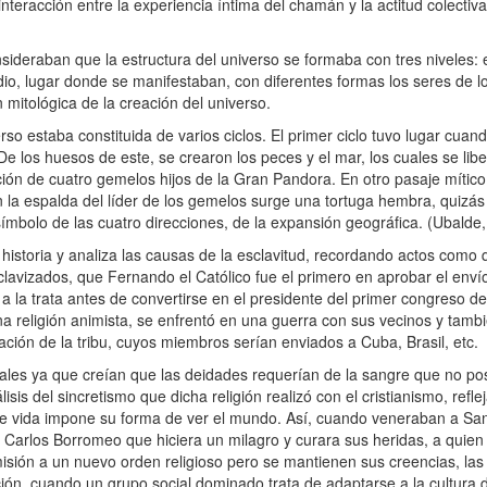
nteracción entre la experiencia íntima del chamán y la actitud colectiv
eraban que la estructura del universo se formaba con tres niveles: el c
o, lugar donde se manifestaban, con diferentes formas los seres de lo
mitológica de la creación del universo.
o estaba constituida de varios ciclos. El primer ciclo tuvo lugar cuand
De los huesos de este, se crearon los peces y el mar, los cuales se lib
ción de cuatro gemelos hijos de la Gran Pandora. En otro pasaje mítico
n la espalda del líder de los gemelos surge una tortuga hembra, quizás
símbolo de las cuatro direcciones, de la expansión geográfica. (Ubalde,
 historia y analiza las causas de la esclavitud, recordando actos como 
clavizados, que Fernando el Católico fue el primero en aprobar el enví
 la trata antes de convertirse en el presidente del primer congreso d
 una religión animista, se enfrentó en una guerra con sus vecinos y tamb
ación de la tribu, cuyos miembros serían enviados a Cuba, Brasil, etc.
ales ya que creían que las deidades requerían de la sangre que no po
isis del sincretismo que dicha religión realizó con el cristianismo, re
 de vida impone su forma de ver el mundo. Así, cuando veneraban a Sa
Carlos Borromeo que hiciera un milagro y curara sus heridas, a quie
ión a un nuevo orden religioso pero se mantienen sus creencias, las 
ción, cuando un grupo social dominado trata de adaptarse a la cultura 