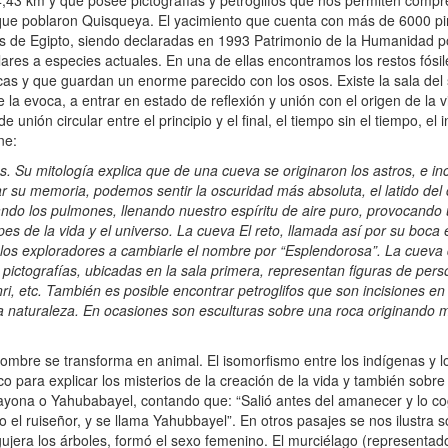
,43 km y que posee pictografías y petroglifos que nos permiten compre
que poblaron Quisqueya. El yacimiento que cuenta con más de 6000 pi
es de Egipto, siendo declaradas en 1993 Patrimonio de la Humanidad
lares a especies actuales. En una de ellas encontramos los restos fós
cas y que guardan un enorme parecido con los osos. Existe la sala del s
 la evoca, a entrar en estado de reflexión y unión con el origen de la v
 unión circular entre el principio y el final, el tiempo sin el tiempo, el
ne:
as. Su mitología explica que de una cueva se originaron los astros, e i
su memoria, podemos sentir la oscuridad más absoluta, el latido del c
ndo los pulmones, llenando nuestro espíritu de aire puro, provocando 
pes de la vida y el universo. La cueva El reto, llamada así por su boca
 los exploradores a cambiarle el nombre por “Esplendorosa”. La cueva
 pictografías, ubicadas en la sala primera, representan figuras de pers
Inri, etc. También es posible encontrar petroglifos que son incisiones e
 la naturaleza. En ocasiones son esculturas sobre una roca originando 
bre se transforma en animal. El isomorfismo entre los indígenas y lo
o para explicar los misterios de la creación de la vida y también sobre 
yona o Yahubabayel, contando que: “Salió antes del amanecer y lo cog
el ruiseñor, y se llama Yahubbayel”. En otros pasajes se nos ilustra so
agujera los árboles, formó el sexo femenino. El murciélago (represent