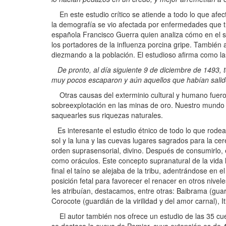
En este estudio crítico se atiende a todo lo que afec
la demografía se vio afectada por enfermedades que tr
española Francisco Guerra quien analiza cómo en el s
los portadores de la influenza porcina gripe. También 
diezmando a la población. El estudioso afirma como la
De pronto, al día siguiente 9 de diciembre de 1493, 
muy pocos escaparon y aún aquellos que habían salido 
Otras causas del exterminio cultural y humano fueron 
sobreexplotación en las minas de oro. Nuestro mundo qu
saquearles sus riquezas naturales.
Es interesante el estudio étnico de todo lo que rodea
sol y la luna y las cuevas lugares sagrados para la c
orden suprasensorial, divino. Después de consumirlo, el
como oráculos. Este concepto supranatural de la vida l
final el taíno se alejaba de la tribu, adentrándose e
posición fetal para favorecer el renacer en otros nivel
les atribuían, destacamos, entre otras: Baibrama (gua
Corocote (guardián de la virilidad y del amor carnal), Iti
El autor también nos ofrece un estudio de las 35 cue