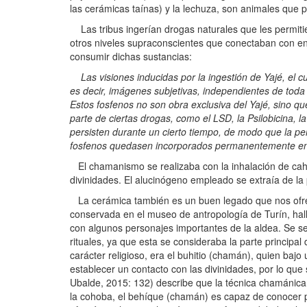
las cerámicas taínas) y la lechuza, son animales que p
Las tribus ingerían drogas naturales que les permitie
otros niveles supraconscientes que conectaban con en
consumir dichas sustancias:
Las visiones inducidas por la ingestión de Yajé, el 
es decir, imágenes subjetivas, independientes de toda 
Estos fosfenos no son obra exclusiva del Yajé, sino q
parte de ciertas drogas, como el LSD, la Psilobicina, 
persisten durante un cierto tiempo, de modo que la pe
fosfenos quedasen incorporados permanentemente en l
El chamanismo se realizaba con la inhalación de caho
divinidades. El alucinógeno empleado se extraía de la
La cerámica también es un buen legado que nos ofrece
conservada en el museo de antropología de Turín, hall
con algunos personajes importantes de la aldea. Se se
rituales, ya que esta se consideraba la parte principal
carácter religioso, era el buhitio (chamán), quien baj
establecer un contacto con las divinidades, por lo q
Ubalde, 2015: 132) describe que la técnica chamánica t
la cohoba, el behíque (chamán) es capaz de conocer po