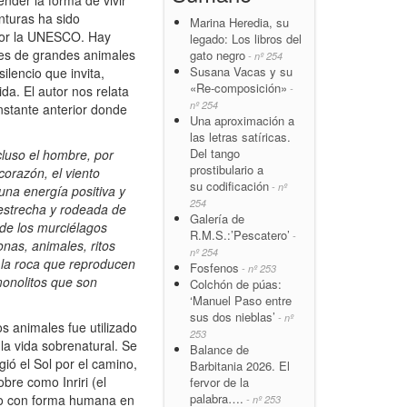
nder la forma de vivir
nturas ha sido
Marina Heredia, su
 por la UNESCO. Hay
legado: Los libros del
iles de grandes animales
gato negro
- nº 254
Susana Vacas y su
ilencio que invita,
«Re-composición»
-
ida. El autor nos relata
nº 254
 instante anterior donde
Una aproximación a
las letras satíricas.
Del tango
ncluso el hombre, por
prostibulario a
orazón, el viento
su codificación
- nº
una energía positiva y
254
 estrecha y rodeada de
Galería de
 de los murciélagos
R.M.S.:’Pescatero’
-
onas, animales, ritos
nº 254
n la roca que reproducen
Fosfenos
- nº 253
monolitos que son
Colchón de púas:
‘Manuel Paso entre
sus dos nieblas’
- nº
s animales fue utilizado
253
la vida sobrenatural. Se
Balance de
ió el Sol por el camino,
Barbitania 2026. El
bre como Inriri (el
fervor de la
palabra….
ado con forma humana en
- nº 253