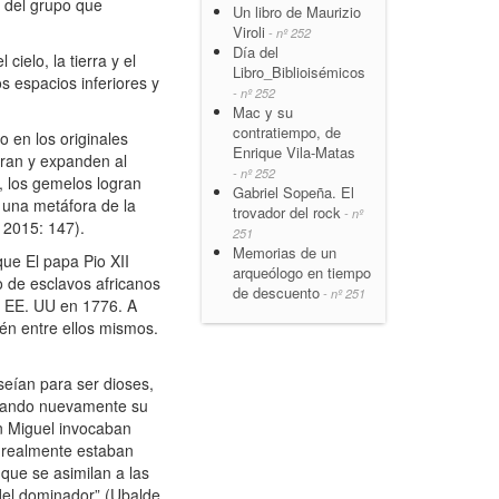
a del grupo que
Un libro de Maurizio
Viroli
- nº 252
Día del
ielo, la tierra y el
Libro_Biblioisémicos
s espacios inferiores y
- nº 252
Mac y su
contratiempo, de
o en los originales
Enrique Vila-Matas
eran y expanden al
- nº 252
, los gemelos logran
Gabriel Sopeña. El
 una metáfora de la
trovador del rock
- nº
 2015: 147).
251
Memorias de un
que El papa Pio XII
arqueólogo en tiempo
o de esclavos africanos
de descuento
- nº 251
e EE. UU en 1776. A
ién entre ellos mismos.
seían para ser dioses,
flejando nuevamente su
n Miguel invocaban
n realmente estaban
que se asimilan a las
del dominador” (Ubalde,