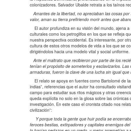
colonizadores. Salvador Ubalde retrata a los taínos r
Amantes de la libertad, no apreciaban las cosas por 
valor, aman su tierra prefiriendo morir antes que aba
El autor profundiza en su visión del mundo, ajena a lo
culturales como los petroglifos en los que se refleja
nuestra perspectiva occidental. Es interesante, por otra 
cultura de estos otros modelos de vida a los que se con
dirigiéndolos hacia una modelo vital y social uniforme
Ante el maltrato que recibieron por parte de los reci
tenían el propósito de someterlos y esclavizarlos. La
armaduras, fueron la clave de una lucha sin igual que l
El relato se apoya en fuentes como Bartolomé de las c
indias”, referencias que el autor ha consultado visitan
campo para estudiar sus ritos mágicos y otras creenci
queda explícita no solo en la glosa sobre las crónica
investigación. En este caso el cronista citado nos rela
civilización”:
Y porque toda la gente que huir podía se encerraba
feroces bestias, extirpadores y capitales enemigos de
lo hacían pedazos en un credo, y mejor arremetían a é