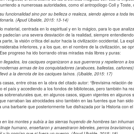
ecurriendo a numerosas autoridades, como el antropólogo Coll y Toste, 
su funcionalidad sino por su belleza o realeza, siendo ajenos a toda t
ndonarla. (Apud Ubalde, 2015: 13-14)
 material, centrada en lo espiritual y en lo mágico, para lo que anali
 que padecían una severa desviación de la realidad, siempre entendiend
parte, la visión crítica del autor hacia la civilización occidental. La ex
sideraba inferiores, y a los que, en el nombre de la civilización, se op
. Ese progreso ha ido borrando otras miradas más libres y puras:
én llegados, los caciques organizaron a sus guerreros y repelieron a l
s modernas armas de los conquistadores (arabuces, ballestas, cañones)
levó a la derrota de los caciques taínos. (Ubalde, 2015: 17)
asas, entre otras en la obra del citado autor: “Brevísima relación de 
do el país y accediendo a los fondos de bibliotecas, pero también ha re
as sobrenaturales que, en algunos casos, siguen vigentes en algunos sa
s que narraban las atrocidades sino también en las fuentes que han sid
ta una barbarie que posteriormente fue disfrazada por la Historia con el
 en los montes y subía a las sierras huyendo de hombres tan inhumano
l linaje humano, enseñaron y amaestraron lebreles, perros bravísimos 
l y lo comían que si fuera un puerco. (Apud Ubalde, 2015: 18).