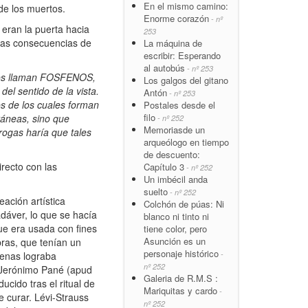
En el mismo camino:
de los muertos.
Enorme corazón
- nº
eran la puerta hacia
253
 las consecuencias de
La máquina de
escribir: Esperando
al autobús
- nº 253
logos llaman FOSFENOS,
Los galgos del gitano
el sentido de la vista.
Antón
- nº 253
os de los cuales forman
Postales desde el
filo
táneas, sino que
- nº 252
Memoriasde un
rogas haría que tales
arqueólogo en tiempo
de descuento:
recto con las
Capítulo 3
- nº 252
Un imbécil anda
suelto
- nº 252
ación artística
Colchón de púas: Ni
dáver, lo que se hacía
blanco ni tinto ni
ue era usada con fines
tiene color, pero
Asunción es un
obras, que tenían un
personaje histórico
-
ógenas lograba
nº 252
. Jerónimo Pané (apud
Galeria de R.M.S :
cido tras el ritual de
Mariquitas y cardo
-
 curar. Lévi-Strauss
nº 252