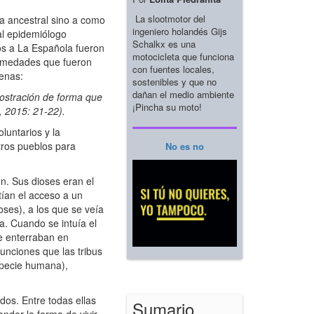
La slootmotor del
da ancestral sino a como
ingeniero holandés Gijs
al epidemiólogo
Schalkx es una
os a La Española fueron
motocicleta que funciona
fermedades que fueron
con fuentes locales,
genas:
sostenibles y que no
dañan el medio ambiente
postración de forma que
¡Pincha su moto!
, 2015: 21-22).
luntarios y la
tros pueblos para
No es no
n. Sus dioses eran el
tían el acceso a un
oses), a los que se veía
a. Cuando se intuía el
se enterraban en
funciones que las tribus
especie humana),
os. Entre todas ellas
Sumario