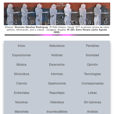
Director:
Dionisio Sánchez Rodríguez
. El Pollo Urbano. Desde 1977 la primera revista de sátira
política, información, ocio y cultura . Zaragoza. España.
Nº 254. Extra Verano (Julio Agosto
2026)
.
Inicio
Naturaleza
Pantallas
Exposiciones
Noticias
Sociedad
Música
Escenarios
Opinión
Silvicultura
Informes
Tecnologías
Ciencia
Gastronomía
Corresponsales
Entrevistas
Reportajes
Letras
Nosotras
Videoteca
Sin barreras
Mancheta
Incombustibles
Análisis