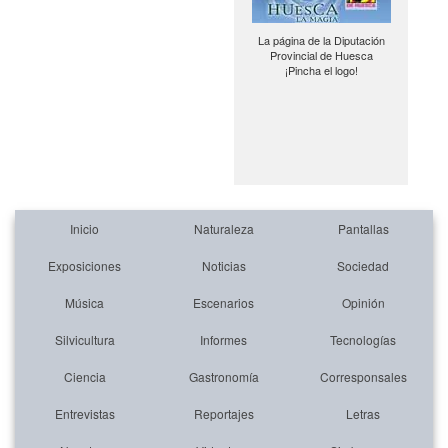
La página de la Diputación
Provincial de Huesca
¡Pincha el logo!
Inicio
Naturaleza
Pantallas
Exposiciones
Noticias
Sociedad
Música
Escenarios
Opinión
Silvicultura
Informes
Tecnologías
Ciencia
Gastronomía
Corresponsales
Entrevistas
Reportajes
Letras