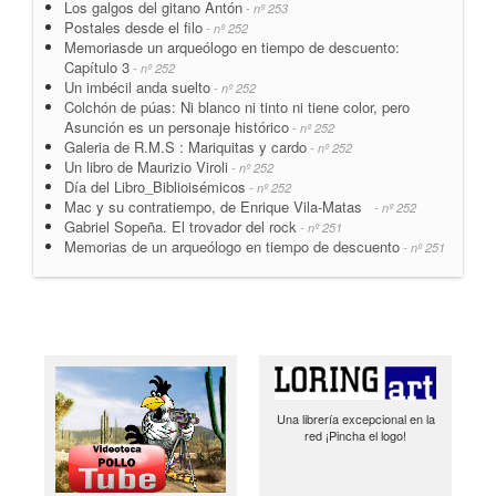
Los galgos del gitano Antón
- nº 253
Postales desde el filo
- nº 252
Memoriasde un arqueólogo en tiempo de descuento:
Capítulo 3
- nº 252
Un imbécil anda suelto
- nº 252
Colchón de púas: Ni blanco ni tinto ni tiene color, pero
Asunción es un personaje histórico
- nº 252
Galeria de R.M.S : Mariquitas y cardo
- nº 252
Un libro de Maurizio Viroli
- nº 252
Día del Libro_Biblioisémicos
- nº 252
Mac y su contratiempo, de Enrique Vila-Matas
- nº 252
Gabriel Sopeña. El trovador del rock
- nº 251
Memorias de un arqueólogo en tiempo de descuento
- nº 251
Una librería excepcional en la
red ¡Pincha el logo!