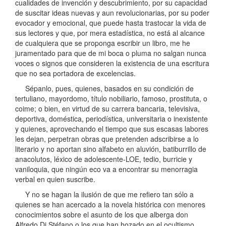
cualidades de invención y descubrimiento, por su capacidad
de suscitar ideas nuevas y aun revolucionarias, por su poder
evocador y emocional, que puede hasta trastocar la vida de
sus lectores y que, por mera estadística, no está al alcance
de cualquiera que se proponga escribir un libro, me he
juramentado para que de mi boca o pluma no salgan nunca
voces o signos que consideren la existencia de una escritura
que no sea portadora de excelencias.
Sépanlo, pues, quienes, basados en su condición de
tertuliano, mayordomo, título nobiliario, famoso, prostituta, o
coime; o bien, en virtud de su carrera bancaria, televisiva,
deportiva, doméstica, periodística, universitaria o inexistente
y quienes, aprovechando el tiempo que sus escasas labores
les dejan, perpetran obras que pretenden adscribirse a lo
literario y no aportan sino alfabeto en aluvión, batiburrillo de
anacolutos, léxico de adolescente-LOE, tedio, burricie y
vaniloquia, que ningún eco va a encontrar su menorragia
verbal en quien suscribe.
Y no se hagan la ilusión de que me refiero tan sólo a
quienes se han acercado a la novela histórica con menores
conocimientos sobre el asunto de los que alberga don
Alfredo Di Stéfano o los que han hozado en el ocultismo