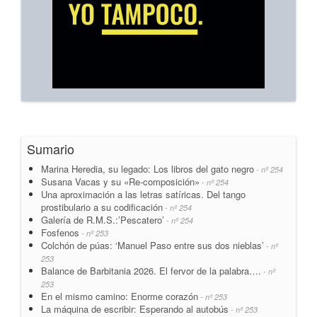
Sumario
Marina Heredia, su legado: Los libros del gato negro
- nº 254
Susana Vacas y su «Re-composición»
- nº 254
Una aproximación a las letras satíricas. Del tango
prostibulario a su codificación
- nº 254
Galería de R.M.S.:’Pescatero’
- nº 254
Fosfenos
- nº 253
Colchón de púas: ‘Manuel Paso entre sus dos nieblas’
- nº
253
Balance de Barbitania 2026. El fervor de la palabra….
- nº
253
En el mismo camino: Enorme corazón
- nº 253
La máquina de escribir: Esperando al autobús
- nº 253