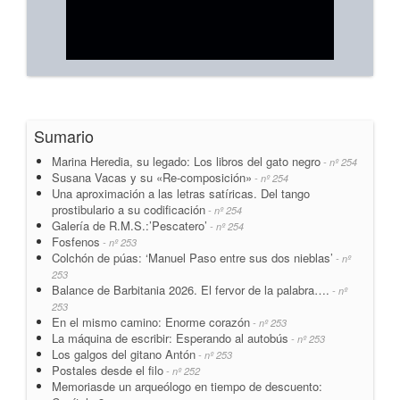
Sumario
Marina Heredia, su legado: Los libros del gato negro
- nº 254
Susana Vacas y su «Re-composición»
- nº 254
Una aproximación a las letras satíricas. Del tango
prostibulario a su codificación
- nº 254
Galería de R.M.S.:’Pescatero’
- nº 254
Fosfenos
- nº 253
Colchón de púas: ‘Manuel Paso entre sus dos nieblas’
- nº
253
Balance de Barbitania 2026. El fervor de la palabra….
- nº
253
En el mismo camino: Enorme corazón
- nº 253
La máquina de escribir: Esperando al autobús
- nº 253
Los galgos del gitano Antón
- nº 253
Postales desde el filo
- nº 252
Memoriasde un arqueólogo en tiempo de descuento: