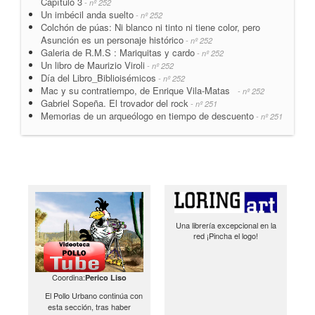
Capítulo 3
- nº 252
Un imbécil anda suelto
- nº 252
Colchón de púas: Ni blanco ni tinto ni tiene color, pero
Asunción es un personaje histórico
- nº 252
Galeria de R.M.S : Mariquitas y cardo
- nº 252
Un libro de Maurizio Viroli
- nº 252
Día del Libro_Biblioisémicos
- nº 252
Mac y su contratiempo, de Enrique Vila-Matas
- nº 252
Gabriel Sopeña. El trovador del rock
- nº 251
Memorias de un arqueólogo en tiempo de descuento
- nº 251
Una librería excepcional en la
red ¡Pincha el logo!
Coordina:
Perico Liso
El Pollo Urbano continúa con
esta sección, tras haber