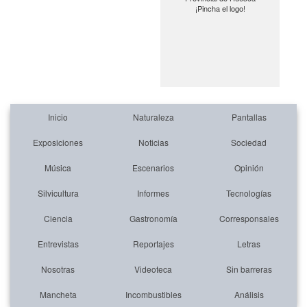
¡Pincha el logo!
Inicio
Naturaleza
Pantallas
Exposiciones
Noticias
Sociedad
Música
Escenarios
Opinión
Silvicultura
Informes
Tecnologías
Ciencia
Gastronomía
Corresponsales
Entrevistas
Reportajes
Letras
Nosotras
Videoteca
Sin barreras
Mancheta
Incombustibles
Análisis