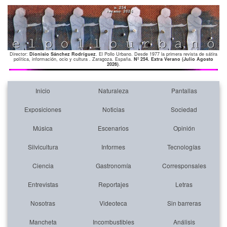
Director:
Dionisio Sánchez Rodríguez
. El Pollo Urbano. Desde 1977 la primera revista de sátira
política, información, ocio y cultura . Zaragoza. España.
Nº 254. Extra Verano (Julio Agosto
2026)
.
Inicio
Naturaleza
Pantallas
Exposiciones
Noticias
Sociedad
Música
Escenarios
Opinión
Silvicultura
Informes
Tecnologías
Ciencia
Gastronomía
Corresponsales
Entrevistas
Reportajes
Letras
Nosotras
Videoteca
Sin barreras
Mancheta
Incombustibles
Análisis