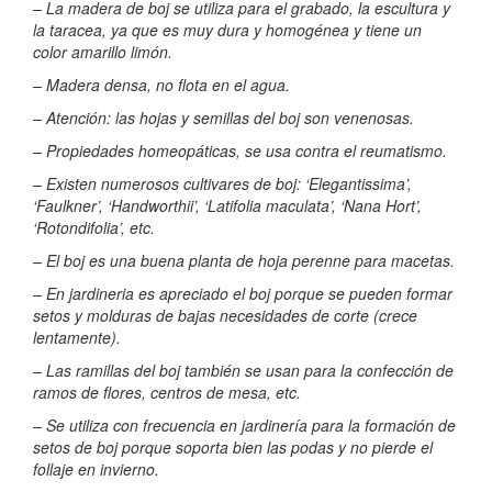
– La madera de boj se utiliza para el grabado, la escultura y
la taracea, ya que es muy dura y homogénea y tiene un
color amarillo limón.
– Madera densa, no flota en el agua.
– Atención: las hojas y semillas del boj son venenosas.
– Propiedades homeopáticas, se usa contra el reumatismo.
– Existen numerosos cultivares de boj: ‘Elegantissima’,
‘Faulkner’, ‘Handworthii’, ‘Latifolia maculata’, ‘Nana Hort’,
‘Rotondifolia’, etc.
– El boj es una buena planta de hoja perenne para macetas.
– En jardineria es apreciado el boj porque se pueden formar
setos y molduras de bajas necesidades de corte (crece
lentamente).
– Las ramillas del boj también se usan para la confección de
ramos de flores, centros de mesa, etc.
– Se utiliza con frecuencia en jardinería para la formación de
setos de boj porque soporta bien las podas y no pierde el
follaje en invierno.