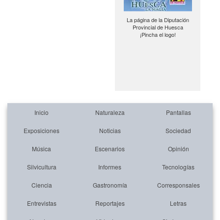
La página de la Diputación
Provincial de Huesca
¡Pincha el logo!
Inicio
Naturaleza
Pantallas
Exposiciones
Noticias
Sociedad
Música
Escenarios
Opinión
Silvicultura
Informes
Tecnologías
Ciencia
Gastronomía
Corresponsales
Entrevistas
Reportajes
Letras