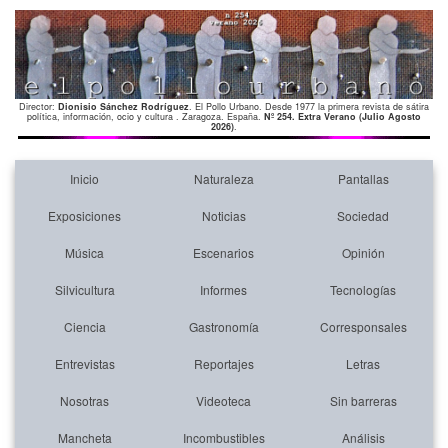
Director:
Dionisio Sánchez Rodríguez
. El Pollo Urbano. Desde 1977 la primera revista de sátira
política, información, ocio y cultura . Zaragoza. España.
Nº 254. Extra Verano (Julio Agosto
2026)
.
Inicio
Naturaleza
Pantallas
Exposiciones
Noticias
Sociedad
Música
Escenarios
Opinión
Silvicultura
Informes
Tecnologías
Ciencia
Gastronomía
Corresponsales
Entrevistas
Reportajes
Letras
Nosotras
Videoteca
Sin barreras
Mancheta
Incombustibles
Análisis