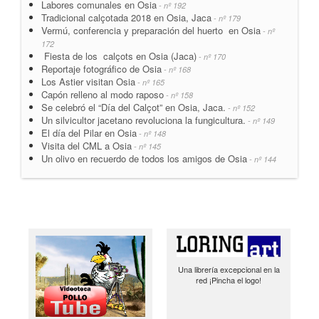
Labores comunales en Osia
- nº 192
Tradicional calçotada 2018 en Osia, Jaca
- nº 179
Vermú, conferencia y preparación del huerto en Osia
- nº
172
Fiesta de los calçots en Osia (Jaca)
- nº 170
Reportaje fotográfico de Osia
- nº 168
Los Astier visitan Osia
- nº 165
Capón relleno al modo raposo
- nº 158
Se celebró el “Día del Calçot” en Osia, Jaca.
- nº 152
Un silvicultor jacetano revoluciona la fungicultura.
- nº 149
El día del Pilar en Osia
- nº 148
Visita del CML a Osia
- nº 145
Un olivo en recuerdo de todos los amigos de Osia
- nº 144
Una librería excepcional en la
red ¡Pincha el logo!