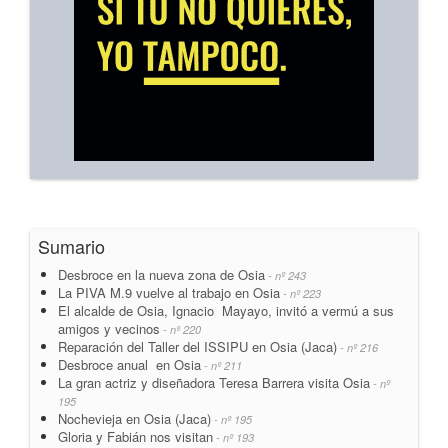
Sumario
Desbroce en la nueva zona de Osia
- nº 243
La PIVA M.9 vuelve al trabajo en Osia
- nº 223
El alcalde de Osia, Ignacio Mayayo, invitó a vermú a sus
amigos y vecinos
- nº 220
Reparación del Taller del ISSIPU en Osia (Jaca)
- nº 216
Desbroce anual en Osia
- nº 211
La gran actriz y diseñadora Teresa Barrera visita Osia
- nº
195
Nochevieja en Osia (Jaca)
- nº 195
Gloria y Fabián nos visitan
- nº 193