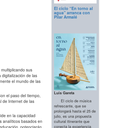
El ciclo “En torno al
agua” arranca con
Pilar Armalé
multiplicando sus
digitalización de las
almente el mundo de las
Luis Gareta
on el paso del tiempo,
El ciclo de música
 de Internet de las
refrescante, que se
prolongará hasta el 25 de
ide en la capacidad
julio, es una propuesta
s analíticos basados en
cultural itinerante que
conecta la experiencia
 educación, potenciarán