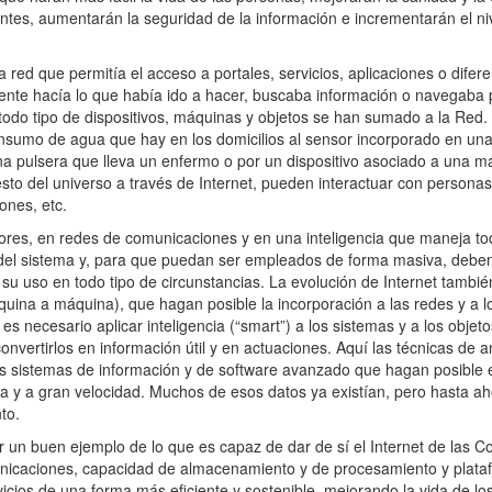
igentes, aumentarán la seguridad de la información e incrementarán el ni
red que permitía el acceso a portales, servicios, aplicaciones o difere
ente hacía lo que había ido a hacer, buscaba información o navegaba po
, todo tipo de dispositivos, máquinas y objetos se han sumado a la Re
onsumo de agua que hay en los domicilios al sensor incorporado en un
a pulsera que lleva un enfermo o por un dispositivo asociado a una m
esto del universo a través de Internet, pueden interactuar con persona
iones, etc.
res, en redes de comunicaciones y en una inteligencia que maneja tod
 del sistema y, para que puedan ser empleados de forma masiva, debe
 su uso en todo tipo de circunstancias. La evolución de Internet tambié
na a máquina), que hagan posible la incorporación a las redes y a l
es necesario aplicar inteligencia (“smart”) a los sistemas y a los obje
nvertirlos en información útil y en actuaciones. Aquí las técnicas de an
es sistemas de información y de software avanzado que hagan posible e
 y a gran velocidad. Muchos de esos datos ya existían, pero hasta ah
to.
un buen ejemplo de lo que es capaz de dar de sí el Internet de las Cos
unicaciones, capacidad de almacenamiento y de procesamiento y plata
icios de una forma más eficiente y sostenible, mejorando la vida de lo