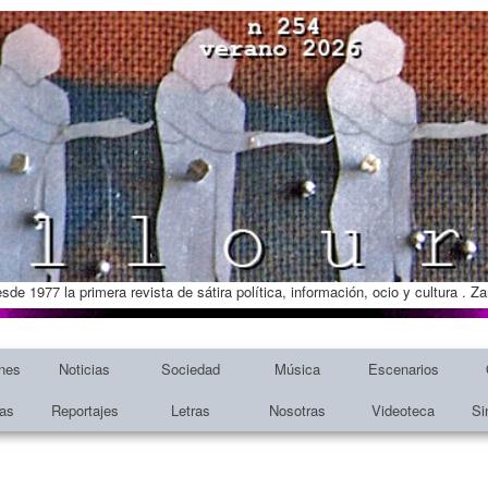
esde 1977 la primera revista de sátira política, información, ocio y cultura . 
nes
Noticias
Sociedad
Música
Escenarios
tas
Reportajes
Letras
Nosotras
Videoteca
Si