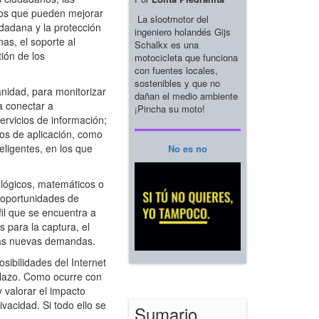
icios que pueden mejorar
La slootmotor del
udadana y la protección
ingeniero holandés Gijs
nas, el soporte al
Schalkx es una
tión de los
motocicleta que funciona
con fuentes locales,
sostenibles y que no
nidad, para monitorizar
dañan el medio ambiente
a conectar a
¡Pincha su moto!
ervicios de información;
tos de aplicación, como
teligentes, en los que
No es no
ológicos, matemáticos o
s oportunidades de
fil que se encuentra a
 para la captura, el
stas nuevas demandas.
sibilidades del Internet
 plazo. Como ocurre con
 valorar el impacto
vacidad. Si todo ello se
Sumario