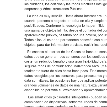
las ciudades, los edificios y las redes eléctricas intel
empresas y Administraciones Públicas.
La idea es muy sencilla. Hasta ahora Internet era una 
usuario, persona o negocio, entraba en ella y simplem
posibilidades. Conforme la tecnología lo ha permitido
una gama de objetos infinita, desde el contador del c
aparcamiento público, pasando por una nevera, por un
Todos ellos, al estar en permanente conexión con el r
objetos, para dar información o avisos, recibir instrucc
En esencia el Internet de las Cosas se basa en senso
datos que se generan. Los sensores son los sentidos
coste, un reducido tamaño y una gran flexibilidad para
seguras redes de comunicación inalámbrica M2M (máqui
totalmente fuera de ellos hasta hace poco. Finalmente 
datos recogidos por los sensores, para procesarlos y co
data son vitales. En ocasiones hay que aplicar potent
grandes volúmenes de datos de una naturaleza variada
disponible no permitía su explotación y aprovechamien
Las smart cities (o ciudades inteligentes) pueden ser 
combinación de dispositivos, sensores, redes de com
hacen posible unas ciudades en la que se prestan serv