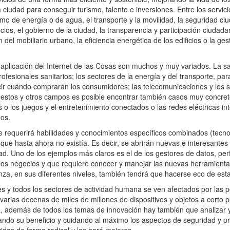
ia ciudad para conseguir turismo, talento e inversiones. Entre los serv
mo de energía o de agua, el transporte y la movilidad, la seguridad ci
cios, el gobierno de la ciudad, la transparencia y participación ciudada
 del mobiliario urbano, la eficiencia energética de los edificios o la ges
plicación del Internet de las Cosas son muchos y muy variados. La sa
ofesionales sanitarios; los sectores de la energía y del transporte, par
decir cuándo comprarán los consumidores; las telecomunicaciones y los s
. En estos y otros campos es posible encontrar también casos muy concre
s o los juegos y el entretenimiento conectados o las redes eléctricas in
mos.
 requerirá habilidades y conocimientos específicos combinados (tecn
 que hasta ahora no existía. Es decir, se abrirán nuevas e interesante
ad. Uno de los ejemplos más claros es el de los gestores de datos, per
 los negocios y que requiere conocer y manejar las nuevas herramientas
anza, en sus diferentes niveles, también tendrá que hacerse eco de e
 y todos los sectores de actividad humana se ven afectados por las po
 varias decenas de miles de millones de dispositivos y objetos a corto
a, además de todos los temas de innovación hay también que analizar y
ando su beneficio y cuidando al máximo los aspectos de seguridad y pri