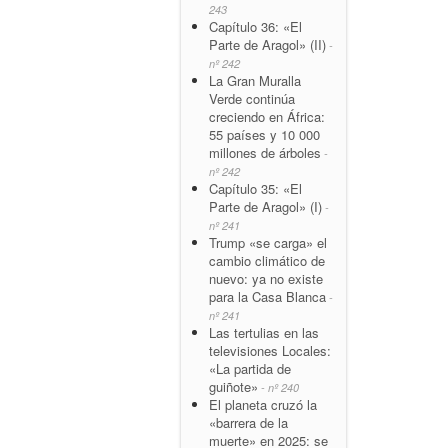
243
Capítulo 36: «El
Parte de Aragol» (II)
-
nº 242
La Gran Muralla
Verde continúa
creciendo en África:
55 países y 10 000
millones de árboles
-
nº 242
Capítulo 35: «El
Parte de Aragol» (I)
-
nº 241
Trump «se carga» el
cambio climático de
nuevo: ya no existe
para la Casa Blanca
-
nº 241
Las tertulias en las
televisiones Locales:
«La partida de
guiñote»
- nº 240
El planeta cruzó la
«barrera de la
muerte» en 2025: se