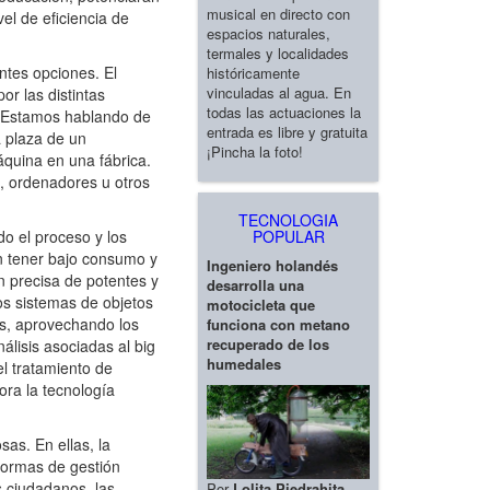
musical en directo con
vel de eficiencia de
espacios naturales,
termales y localidades
ntes opciones. El
históricamente
vinculadas al agua. En
r las distintas
todas las actuaciones la
d. Estamos hablando de
entrada es libre y gratuita
a plaza de un
¡Pincha la foto!
áquina en una fábrica.
s, ordenadores u otros
TECNOLOGIA
POPULAR
o el proceso y los
n tener bajo consumo y
Ingeniero holandés
n precisa de potentes y
desarrolla una
os sistemas de objetos
motocicleta que
tos, aprovechando los
funciona con metano
recuperado de los
álisis asociadas al big
humedales
l tratamiento de
ora la tecnología
as. En ellas, la
formas de gestión
s ciudadanos, las
Por
Lolita Piedrahita