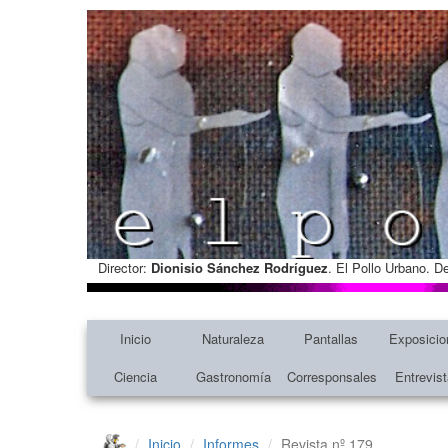
Director:
Dionisio Sánchez Rodríguez
. El Pollo Urbano. D
Inicio
Naturaleza
Pantallas
Exposicio
Ciencia
Gastronomía
Corresponsales
Entrevis
Inicio
Informes
Revista nº 179