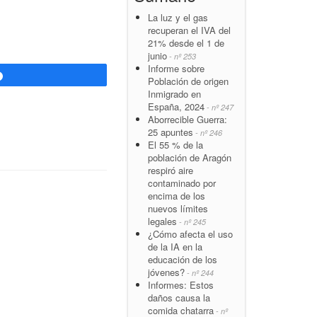
La luz y el gas
recuperan el IVA del
21% desde el 1 de
junio
- nº 253
Informe sobre
Compartir
Población de origen
Inmigrado en
España, 2024
- nº 247
Aborrecible Guerra:
25 apuntes
- nº 246
El 55 % de la
población de Aragón
respiró aire
contaminado por
encima de los
nuevos límites
legales
- nº 245
¿Cómo afecta el uso
de la IA en la
educación de los
jóvenes?
- nº 244
Informes: Estos
daños causa la
comida chatarra
- nº