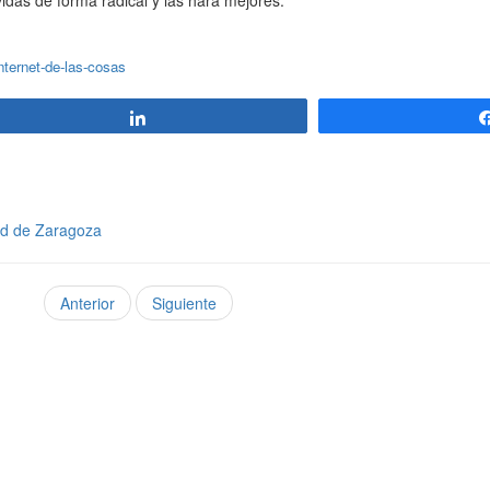
idas de forma radical y las hará mejores.
nternet-de-las-cosas
Compartir
dad de Zaragoza
Anterior
Siguiente