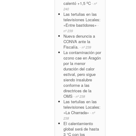
calentó +1,5 ºC
- nº
240
Las tertulias en las
televisiones Locales:
«Entre bastidores»
-
nº 239
Nueva denuncia a
CONVA ante la
Fiscalía.
- nº 239
La contaminación por
ozono cae en Aragón
por la menor
duración del calor
estival, pero sigue
siendo insalubre
conforme a las
directrices de la
OMS
- nº 238
Las tertulias en las
televisiones Locales:
«La Charrada»
- nº
238
El calentamiento
global será de hasta
3 °C con los