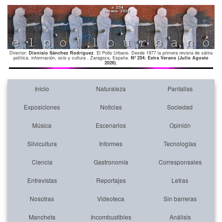
Director:
Dionisio Sánchez Rodríguez
. El Pollo Urbano. Desde 1977 la primera revista de sátira
política, información, ocio y cultura . Zaragoza. España.
Nº 254. Extra Verano (Julio Agosto
2026)
.
Inicio
Naturaleza
Pantallas
Exposiciones
Noticias
Sociedad
Música
Escenarios
Opinión
Silvicultura
Informes
Tecnologías
Ciencia
Gastronomía
Corresponsales
Entrevistas
Reportajes
Letras
Nosotras
Videoteca
Sin barreras
Mancheta
Incombustibles
Análisis