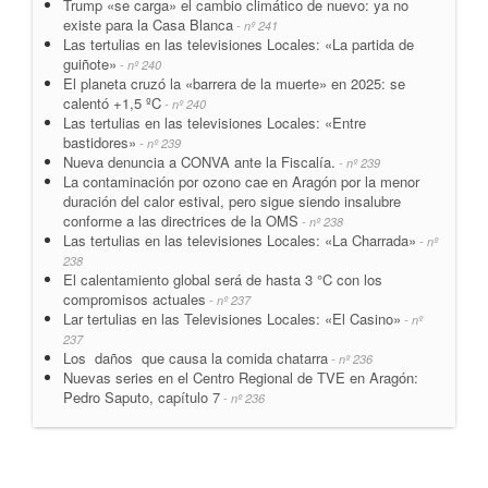
Trump «se carga» el cambio climático de nuevo: ya no
existe para la Casa Blanca
- nº 241
Las tertulias en las televisiones Locales: «La partida de
guiñote»
- nº 240
El planeta cruzó la «barrera de la muerte» en 2025: se
calentó +1,5 ºC
- nº 240
Las tertulias en las televisiones Locales: «Entre
bastidores»
- nº 239
Nueva denuncia a CONVA ante la Fiscalía.
- nº 239
La contaminación por ozono cae en Aragón por la menor
duración del calor estival, pero sigue siendo insalubre
conforme a las directrices de la OMS
- nº 238
Las tertulias en las televisiones Locales: «La Charrada»
- nº
238
El calentamiento global será de hasta 3 °C con los
compromisos actuales
- nº 237
Lar tertulias en las Televisiones Locales: «El Casino»
- nº
237
Los daños que causa la comida chatarra
- nº 236
Nuevas series en el Centro Regional de TVE en Aragón:
Pedro Saputo, capítulo 7
- nº 236