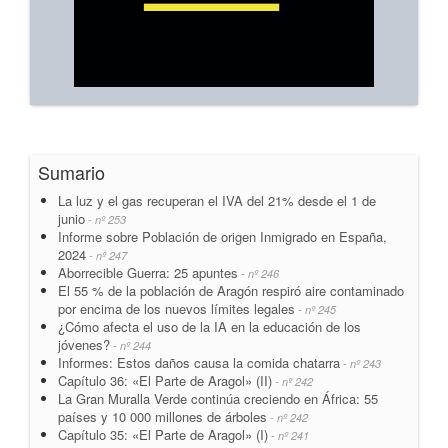
Sumario
La luz y el gas recuperan el IVA del 21% desde el 1 de
junio
- nº 253
Informe sobre Población de origen Inmigrado en España,
2024
- nº 247
Aborrecible Guerra: 25 apuntes
- nº 246
El 55 % de la población de Aragón respiró aire contaminado
por encima de los nuevos límites legales
- nº 245
¿Cómo afecta el uso de la IA en la educación de los
jóvenes?
- nº 244
Informes: Estos daños causa la comida chatarra
- nº 243
Capítulo 36: «El Parte de Aragol» (II)
- nº 242
La Gran Muralla Verde continúa creciendo en África: 55
países y 10 000 millones de árboles
- nº 242
Capítulo 35: «El Parte de Aragol» (I)
- nº 241