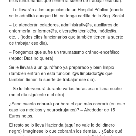
ellos funcionarios que tienen la suerte de trabajar ese día).
– Le llevarán a las urgencias de un Hospital Público (donde
se le admitirá aunque Ud. no tenga cartilla de la Seg. Social.
– Le atenderán celadores, administrativ@s, auxiliares de
enfermería, enfermer@s, divers@s técnic@s, médic@s,
etc… (todos ellos funcionarios que también tienen la suerte
de trabajar ese día).
– Pongamos que sufre un traumatismo cráneo-encefálico
(repito: Dios no quiera).
Se le llevará a un quirófano ya preparado y bien limpio
(también entran en esta función l@s limpiador@s que
también tienen la suerte de trabajar ese día).
– Se le intervendrá durante varias horas esa misma noche
(no el día siguiente o el otro).
¿Sabe cuanto cobrará por hora el que más cobrará (en este
caso los médicos y neurocirujanos)? – Alrededor de 15
Euros netos.
El resto se lo lleva Hacienda (aquí no vale lo del dinero
negro) Imagínese lo que cobrarán los demás… ¿Sabe qué