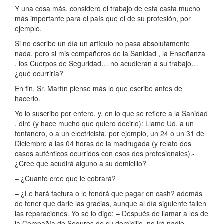
Y una cosa más, considero el trabajo de esta casta mucho
más importante para el país que el de su profesión, por
ejemplo.
Si no escribe un día un artículo no pasa absolutamente
nada, pero si mis compañeros de la Sanidad , la Enseñanza
, los Cuerpos de Seguridad… no acudieran a su trabajo…
¿qué ocurriría?
En fin, Sr. Martín piense más lo que escribe antes de
hacerlo.
Yo lo suscribo por entero, y, en lo que se refiere a la Sanidad
, diré (y hace mucho que quiero decirlo): Llame Ud. a un
fontanero, o a un electricista, por ejemplo, un 24 o un 31 de
Diciembre a las 04 horas de la madrugada (y relato dos
casos auténticos ocurridos con esos dos profesionales).-
¿Cree que acudirá alguno a su domicilio?
– ¿Cuanto cree que le cobrará?
– ¿Le hará factura o le tendrá que pagar en cash? además
de tener que darle las gracias, aunque al día siguiente fallen
las reparaciones. Yo se lo digo: – Después de llamar a los de
la Compañía de Seguros de su domicilio, no irá nadie.