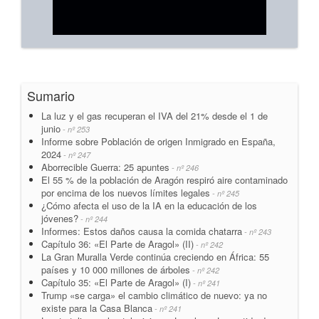
Sumario
La luz y el gas recuperan el IVA del 21% desde el 1 de
junio
- nº 253
Informe sobre Población de origen Inmigrado en España,
2024
- nº 247
Aborrecible Guerra: 25 apuntes
- nº 246
El 55 % de la población de Aragón respiró aire contaminado
por encima de los nuevos límites legales
- nº 245
¿Cómo afecta el uso de la IA en la educación de los
jóvenes?
- nº 244
Informes: Estos daños causa la comida chatarra
- nº 243
Capítulo 36: «El Parte de Aragol» (II)
- nº 242
La Gran Muralla Verde continúa creciendo en África: 55
países y 10 000 millones de árboles
- nº 242
Capítulo 35: «El Parte de Aragol» (I)
- nº 241
Trump «se carga» el cambio climático de nuevo: ya no
existe para la Casa Blanca
- nº 241