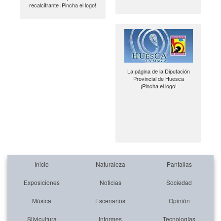
recalcitrante ¡Pincha el logo!
La página de la Diputación
Provincial de Huesca
¡Pincha el logo!
Inicio
Naturaleza
Pantallas
Exposiciones
Noticias
Sociedad
Música
Escenarios
Opinión
Silvicultura
Informes
Tecnologías