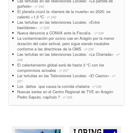
Las tertulias en las televisiones Locales: «La partida de
guiñote»
- nº 240
El planeta cruzó la «barrera de la muerte» en 2025: se
calentó +1,5 ºC
- nº 240
Las tertulias en las televisiones Locales: «Entre
bastidores»
- nº 239
Nueva denuncia a CONVA ante la Fiscalía.
- nº 239
La contaminación por ozono cae en Aragón por la menor
duración del calor estival, pero sigue siendo insalubre
conforme a las directrices de la OMS
- nº 238
Las tertulias en las televisiones Locales: «La Charrada»
- nº
238
El calentamiento global será de hasta 3 °C con los
compromisos actuales
- nº 237
Lar tertulias en las Televisiones Locales: «El Casino»
- nº
237
Los daños que causa la comida chatarra
- nº 236
Nuevas series en el Centro Regional de TVE en Aragón:
Pedro Saputo, capítulo 7
- nº 236