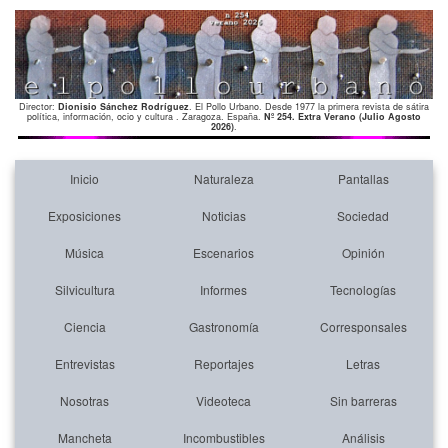
Director:
Dionisio Sánchez Rodríguez
. El Pollo Urbano. Desde 1977 la primera revista de sátira
política, información, ocio y cultura . Zaragoza. España.
Nº 254. Extra Verano (Julio Agosto
2026)
.
Inicio
Naturaleza
Pantallas
Exposiciones
Noticias
Sociedad
Música
Escenarios
Opinión
Silvicultura
Informes
Tecnologías
Ciencia
Gastronomía
Corresponsales
Entrevistas
Reportajes
Letras
Nosotras
Videoteca
Sin barreras
Mancheta
Incombustibles
Análisis