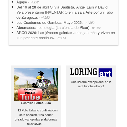
Ágape
- nº 252
Del 16 al 28 de abril Silvia Bautista, Ángel Laín y David
Vela presentaron INVENTARIO en la sala Arte por un Tubo
de Zaragoza.
- nº 252
Los Cuadernos de Gamboa: Mayo 2026.
- nº 252
Abrumadora tecnología (La ciencia de Pixar)
- nº 252
ARCO 2026: Las jóvenes galerías arriesgan más y viven en
«un presente continuo»
- nº 251
Una librería excepcional en la
red ¡Pincha el logo!
Coordina:
Perico Liso
El Pollo Urbano continúa con
esta sección, tras haber
creado variopintas plataformas
televisivas…