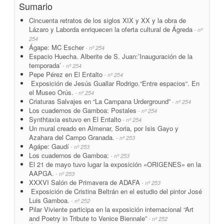
Sumario
Cincuenta retratos de los siglos XIX y XX y la obra de
Lázaro y Laborda enriquecen la oferta cultural de Ágreda
- nº
254
Ágape: MC Escher
- nº 254
Espacio Huecha. Alberite de S. Juan:’Inauguración de la
temporada’
- nº 254
Pepe Pérez en El Entalto
- nº 254
Exposición de Jesús Guallar Rodrigo.“Entre espacios“. En
el Museo Orús.
- nº 254
Criaturas Salvajes en “La Campana Urderground”
- nº 254
Los cuadernos de Gamboa: Postales
- nº 254
Synthtaxia estuvo en El Entalto
- nº 254
Un mural creado en Almenar, Soria, por Isis Gayo y
Azahara del Campo Granada.
- nº 253
Agápe: Gaudí
- nº 253
Los cuadernos de Gamboa:
- nº 253
El 21 de mayo tuvo lugar la exposición «ORIGENES» en la
AAPGA.
- nº 253
XXXVI Salón de Primavera de ADAFA
- nº 253
Exposición de Cristina Beltrán en el estudio del pintor José
Luis Gamboa.
- nº 252
Pilar Viviente participa en la exposición internacional “Art
and Poetry in Tribute to Venice Biennale”
- nº 252