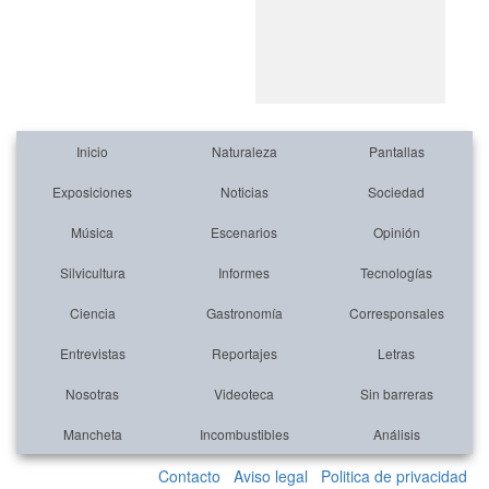
Inicio
Naturaleza
Pantallas
Exposiciones
Noticias
Sociedad
Música
Escenarios
Opinión
Silvicultura
Informes
Tecnologías
Ciencia
Gastronomía
Corresponsales
Entrevistas
Reportajes
Letras
Nosotras
Videoteca
Sin barreras
Mancheta
Incombustibles
Análisis
Contacto
Aviso legal
Politica de privacidad