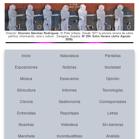
Director:
Dionisio Sánchez Rodríguez
. El Pollo Urbano. Desde 1977 la primera revista de sátira
política, información, ocio y cultura . Zaragoza. España.
Nº 254. Extra Verano (Julio Agosto
2026)
.
Inicio
Naturaleza
Pantallas
Exposiciones
Noticias
Sociedad
Música
Escenarios
Opinión
Silvicultura
Informes
Tecnologías
Ciencia
Gastronomía
Corresponsales
Entrevistas
Reportajes
Letras
Nosotras
Videoteca
Sin barreras
Mancheta
Incombustibles
Análisis