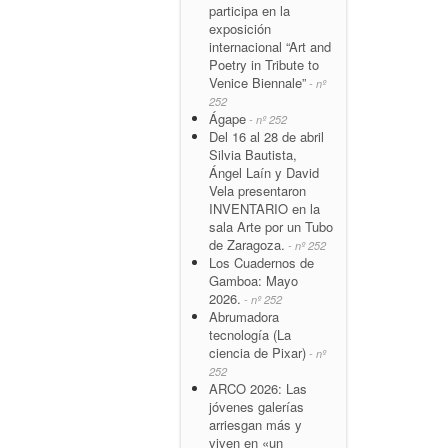
participa en la
exposición
internacional “Art and
Poetry in Tribute to
Venice Biennale”
- nº
252
Ágape
- nº 252
Del 16 al 28 de abril
Silvia Bautista,
Ángel Laín y David
Vela presentaron
INVENTARIO en la
sala Arte por un Tubo
de Zaragoza.
- nº 252
Los Cuadernos de
Gamboa: Mayo
2026.
- nº 252
Abrumadora
tecnología (La
ciencia de Pixar)
- nº
252
ARCO 2026: Las
jóvenes galerías
arriesgan más y
viven en «un