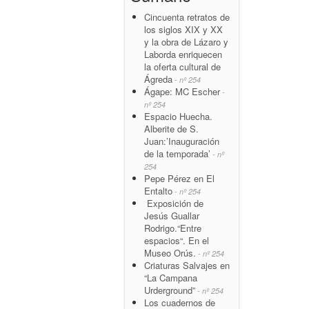
Cincuenta retratos de
los siglos XIX y XX
y la obra de Lázaro y
Laborda enriquecen
la oferta cultural de
Ágreda
- nº 254
Ágape: MC Escher
-
nº 254
Espacio Huecha.
Alberite de S.
Juan:’Inauguración
de la temporada’
- nº
254
Pepe Pérez en El
Entalto
- nº 254
Exposición de
Jesús Guallar
Rodrigo.“Entre
espacios“. En el
Museo Orús.
- nº 254
Criaturas Salvajes en
“La Campana
Urderground”
- nº 254
Los cuadernos de