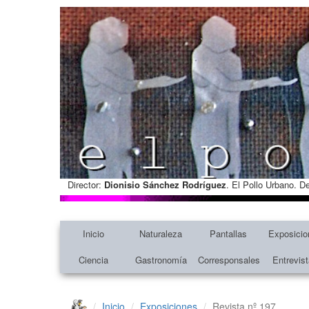
Director:
Dionisio Sánchez Rodríguez
. El Pollo Urbano. D
Inicio
Naturaleza
Pantallas
Exposicio
Ciencia
Gastronomía
Corresponsales
Entrevis
Inicio
Exposiciones
Revista nº 197