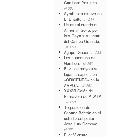
Gamboa: Postales
-
nº 254
Synthtaxia estuvo en
El Entalto
- nº 254
Un mural creado en
Almenar, Soria, por
Isis Gayo y Azahara
del Campo Granada.
- nº 253
Agápe: Gaudí
- nº 253
Los cuadernos de
Gamboa:
- nº 253
El 21 de mayo tuvo
lugar la exposición
«ORIGENES» en la
AAPGA.
- nº 253
XXXVI Salón de
Primavera de ADAFA
- nº 253
Exposición de
Cristina Beltrán en el
estudio del pintor
José Luis Gamboa.
-
nº 252
Pilar Viviente