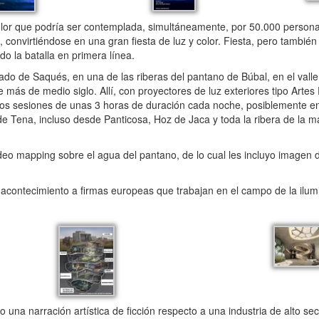
lor que podría ser contemplada, simultáneamente, por 50.000 personas.
a, convirtiéndose en una gran fiesta de luz y color. Fiesta, pero tambi
do la batalla en primera línea.
do de Saqués, en una de las riberas del pantano de Búbal, en el valle
ás de medio siglo. Allí, con proyectores de luz exteriores tipo Artes
 dos sesiones de unas 3 horas de duración cada noche, posiblemente en
 de Tena, incluso desde Panticosa, Hoz de Jaca y toda la ribera de la m
o mapping sobre el agua del pantano, de lo cual les incluyo imagen
 acontecimiento a firmas europeas que trabajan en el campo de la ilum
 una narración artística de ficción respecto a una industria de alto s