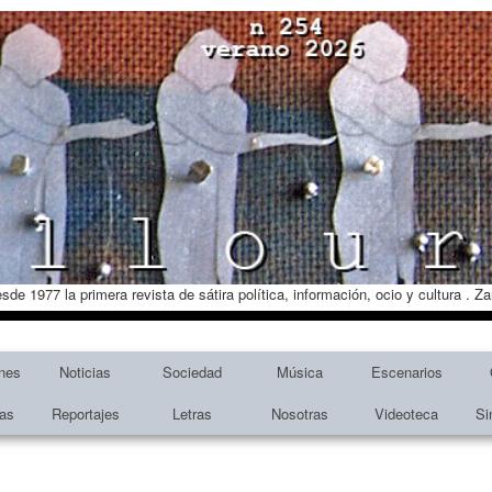
esde 1977 la primera revista de sátira política, información, ocio y cultura . 
nes
Noticias
Sociedad
Música
Escenarios
tas
Reportajes
Letras
Nosotras
Videoteca
Si