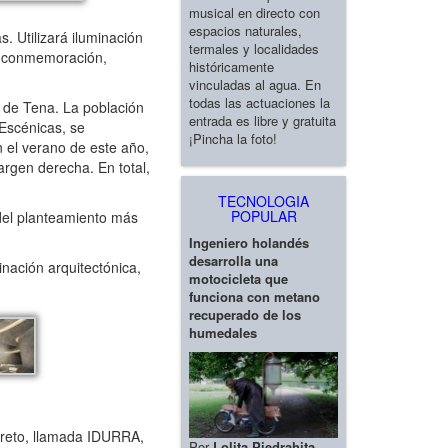
musical en directo con
espacios naturales,
 Utilizará iluminación
termales y localidades
én conmemoración,
históricamente
vinculadas al agua. En
todas las actuaciones la
 de Tena. La población
entrada es libre y gratuita
 Escénicas, se
¡Pincha la foto!
 el verano de este año,
argen derecha. En total,
TECNOLOGIA
POPULAR
 del planteamiento más
Ingeniero holandés
desarrolla una
inación arquitectónica,
motocicleta que
funciona con metano
recuperado de los
humedales
ecreto, llamada IDURRA,
Por
Lolita Piedrahita