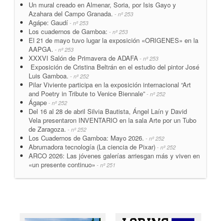
Un mural creado en Almenar, Soria, por Isis Gayo y
Azahara del Campo Granada.
- nº 253
Agápe: Gaudí
- nº 253
Los cuadernos de Gamboa:
- nº 253
El 21 de mayo tuvo lugar la exposición «ORIGENES» en la
AAPGA.
- nº 253
XXXVI Salón de Primavera de ADAFA
- nº 253
Exposición de Cristina Beltrán en el estudio del pintor José
Luis Gamboa.
- nº 252
Pilar Viviente participa en la exposición internacional “Art
and Poetry in Tribute to Venice Biennale”
- nº 252
Ágape
- nº 252
Del 16 al 28 de abril Silvia Bautista, Ángel Laín y David
Vela presentaron INVENTARIO en la sala Arte por un Tubo
de Zaragoza.
- nº 252
Los Cuadernos de Gamboa: Mayo 2026.
- nº 252
Abrumadora tecnología (La ciencia de Pixar)
- nº 252
ARCO 2026: Las jóvenes galerías arriesgan más y viven en
«un presente continuo»
- nº 251