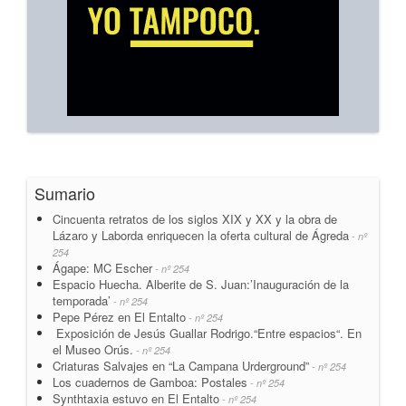
Sumario
Cincuenta retratos de los siglos XIX y XX y la obra de
Lázaro y Laborda enriquecen la oferta cultural de Ágreda
- nº
254
Ágape: MC Escher
- nº 254
Espacio Huecha. Alberite de S. Juan:’Inauguración de la
temporada’
- nº 254
Pepe Pérez en El Entalto
- nº 254
Exposición de Jesús Guallar Rodrigo.“Entre espacios“. En
el Museo Orús.
- nº 254
Criaturas Salvajes en “La Campana Urderground”
- nº 254
Los cuadernos de Gamboa: Postales
- nº 254
Synthtaxia estuvo en El Entalto
- nº 254