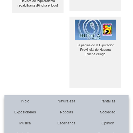
Revista de izquierdismo
recalcitrante ¡Pincha el logo!
La página de la Diputación
Provincial de Huesca
¡Pincha el logo!
Inicio
Naturaleza
Pantallas
Exposiciones
Noticias
Sociedad
Música
Escenarios
Opinión