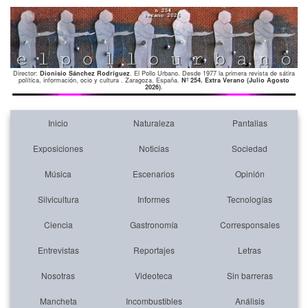
Director:
Dionisio Sánchez Rodríguez
. El Pollo Urbano. Desde 1977 la primera revista de sátira
política, información, ocio y cultura . Zaragoza. España.
Nº 254. Extra Verano (Julio Agosto
2026)
.
Inicio
Naturaleza
Pantallas
Exposiciones
Noticias
Sociedad
Música
Escenarios
Opinión
Silvicultura
Informes
Tecnologías
Ciencia
Gastronomía
Corresponsales
Entrevistas
Reportajes
Letras
Nosotras
Videoteca
Sin barreras
Mancheta
Incombustibles
Análisis