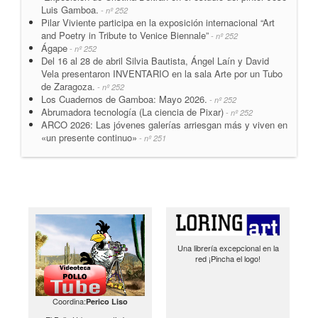
Luis Gamboa.
- nº 252
Pilar Viviente participa en la exposición internacional “Art
and Poetry in Tribute to Venice Biennale”
- nº 252
Ágape
- nº 252
Del 16 al 28 de abril Silvia Bautista, Ángel Laín y David
Vela presentaron INVENTARIO en la sala Arte por un Tubo
de Zaragoza.
- nº 252
Los Cuadernos de Gamboa: Mayo 2026.
- nº 252
Abrumadora tecnología (La ciencia de Pixar)
- nº 252
ARCO 2026: Las jóvenes galerías arriesgan más y viven en
«un presente continuo»
- nº 251
Una librería excepcional en la
red ¡Pincha el logo!
Coordina:
Perico Liso