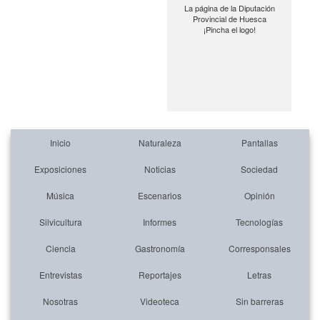
La página de la Diputación
Provincial de Huesca
¡Pincha el logo!
Inicio
Naturaleza
Pantallas
Exposiciones
Noticias
Sociedad
Música
Escenarios
Opinión
Silvicultura
Informes
Tecnologías
Ciencia
Gastronomía
Corresponsales
Entrevistas
Reportajes
Letras
Nosotras
Videoteca
Sin barreras