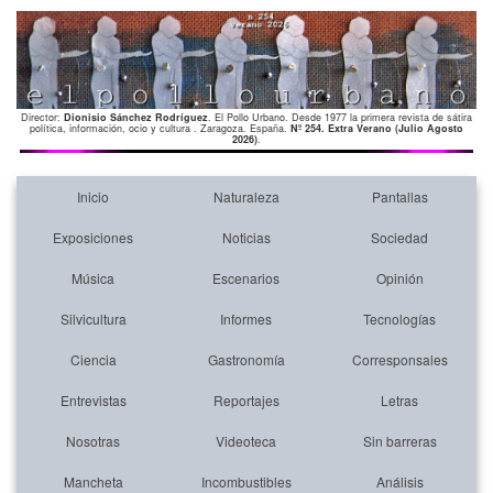
Director:
Dionisio Sánchez Rodríguez
. El Pollo Urbano. Desde 1977 la primera revista de sátira
política, información, ocio y cultura . Zaragoza. España.
Nº 254. Extra Verano (Julio Agosto
2026)
.
Inicio
Naturaleza
Pantallas
Exposiciones
Noticias
Sociedad
Música
Escenarios
Opinión
Silvicultura
Informes
Tecnologías
Ciencia
Gastronomía
Corresponsales
Entrevistas
Reportajes
Letras
Nosotras
Videoteca
Sin barreras
Mancheta
Incombustibles
Análisis