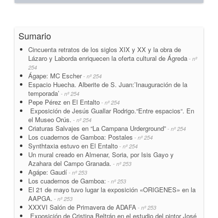
Sumario
Cincuenta retratos de los siglos XIX y XX y la obra de
Lázaro y Laborda enriquecen la oferta cultural de Ágreda
- nº
254
Ágape: MC Escher
- nº 254
Espacio Huecha. Alberite de S. Juan:’Inauguración de la
temporada’
- nº 254
Pepe Pérez en El Entalto
- nº 254
Exposición de Jesús Guallar Rodrigo.“Entre espacios“. En
el Museo Orús.
- nº 254
Criaturas Salvajes en “La Campana Urderground”
- nº 254
Los cuadernos de Gamboa: Postales
- nº 254
Synthtaxia estuvo en El Entalto
- nº 254
Un mural creado en Almenar, Soria, por Isis Gayo y
Azahara del Campo Granada.
- nº 253
Agápe: Gaudí
- nº 253
Los cuadernos de Gamboa:
- nº 253
El 21 de mayo tuvo lugar la exposición «ORIGENES» en la
AAPGA.
- nº 253
XXXVI Salón de Primavera de ADAFA
- nº 253
Exposición de Cristina Beltrán en el estudio del pintor José