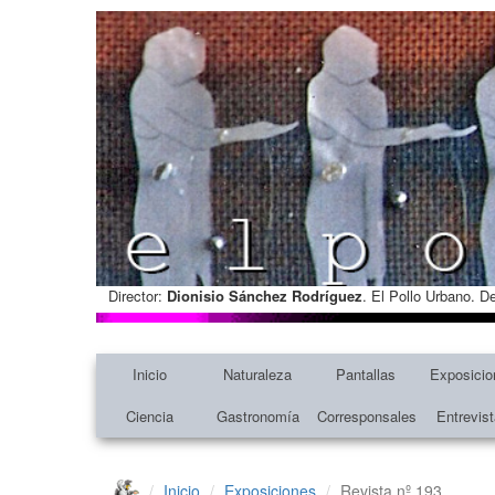
Director:
Dionisio Sánchez Rodríguez
. El Pollo Urbano. D
Inicio
Naturaleza
Pantallas
Exposicio
Ciencia
Gastronomía
Corresponsales
Entrevis
Inicio
Exposiciones
Revista nº 193