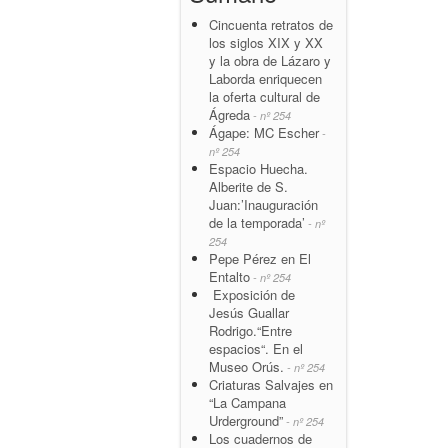
Cincuenta retratos de
los siglos XIX y XX
y la obra de Lázaro y
Laborda enriquecen
la oferta cultural de
Ágreda
- nº 254
Ágape: MC Escher
-
nº 254
Espacio Huecha.
Alberite de S.
Juan:’Inauguración
de la temporada’
- nº
254
Pepe Pérez en El
Entalto
- nº 254
Exposición de
Jesús Guallar
Rodrigo.“Entre
espacios“. En el
Museo Orús.
- nº 254
Criaturas Salvajes en
“La Campana
Urderground”
- nº 254
Los cuadernos de