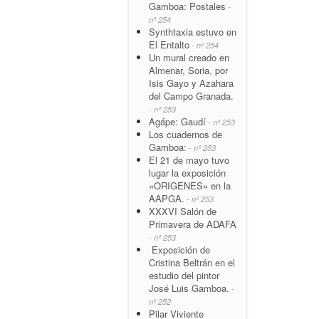
Gamboa: Postales
-
nº 254
Synthtaxia estuvo en
El Entalto
- nº 254
Un mural creado en
Almenar, Soria, por
Isis Gayo y Azahara
del Campo Granada.
- nº 253
Agápe: Gaudí
- nº 253
Los cuadernos de
Gamboa:
- nº 253
El 21 de mayo tuvo
lugar la exposición
«ORIGENES» en la
AAPGA.
- nº 253
XXXVI Salón de
Primavera de ADAFA
- nº 253
Exposición de
Cristina Beltrán en el
estudio del pintor
José Luis Gamboa.
-
nº 252
Pilar Viviente