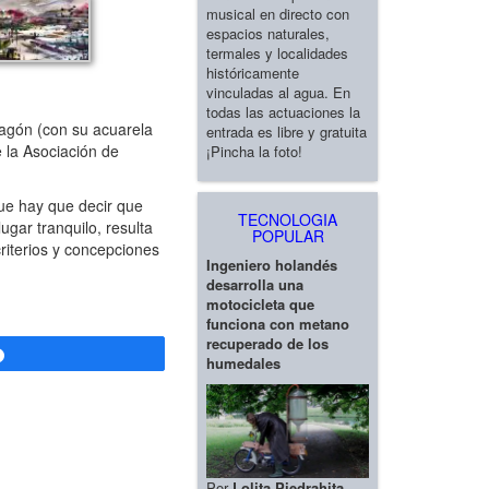
musical en directo con
espacios naturales,
termales y localidades
históricamente
vinculadas al agua. En
todas las actuaciones la
agón (con su acuarela
entrada es libre y gratuita
 la Asociación de
¡Pincha la foto!
ue hay que decir que
TECNOLOGIA
ugar tranquilo, resulta
POPULAR
riterios y concepciones
Ingeniero holandés
desarrolla una
motocicleta que
funciona con metano
recuperado de los
Compartir
humedales
Por
Lolita Piedrahita