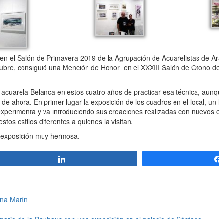
en el Salón de Primavera 2019 de la Agrupación de Acuarelistas de Ar
ctubre, consiguió una Mención de Honor en el XXXIII Salón de Otoño de
uarela Belanca en estos cuatro años de practicar esa técnica, aunq
 de ahora. En primer lugar la exposición de los cuadros en el local, un l
perimenta y va introduciendo sus creaciones realizadas con nuevos c
os estilos diferentes a quienes la visitan.
a exposición muy hermosa.
Compartir
ina Marín
ario de la Bauhaus con una exposición en el palacio de Sástago