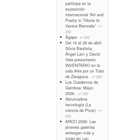
participa en la
exposición
internacional “Art and
Poetry in Tribute to
Venice Biennale”
- nº
252
Ágape
- nº 252
Del 16 al 28 de abril
Silvia Bautista,
Ángel Laín y David
Vela presentaron
INVENTARIO en la
sala Arte por un Tubo
de Zaragoza.
- nº 252
Los Cuadernos de
Gamboa: Mayo
2026.
- nº 252
Abrumadora
tecnología (La
ciencia de Pixar)
- nº
252
ARCO 2026: Las
jóvenes galerías
arriesgan más y
viven en «un