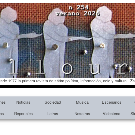
esde 1977 la primera revista de sátira política, información, ocio y cultura . 
nes
Noticias
Sociedad
Música
Escenarios
tas
Reportajes
Letras
Nosotras
Videoteca
Si