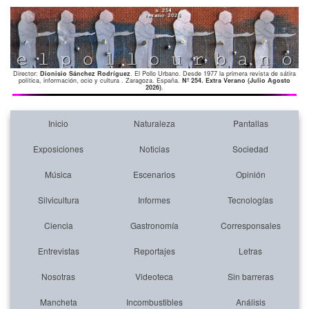
Director:
Dionisio Sánchez Rodríguez
. El Pollo Urbano. Desde 1977 la primera revista de sátira
política, información, ocio y cultura . Zaragoza. España.
Nº 254. Extra Verano (Julio Agosto
2026)
.
Inicio
Naturaleza
Pantallas
Exposiciones
Noticias
Sociedad
Música
Escenarios
Opinión
Silvicultura
Informes
Tecnologías
Ciencia
Gastronomía
Corresponsales
Entrevistas
Reportajes
Letras
Nosotras
Videoteca
Sin barreras
Mancheta
Incombustibles
Análisis