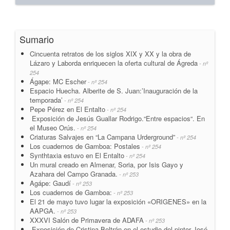
Sumario
Cincuenta retratos de los siglos XIX y XX y la obra de
Lázaro y Laborda enriquecen la oferta cultural de Ágreda
- nº
254
Ágape: MC Escher
- nº 254
Espacio Huecha. Alberite de S. Juan:’Inauguración de la
temporada’
- nº 254
Pepe Pérez en El Entalto
- nº 254
Exposición de Jesús Guallar Rodrigo.“Entre espacios“. En
el Museo Orús.
- nº 254
Criaturas Salvajes en “La Campana Urderground”
- nº 254
Los cuadernos de Gamboa: Postales
- nº 254
Synthtaxia estuvo en El Entalto
- nº 254
Un mural creado en Almenar, Soria, por Isis Gayo y
Azahara del Campo Granada.
- nº 253
Agápe: Gaudí
- nº 253
Los cuadernos de Gamboa:
- nº 253
El 21 de mayo tuvo lugar la exposición «ORIGENES» en la
AAPGA.
- nº 253
XXXVI Salón de Primavera de ADAFA
- nº 253
Exposición de Cristina Beltrán en el estudio del pintor José