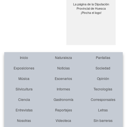
La página de la Diputación
Provincial de Huesca
¡Pincha el logo!
Inicio
Naturaleza
Pantallas
Exposiciones
Noticias
Sociedad
Música
Escenarios
Opinión
Silvicultura
Informes
Tecnologías
Ciencia
Gastronomía
Corresponsales
Entrevistas
Reportajes
Letras
Nosotras
Videoteca
Sin barreras