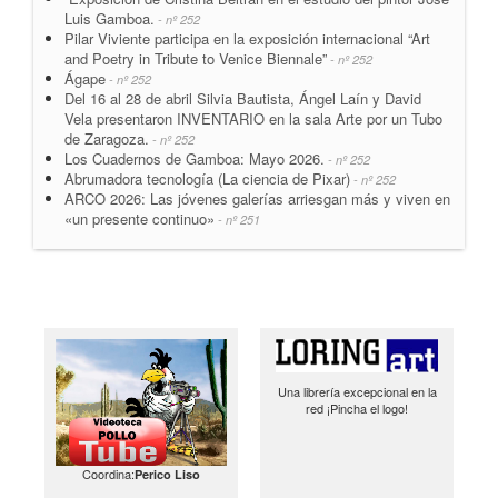
Luis Gamboa.
- nº 252
Pilar Viviente participa en la exposición internacional “Art
and Poetry in Tribute to Venice Biennale”
- nº 252
Ágape
- nº 252
Del 16 al 28 de abril Silvia Bautista, Ángel Laín y David
Vela presentaron INVENTARIO en la sala Arte por un Tubo
de Zaragoza.
- nº 252
Los Cuadernos de Gamboa: Mayo 2026.
- nº 252
Abrumadora tecnología (La ciencia de Pixar)
- nº 252
ARCO 2026: Las jóvenes galerías arriesgan más y viven en
«un presente continuo»
- nº 251
Una librería excepcional en la
red ¡Pincha el logo!
Coordina:
Perico Liso