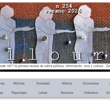
esde 1977 la primera revista de sátira política, información, ocio y cultura . 
nes
Noticias
Sociedad
Música
Escenarios
tas
Reportajes
Letras
Nosotras
Videoteca
Si