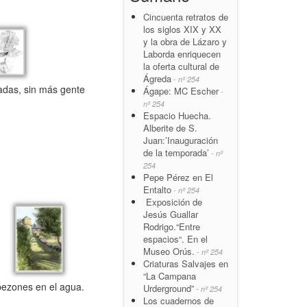
Cincuenta retratos de
los siglos XIX y XX
y la obra de Lázaro y
Laborda enriquecen
la oferta cultural de
Ágreda
- nº 254
jadas, sin más gente
Ágape: MC Escher
-
nº 254
Espacio Huecha.
Alberite de S.
Juan:’Inauguración
de la temporada’
- nº
254
Pepe Pérez en El
Entalto
- nº 254
Exposición de
Jesús Guallar
Rodrigo.“Entre
espacios“. En el
Museo Orús.
- nº 254
Criaturas Salvajes en
“La Campana
opezones en el agua.
Urderground”
- nº 254
Los cuadernos de