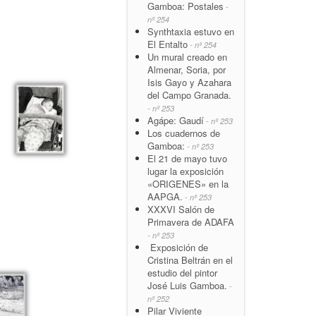
Gamboa: Postales
-
nº 254
Synthtaxia estuvo en
El Entalto
- nº 254
Un mural creado en
Almenar, Soria, por
Isis Gayo y Azahara
del Campo Granada.
- nº 253
Agápe: Gaudí
- nº 253
Los cuadernos de
Gamboa:
- nº 253
El 21 de mayo tuvo
lugar la exposición
«ORIGENES» en la
AAPGA.
- nº 253
XXXVI Salón de
Primavera de ADAFA
- nº 253
Exposición de
Cristina Beltrán en el
estudio del pintor
José Luis Gamboa.
-
nº 252
Pilar Viviente