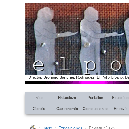
Director:
Dionisio Sánchez Rodríguez
. El Pollo Urbano. D
Inicio
Naturaleza
Pantallas
Exposicio
Ciencia
Gastronomía
Corresponsales
Entrevis
Inicio
Exposiciones
Revista nº 175