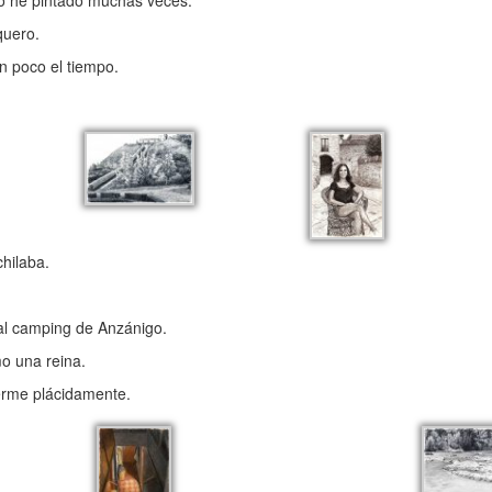
lo he pintado muchas veces.
quero.
n poco el tiempo.
hilaba.
 al camping de Anzánigo.
mo una reina.
uerme plácidamente.