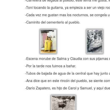
-Carretera de llegada al pueblo, este tema me gusta, 
-Toni tocando la guitarra, ya empieza a ser un viejo ro
-Cada vez me gustan mas los nocturnos, se congela u
-Caminito del cementerio al pueblo.
-Escena morube de Salma y Claudia con sus pijamas c
-Por la tarde nos fuimos a bañar.
-Tubos de bajada de agua de la central que hay junto
-Ana dice que en este rincón del pueblo, se siente co
-Darío Zapatero, es hijo de Carol y Samuel, y aquí d