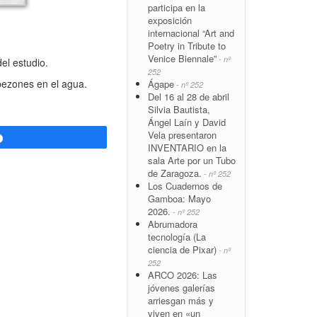
participa en la
exposición
internacional “Art and
Poetry in Tribute to
Venice Biennale”
- nº
el estudio.
252
opezones en el agua.
Ágape
- nº 252
Del 16 al 28 de abril
Silvia Bautista,
Ángel Laín y David
Vela presentaron
Compartir
INVENTARIO en la
sala Arte por un Tubo
de Zaragoza.
- nº 252
Los Cuadernos de
Gamboa: Mayo
2026.
- nº 252
Abrumadora
tecnología (La
ciencia de Pixar)
- nº
252
ARCO 2026: Las
jóvenes galerías
arriesgan más y
viven en «un