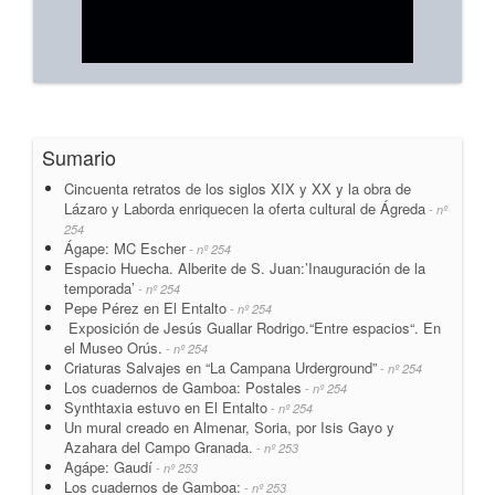
Sumario
Cincuenta retratos de los siglos XIX y XX y la obra de
Lázaro y Laborda enriquecen la oferta cultural de Ágreda
- nº
254
Ágape: MC Escher
- nº 254
Espacio Huecha. Alberite de S. Juan:’Inauguración de la
temporada’
- nº 254
Pepe Pérez en El Entalto
- nº 254
Exposición de Jesús Guallar Rodrigo.“Entre espacios“. En
el Museo Orús.
- nº 254
Criaturas Salvajes en “La Campana Urderground”
- nº 254
Los cuadernos de Gamboa: Postales
- nº 254
Synthtaxia estuvo en El Entalto
- nº 254
Un mural creado en Almenar, Soria, por Isis Gayo y
Azahara del Campo Granada.
- nº 253
Agápe: Gaudí
- nº 253
Los cuadernos de Gamboa:
- nº 253