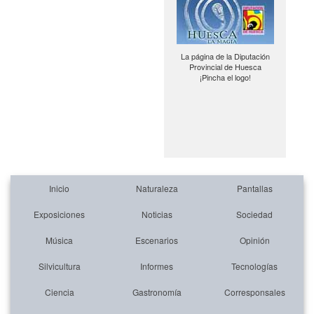
La página de la Diputación
Provincial de Huesca
¡Pincha el logo!
Inicio
Naturaleza
Pantallas
Exposiciones
Noticias
Sociedad
Música
Escenarios
Opinión
Silvicultura
Informes
Tecnologías
Ciencia
Gastronomía
Corresponsales