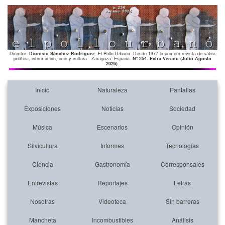
Director:
Dionisio Sánchez Rodríguez
. El Pollo Urbano. Desde 1977 la primera revista de sátira
política, información, ocio y cultura . Zaragoza. España.
Nº 254. Extra Verano (Julio Agosto
2026)
.
Inicio
Naturaleza
Pantallas
Exposiciones
Noticias
Sociedad
Música
Escenarios
Opinión
Silvicultura
Informes
Tecnologías
Ciencia
Gastronomía
Corresponsales
Entrevistas
Reportajes
Letras
Nosotras
Videoteca
Sin barreras
Mancheta
Incombustibles
Análisis