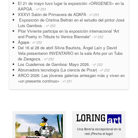
El 21 de mayo tuvo lugar la exposición «ORIGENES» en la
AAPGA.
- nº 253
XXXVI Salón de Primavera de ADAFA
- nº 253
Exposición de Cristina Beltrán en el estudio del pintor José
Luis Gamboa.
- nº 252
Pilar Viviente participa en la exposición internacional “Art
and Poetry in Tribute to Venice Biennale”
- nº 252
Ágape
- nº 252
Del 16 al 28 de abril Silvia Bautista, Ángel Laín y David
Vela presentaron INVENTARIO en la sala Arte por un Tubo
de Zaragoza.
- nº 252
Los Cuadernos de Gamboa: Mayo 2026.
- nº 252
Abrumadora tecnología (La ciencia de Pixar)
- nº 252
ARCO 2026: Las jóvenes galerías arriesgan más y viven en
«un presente continuo»
- nº 251
Una librería excepcional en la
red ¡Pincha el logo!