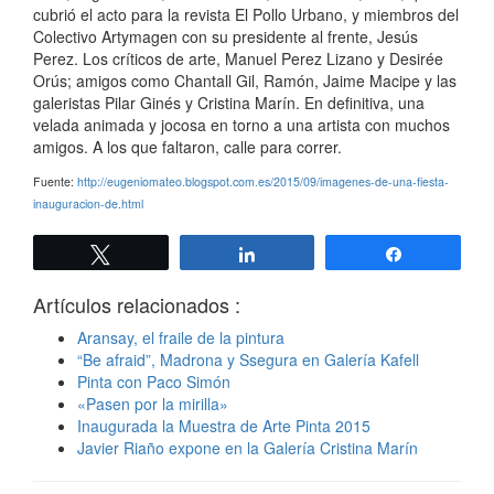
cubrió el acto para la revista El Pollo Urbano, y miembros del
Colectivo Artymagen con su presidente al frente, Jesús
Perez. Los críticos de arte, Manuel Perez Lizano y Desirée
Orús; amigos como Chantall Gil, Ramón, Jaime Macipe y las
galeristas Pilar Ginés y Cristina Marín. En definitiva, una
velada animada y jocosa en torno a una artista con muchos
amigos. A los que faltaron, calle para correr.
Fuente:
http://eugeniomateo.blogspot.com.es/2015/09/imagenes-de-una-fiesta-
inauguracion-de.html
Twittear
Compartir
Compartir
Artículos relacionados :
Aransay, el fraile de la pintura
“Be afraid”, Madrona y Ssegura en Galería Kafell
Pinta con Paco Simón
«Pasen por la mirilla»
Inaugurada la Muestra de Arte Pinta 2015
Javier Riaño expone en la Galería Cristina Marín