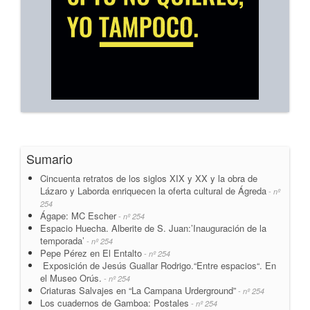
Sumario
Cincuenta retratos de los siglos XIX y XX y la obra de
Lázaro y Laborda enriquecen la oferta cultural de Ágreda
- nº
254
Ágape: MC Escher
- nº 254
Espacio Huecha. Alberite de S. Juan:’Inauguración de la
temporada’
- nº 254
Pepe Pérez en El Entalto
- nº 254
Exposición de Jesús Guallar Rodrigo.“Entre espacios“. En
el Museo Orús.
- nº 254
Criaturas Salvajes en “La Campana Urderground”
- nº 254
Los cuadernos de Gamboa: Postales
- nº 254