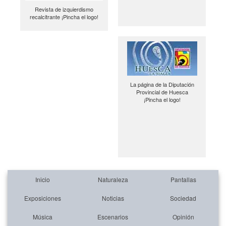
Revista de izquierdismo
recalcitrante ¡Pincha el logo!
La página de la Diputación
Provincial de Huesca
¡Pincha el logo!
Inicio
Naturaleza
Pantallas
Exposiciones
Noticias
Sociedad
Música
Escenarios
Opinión