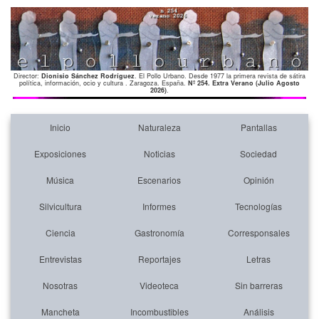
Director:
Dionisio Sánchez Rodríguez
. El Pollo Urbano. Desde 1977 la primera revista de sátira
política, información, ocio y cultura . Zaragoza. España.
Nº 254. Extra Verano (Julio Agosto
2026)
.
Inicio
Naturaleza
Pantallas
Exposiciones
Noticias
Sociedad
Música
Escenarios
Opinión
Silvicultura
Informes
Tecnologías
Ciencia
Gastronomía
Corresponsales
Entrevistas
Reportajes
Letras
Nosotras
Videoteca
Sin barreras
Mancheta
Incombustibles
Análisis