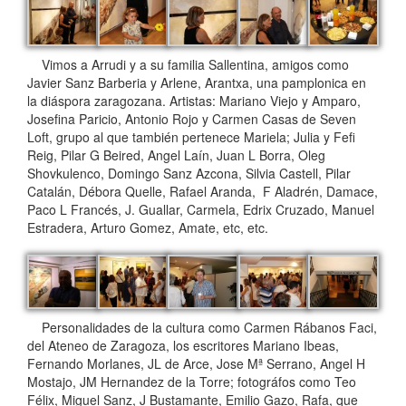
Vimos a Arrudi y a su familia Sallentina, amigos como
Javier Sanz Barberia y Arlene, Arantxa, una pamplonica en
la diáspora zaragozana. Artistas: Mariano Viejo y Amparo,
Josefina Paricio, Antonio Rojo y Carmen Casas de Seven
Loft, grupo al que también pertenece Mariela; Julia y Fefi
Reig, Pilar G Beired, Angel Laín, Juan L Borra, Oleg
Shovkulenco, Domingo Sanz Azcona, Silvia Castell, Pilar
Catalán, Débora Quelle, Rafael Aranda, F Aladrén, Damace,
Paco L Francés, J. Guallar, Carmela, Edrix Cruzado, Manuel
Estradera, Arturo Gomez, Amate, etc, etc.
Personalidades de la cultura como Carmen Rábanos Faci,
del Ateneo de Zaragoza, los escritores Mariano Ibeas,
Fernando Morlanes, JL de Arce, Jose Mª Serrano, Angel H
Mostajo, JM Hernandez de la Torre; fotográfos como Teo
Félix, Miguel Sanz, J Bustamante, Emilio Gazo, Rafa, que