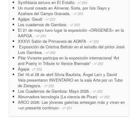
Synthtaxia estuvo en El Entalto
- nº 254
Un mural creado en Almenar, Soria, por Isis Gayo y
Azahara del Campo Granada.
- nº 253
Agápe: Gaudí
- nº 253
Los cuadernos de Gamboa:
- nº 253
El 21 de mayo tuvo lugar la exposición «ORIGENES» en la
AAPGA.
- nº 253
XXXVI Salón de Primavera de ADAFA
- nº 253
Exposición de Cristina Beltrán en el estudio del pintor José
Luis Gamboa.
- nº 252
Pilar Viviente participa en la exposición internacional “Art
and Poetry in Tribute to Venice Biennale”
- nº 252
Ágape
- nº 252
Del 16 al 28 de abril Silvia Bautista, Ángel Laín y David
Vela presentaron INVENTARIO en la sala Arte por un Tubo
de Zaragoza.
- nº 252
Los Cuadernos de Gamboa: Mayo 2026.
- nº 252
Abrumadora tecnología (La ciencia de Pixar)
- nº 252
ARCO 2026: Las jóvenes galerías arriesgan más y viven en
«un presente continuo»
- nº 251