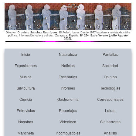
Director:
Dionisio Sánchez Rodríguez
. El Pollo Urbano. Desde 1977 la primera revista de sátira
política, información, ocio y cultura . Zaragoza. España.
Nº 254. Extra Verano (Julio Agosto
2026)
.
Inicio
Naturaleza
Pantallas
Exposiciones
Noticias
Sociedad
Música
Escenarios
Opinión
Silvicultura
Informes
Tecnologías
Ciencia
Gastronomía
Corresponsales
Entrevistas
Reportajes
Letras
Nosotras
Videoteca
Sin barreras
Mancheta
Incombustibles
Análisis