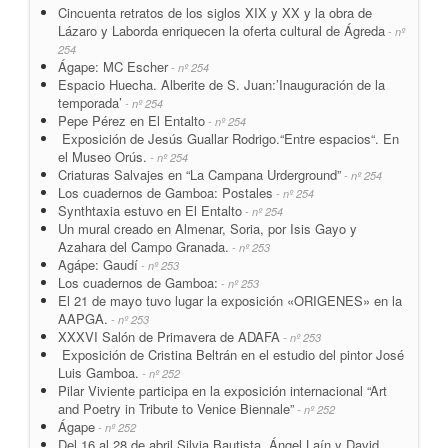
Cincuenta retratos de los siglos XIX y XX y la obra de
Lázaro y Laborda enriquecen la oferta cultural de Ágreda
- nº
254
Ágape: MC Escher
- nº 254
Espacio Huecha. Alberite de S. Juan:’Inauguración de la
temporada’
- nº 254
Pepe Pérez en El Entalto
- nº 254
Exposición de Jesús Guallar Rodrigo.“Entre espacios“. En
el Museo Orús.
- nº 254
Criaturas Salvajes en “La Campana Urderground”
- nº 254
Los cuadernos de Gamboa: Postales
- nº 254
Synthtaxia estuvo en El Entalto
- nº 254
Un mural creado en Almenar, Soria, por Isis Gayo y
Azahara del Campo Granada.
- nº 253
Agápe: Gaudí
- nº 253
Los cuadernos de Gamboa:
- nº 253
El 21 de mayo tuvo lugar la exposición «ORIGENES» en la
AAPGA.
- nº 253
XXXVI Salón de Primavera de ADAFA
- nº 253
Exposición de Cristina Beltrán en el estudio del pintor José
Luis Gamboa.
- nº 252
Pilar Viviente participa en la exposición internacional “Art
and Poetry in Tribute to Venice Biennale”
- nº 252
Ágape
- nº 252
Del 16 al 28 de abril Silvia Bautista, Ángel Laín y David